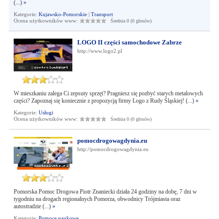
(...)
»
Kategorie:
Kujawsko-Pomorskie
|
Transport
Ocena użytkowników www:
Średnia 0 (0 głosów)
LOGO II części samochodowe Zabrze
http://www.logo2.pl
W mieszkaniu zalega Ci zepsuty sprzęt? Pragniesz się pozbyć starych metalowych
części? Zapoznaj się koniecznie z propozycją firmy Logo z Rudy Śląskiej! (...)
»
Kategorie:
Usługi
Ocena użytkowników www:
Średnia 0 (0 głosów)
pomocdrogowagdynia.eu
http://pomocdrogowagdynia.eu
Pomorska Pomoc Drogowa Piotr Znaniecki działa 24 godziny na dobę, 7 dni w
tygodniu na drogach regionalnych Pomorza, obwodnicy Trójmiasta oraz
autostradzie (...)
»
Kategorie:
Pomoce naukowe