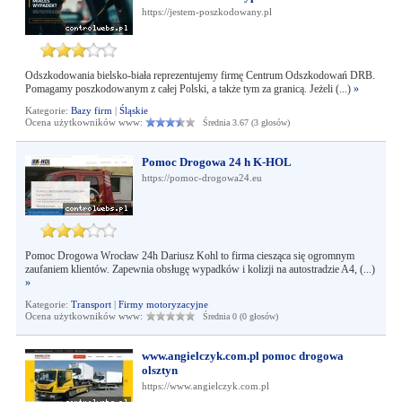
https://jestem-poszkodowany.pl
Odszkodowania bielsko-biała reprezentujemy firmę Centrum Odszkodowań DRB.
Pomagamy poszkodowanym z całej Polski, a także tym za granicą. Jeżeli (...)
»
Kategorie:
Bazy firm
|
Śląskie
Ocena użytkowników www:
Średnia 3.67 (3 głosów)
Pomoc Drogowa 24 h K-HOL
https://pomoc-drogowa24.eu
Pomoc Drogowa Wrocław 24h Dariusz Kohl to firma ciesząca się ogromnym
zaufaniem klientów. Zapewnia obsługę wypadków i kolizji na autostradzie A4, (...)
»
Kategorie:
Transport
|
Firmy motoryzacyjne
Ocena użytkowników www:
Średnia 0 (0 głosów)
www.angielczyk.com.pl pomoc drogowa
olsztyn
https://www.angielczyk.com.pl