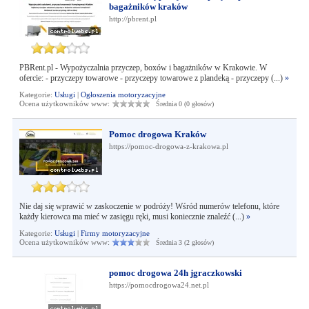
bagażników kraków
http://pbrent.pl
PBRent.pl - Wypożyczalnia przyczep, boxów i bagażników w Krakowie. W
ofercie: - przyczepy towarowe - przyczepy towarowe z plandeką - przyczepy (...)
»
Kategorie:
Usługi
|
Ogłoszenia motoryzacyjne
Ocena użytkowników www:
Średnia 0 (0 głosów)
Pomoc drogowa Kraków
https://pomoc-drogowa-z-krakowa.pl
Nie daj się wprawić w zaskoczenie w podróży! Wśród numerów telefonu, które
każdy kierowca ma mieć w zasięgu ręki, musi koniecznie znaleźć (...)
»
Kategorie:
Usługi
|
Firmy motoryzacyjne
Ocena użytkowników www:
Średnia 3 (2 głosów)
pomoc drogowa 24h jgraczkowski
https://pomocdrogowa24.net.pl