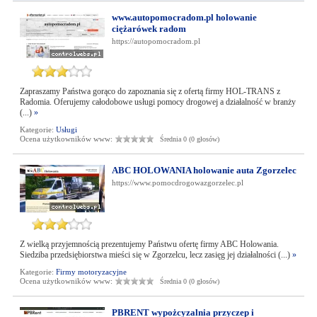
www.autopomocradom.pl holowanie
ciężarówek radom
https://autopomocradom.pl
Zapraszamy Państwa gorąco do zapoznania się z ofertą firmy HOL-TRANS z
Radomia. Oferujemy całodobowe usługi pomocy drogowej a działalność w branży
(...)
»
Kategorie:
Usługi
Ocena użytkowników www:
Średnia 0 (0 głosów)
ABC HOLOWANIA holowanie auta Zgorzelec
https://www.pomocdrogowazgorzelec.pl
Z wielką przyjemnością prezentujemy Państwu ofertę firmy ABC Holowania.
Siedziba przedsiębiorstwa mieści się w Zgorzelcu, lecz zasięg jej działalności (...)
»
Kategorie:
Firmy motoryzacyjne
Ocena użytkowników www:
Średnia 0 (0 głosów)
PBRENT wypożcyzalnia przyczep i