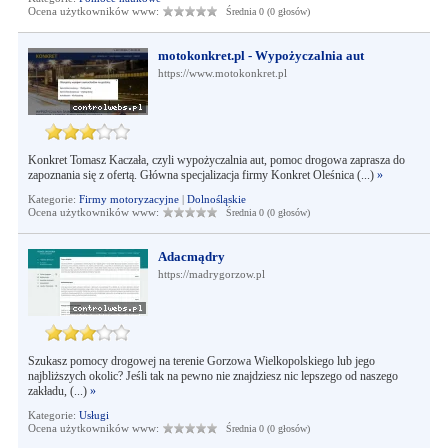
Ocena użytkowników www:
Średnia 0 (0 głosów)
motokonkret.pl - Wypożyczalnia aut
https://www.motokonkret.pl
Konkret Tomasz Kaczała, czyli wypożyczalnia aut, pomoc drogowa zaprasza do
zapoznania się z ofertą. Główna specjalizacja firmy Konkret Oleśnica (...)
»
Kategorie:
Firmy motoryzacyjne
|
Dolnośląskie
Ocena użytkowników www:
Średnia 0 (0 głosów)
Adacmądry
https://madrygorzow.pl
Szukasz pomocy drogowej na terenie Gorzowa Wielkopolskiego lub jego
najbliższych okolic? Jeśli tak na pewno nie znajdziesz nic lepszego od naszego
zakładu, (...)
»
Kategorie:
Usługi
Ocena użytkowników www:
Średnia 0 (0 głosów)