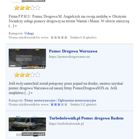
Firma P.P.H.U. Pomoc Drogowa M. Angielczyk ma swoją siedzibę w Olsztynie.
Świadczy usługi pomocy drogowej na terenie Warmii i Mazur. W ofercie mieszczą
(...)
»
Kategorie:
Usługi
Ocena użytkowników www:
Średnia 0 (0 głosów)
Pomoc Drogowa Warszawa
https://pomocdrogowasos.eu
Jeśli twój samochód został potrącony przez pojazd na drodze, możesz uzyskać
pomoc drogowa Warszawa od naszej firmy PomocDrogowaSOS.eu. Jeśli
znajdziesz (...)
»
Kategorie:
Firmy motoryzacyjne
|
Ogłoszenia motoryzacyjne
Ocena użytkowników www:
Średnia 3 (2 głosów)
Turboholownik.pl Pomoc drogowa Radom
https://turboholownik.pl