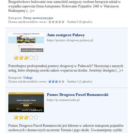
Bezgotówkowe holowanie oraz samochód zastępczy osobom biorącym udział w
wypadku zapewnia firma Autopomoc Holowanie Pojazdów 24H w Warszawie.
Realizujemy (...)
»
Kategorie:
Firmy motoryzacyjne
Ocena użytkowników www:
Średnia 0 (0 głosów)
Auto zastępcze Puławy
https://pomoc-drogowa.pulawy.pl
Potrzebujesz profesjonalnej pomocy drogowej w Puławach? Skorzystaj z naszych
usług, które obejmują szeroki zakres wsparcia na drodze. Jesteśmy dostępni (...)
»
Kategorie:
Usługi
Ocena użytkowników www:
Średnia 3 (2 głosów)
Pomoc Drogowa Paweł Romanowski
https://p-romanowski.pl
Pomoc Drogowa Paweł Romanowski jest liderem w zakresie transportu pojazdów
osobowych i dostawczych na terenie Torunia i jego okolic. Gwarantujemy szybki