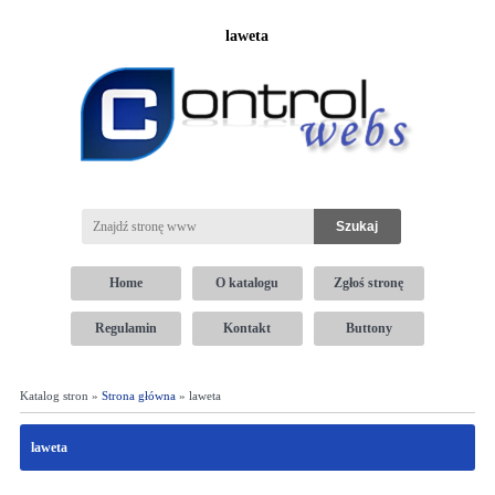
laweta
Home
O katalogu
Zgłoś stronę
Regulamin
Kontakt
Buttony
Katalog stron »
Strona główna
» laweta
laweta