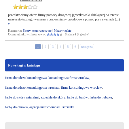
przedstawiamy oferte firmy pomocy drogowej jgraczkowski dzialajacej na terenie
miasta stołecznego warszawy .zapewniamy calodobowa pomoc przy awariach (...)
»
Kategorie:
Firmy motoryzacyjne
|
Mazowieckie
Ocena użytkowników www:
Średnia 4 (4 głosów)
1
2
3
4
5
6
następna
Nowe tagi w katalogu
firma doradczo konsultingowa
,
konsultingowa firma wrocław
,
firma doradczo konsultingowa wrocław
,
firma konsultingowa wrocław
,
farba do skóry naturalnej
,
szpachla do skóry
,
farba do butów
,
farba do nubuku
,
farby do obuwia
,
agencja nieruchomości Trzcianka