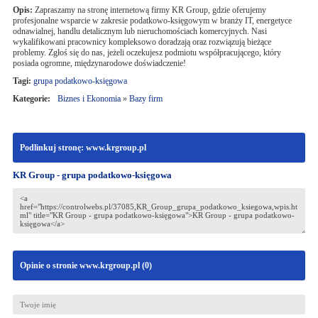
Opis:
Zapraszamy na stronę internetową firmy KR Group, gdzie oferujemy
profesjonalne wsparcie w zakresie podatkowo-księgowym w branży IT, energetyce
odnawialnej, handlu detalicznym lub nieruchomościach komercyjnych. Nasi
wykalifikowani pracownicy kompleksowo doradzają oraz rozwiązują bieżące
problemy. Zgłoś się do nas, jeżeli oczekujesz podmiotu współpracującego, który
posiada ogromne, międzynarodowe doświadczenie!
Tagi:
grupa podatkowo-księgowa
Kategorie:
Biznes i Ekonomia
»
Bazy firm
Podlinkuj stronę: www.krgroup.pl
KR Group - grupa podatkowo-księgowa
Opinie o stronie www.krgroup.pl (
0
)