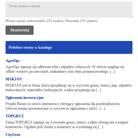
Można wpisać maksymalnie 255 znaków. Pozostało
255
znaków.
Podobne strony w katalogu
AgroOpc
AgroOpc zajmuje się odbiorem folii i odpadów rolniczych. W ofercie znajduje się
odbiór worków po nawozach, makulatury oraz oleju przepracowanego. (...)
MAKJAN
MAKJAN jest to firma, która specjalizuje się w wywozie gruzu, śmieci, pap, odpadów
budowlanych, materiałów izolacyjnych, a także przyjmują oni (...)
Ogłoszenia inwestycyjne
Projekt Biznes to serwis internetowy oferujący ogłoszenia dla przedsiębiorców.
Główne tematy prezentowane w serwisie to ogłoszenia o treści - (...)
TOPGRUZ
Firma TOPGRUZ zajmuje się wywozem gruzu, śmieci, a także oferują oni wynajem
kontenerów. Ogólnie jeśli chodzi o kontenery to wyróżniają się (...)
CityGruz