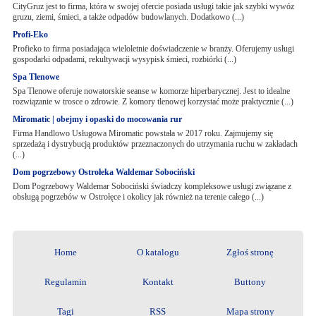
CityGruz jest to firma, która w swojej ofercie posiada usługi takie jak szybki wywóz
gruzu, ziemi, śmieci, a także odpadów budowlanych. Dodatkowo (...)
Profi-Eko
Profieko to firma posiadająca wieloletnie doświadczenie w branży. Oferujemy usługi
gospodarki odpadami, rekultywacji wysypisk śmieci, rozbiórki (...)
Spa Tlenowe
Spa Tlenowe oferuje nowatorskie seanse w komorze hiperbarycznej. Jest to idealne
rozwiązanie w trosce o zdrowie. Z komory tlenowej korzystać może praktycznie (...)
Miromatic | obejmy i opaski do mocowania rur
Firma Handlowo Usługowa Miromatic powstała w 2017 roku. Zajmujemy się
sprzedażą i dystrybucją produktów przeznaczonych do utrzymania ruchu w zakładach
(...)
Dom pogrzebowy Ostrołeka Waldemar Sobociński
Dom Pogrzebowy Waldemar Sobociński świadczy kompleksowe usługi związane z
obsługą pogrzebów w Ostrołęce i okolicy jak również na terenie całego (...)
Home
O katalogu
Zgłoś stronę
Regulamin
Kontakt
Buttony
Tagi
RSS
Mapa strony