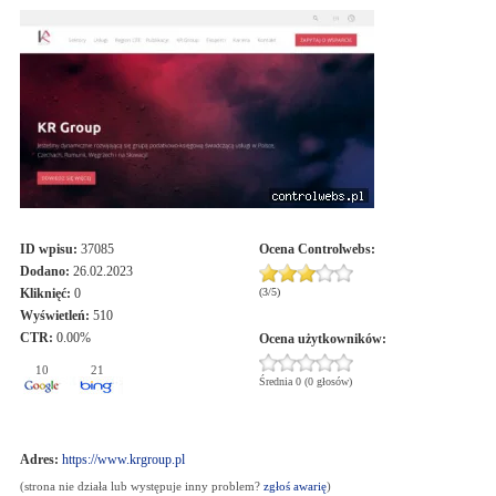
ID wpisu:
37085
Ocena
Controlwebs
:
Dodano:
26.02.2023
Kliknięć:
0
(
3
/
5
)
Wyświetleń:
510
CTR:
0.00%
Ocena użytkowników:
10
21
Średnia 0 (0 głosów)
Adres:
https://www.krgroup.pl
(strona nie działa lub występuje inny problem?
zgłoś awarię
)