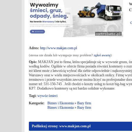
W
C
Adres:
http://www.makjan.com.pl
(strona nie działa lub występuje inny problem?
zgłoś awarię
)
Opis:
MAKJAN jest to firma, która specjalizuje się w wywozie gruzu, śm
według kodów. Ogólnie w ofercie firma posiada również kontenery o rozm
też klient może z łatwością wybrać dla siebie odpowiednie i najkorzystnie
Warszawy oraz w wielu miejscowościach w okolicach stolicy. Firmę wyróżn
terminowo i przede wszystkim zawsze można liczyć na profesjonalne dor
numer tel: 531-150-745 . Jeśli chodzi o koszty usług to koszt big-bag 
KP7. Dodatkowo kontenery są też bardzo solidnie wykonane.
Tagi:
wywóz śmieci
Kategorie:
Biznes i Ekonomia
»
Bazy firm
Biznes i Ekonomia
»
Bazy firm
Podlinkuj stronę: www.makjan.com.pl