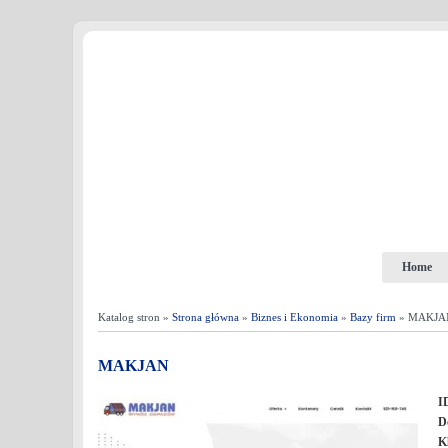
Home
Katalog stron »
Strona główna
»
Biznes i Ekonomia
»
Bazy firm
» MAKJA
MAKJAN
I
D
K