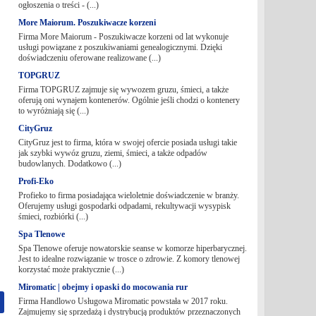
ogłoszenia o treści - (...)
More Maiorum. Poszukiwacze korzeni
Firma More Maiorum - Poszukiwacze korzeni od lat wykonuje
usługi powiązane z poszukiwaniami genealogicznymi. Dzięki
doświadczeniu oferowane realizowane (...)
TOPGRUZ
Firma TOPGRUZ zajmuje się wywozem gruzu, śmieci, a także
oferują oni wynajem kontenerów. Ogólnie jeśli chodzi o kontenery
to wyróżniają się (...)
CityGruz
CityGruz jest to firma, która w swojej ofercie posiada usługi takie
jak szybki wywóz gruzu, ziemi, śmieci, a także odpadów
budowlanych. Dodatkowo (...)
Profi-Eko
Profieko to firma posiadająca wieloletnie doświadczenie w branży.
Oferujemy usługi gospodarki odpadami, rekultywacji wysypisk
śmieci, rozbiórki (...)
Spa Tlenowe
Spa Tlenowe oferuje nowatorskie seanse w komorze hiperbarycznej.
Jest to idealne rozwiązanie w trosce o zdrowie. Z komory tlenowej
korzystać może praktycznie (...)
Miromatic | obejmy i opaski do mocowania rur
Firma Handlowo Usługowa Miromatic powstała w 2017 roku.
Zajmujemy się sprzedażą i dystrybucją produktów przeznaczonych