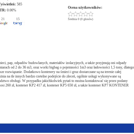
yświetleń:
585
Ocena użytkowników:
TR:
0.00%
21
15
Średnia 0 (0 głosów)
ieci, pap, odpadów budowlanych, materiałów izolacyjnych, a także przyjmują oni odpady
iarach od 2 do 36 m3, oraz worki bigbag o pojemności 1m3 oraz ładowności 1,5 tony, dlatego
jsze rozwiązanie. Dodatkowo kontenery na śmieci i gruz dostarczane są na terenie całej
ia na tle innych bardzo rzetelne podejście do zleceń, ogólnie usługi wykonywane są
adztwo obsługi. W przypadku jakichkolwiek pytań to można kontaktować się przez podany
wynosi 260 zł, kontener KP2 417 zł, kontener KP5 650 zł, a także kontener KP7 KONTENER