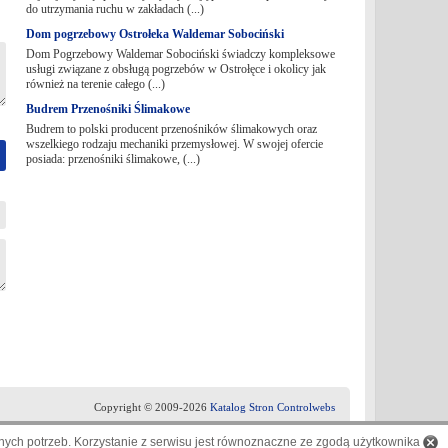
do utrzymania ruchu w zakładach (...)
Dom pogrzebowy Ostrołeka Waldemar Sobociński
Dom Pogrzebowy Waldemar Sobociński świadczy kompleksowe
usługi związane z obsługą pogrzebów w Ostrołęce i okolicy jak
również na terenie całego (...)
Budrem Przenośniki Ślimakowe
Budrem to polski producent przenośników ślimakowych oraz
wszelkiego rodzaju mechaniki przemysłowej. W swojej ofercie
posiada: przenośniki ślimakowe, (...)
Copyright © 2009-2026
Katalog Stron Controlwebs
ych potrzeb. Korzystanie z serwisu jest równoznaczne ze zgodą użytkownika