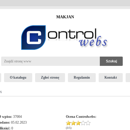
MAKJAN
O katalogu
Zgłoś stronę
Regulamin
Kontakt
N
D wpisu:
37004
Ocena
Controlwebs
:
odano:
05.02.2023
liknięć:
0
(
3
/
5
)