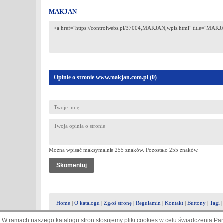
MAKJAN
Opinie o stronie www.makjan.com.pl (
0
)
Można wpisać maksymalnie 255 znaków. Pozostało
255
znaków.
Home
|
O katalogu
|
Zgłoś stronę
|
Regulamin
|
Kontakt
|
Buttony
|
Tagi
W ramach naszego katalogu stron stosujemy pliki cookies w celu świadczenia P