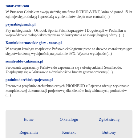
rotor-vent.com
W Pruszczu Gdańskim swoją siedzibę ma firma ROTOR-VENT, która od ponad 15 lat
zajmuje się produkcją i sprzedażą wymienników ciepła oraz centrali (...)
psynabiegunach.pl
Psy na biegunach - Ośrodek Sportu Psich Zaprzęgów I Dogoterapii w Podwilku w
województwie małopolskim zaprasza do korzystania ze swojej bogatej oferty. (...)
Kominki tarnowskie góry - xeoos.pl
W naszym katalogu znajdziecie Państwo ekologiczne piece na drewno charakteryzujące
się potwierdzoną wydajnością na poziomie 93%. Wysoka wydajność (...)
semifreddo-cukiernia.pl
Serdecznie zapraszamy Państwa do zapoznania się z ofertą cukierni Semifreddo.
Znajdujemy się w Warszawie a działalność w branży gastronomicznej (...)
proinbudarchitektpajeczno.pl
Pracownia projektów architektonicznych PROINBUD z Pajęczna oferuje wykonanie
kompleksowej dokumentacji projektowej dla klientów indywidualnych, podmiotów
(...)
Home
O katalogu
Zgłoś stronę
Regulamin
Kontakt
Buttony