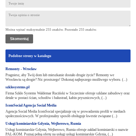
Można wpisać maksymalnie 255 znaków. Pozostało
255
znaków.
Podobne strony w katalogu
Remonty - Wrocław
Pragniesz, aby Twój dom lub mieszkanie dostało drugie życie? Remonty we
Wrocławiu są drogie? Nic prostszego! Dokonaj najlepszego możliwego wyboru. (...)
szklosystems.pl
Firma Szkło Systems Waldemar Ruciński w Szczecinie oferuje szklane zabudowy oraz
detale w postaci ścian, schodów i balustrad, kabin prysznicowych, (...)
IcomSocial Agencja Social Media
Agencja Social Media IcomSocial specjalizuje się w prowadzeniu profili w mediach
społecznościowych. W profesjonalny sposób obsługuje kwestie związane (...)
Usługi kominiarskie Gdynia, Wejherowo, Rumia
Usługi kominiarskie Gdynia, Wejherowo, Rumia oferuje zakład kominiarski o nazwie
PAL-KOM. Poznaj pełną ofertę na usługi usługi kominiarskie Gdynia, (...)