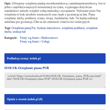
Opis:
Oferujemy ocieplenia pianką otwartkomórkową i zamnkniętokomórkową. Jest to
jedna z najefektywniejszych termoizolacji na rynku, wypierająca dotychczas
standardowe metody ociepleń wełną mineralną i styropianem. Wykonane przez Nas
ocieplenia to brak mostków termicznych oraz ciepło z gwarancją na lata. Piana
ocieplamy dachy, poddasza, ściany, stropy, fundamenty, hale. Na każdą realizacje
udzielana jest gwarancja 25lat na nie zmienność właściwości izolacyjnych.
Tagi:
Ocieplenia pianą Pur
,
Izolacje natryskowe
,
ocieplenia poddaszy
,
ocieplenie
dachu
,
izolacja hal
Kategorie:
Firmy wg branż
»
Budownictwo
Firmy wg branż
»
Usługi
Podlinkuj stronę: izoluk.pl
IZOLUK-Ocieplanie piana PUR
Opinie o stronie izoluk.pl (
0
)