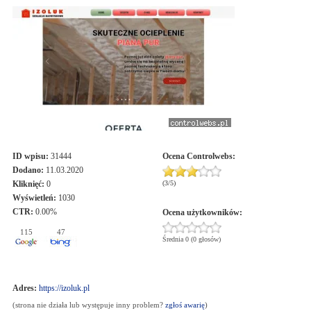
ID wpisu:
31444
Ocena
Controlwebs
:
Dodano:
11.03.2020
Kliknięć:
0
(
3
/
5
)
Wyświetleń:
1030
CTR:
0.00%
Ocena użytkowników:
115
47
Średnia 0 (0 głosów)
Adres:
https://izoluk.pl
(strona nie działa lub występuje inny problem?
zgłoś awarię
)