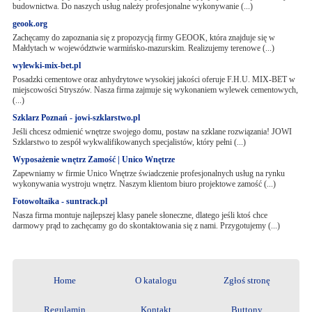
budownictwa. Do naszych usług należy profesjonalne wykonywanie (...)
geook.org
Zachęcamy do zapoznania się z propozycją firmy GEOOK, która znajduje się w
Małdytach w województwie warmińsko-mazurskim. Realizujemy terenowe (...)
wylewki-mix-bet.pl
Posadzki cementowe oraz anhydrytowe wysokiej jakości oferuje F.H.U. MIX-BET w
miejscowości Stryszów. Nasza firma zajmuje się wykonaniem wylewek cementowych,
(...)
Szklarz Poznań - jowi-szklarstwo.pl
Jeśli chcesz odmienić wnętrze swojego domu, postaw na szklane rozwiązania! JOWI
Szklarstwo to zespół wykwalifikowanych specjalistów, który pełni (...)
Wyposażenie wnętrz Zamość | Unico Wnętrze
Zapewniamy w firmie Unico Wnętrze świadczenie profesjonalnych usług na rynku
wykonywania wystroju wnętrz. Naszym klientom biuro projektowe zamość (...)
Fotowoltaika - suntrack.pl
Nasza firma montuje najlepszej klasy panele słoneczne, dlatego jeśli ktoś chce
darmowy prąd to zachęcamy go do skontaktowania się z nami. Przygotujemy (...)
Home
O katalogu
Zgłoś stronę
Regulamin
Kontakt
Buttony