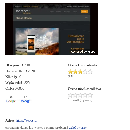
ID wpisu:
31410
Ocena
Controlwebs
:
Dodano:
07.03.2020
Kliknięć:
0
(
3
/
5
)
Wyświetleń:
825
CTR:
0.00%
Ocena użytkowników:
38
13
Średnia 0 (0 głosów)
Adres:
https://xeoos.pl
(strona nie działa lub występuje inny problem?
zgłoś awarię
)