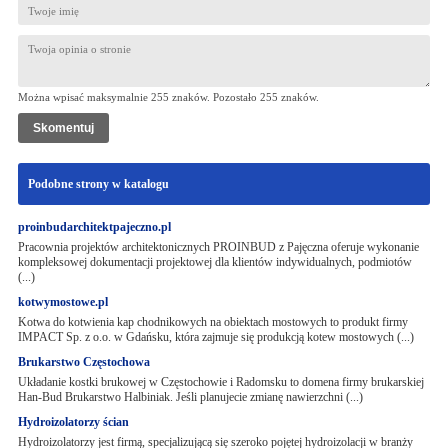
Można wpisać maksymalnie 255 znaków. Pozostało
255
znaków.
Podobne strony w katalogu
proinbudarchitektpajeczno.pl
Pracownia projektów architektonicznych PROINBUD z Pajęczna oferuje wykonanie
kompleksowej dokumentacji projektowej dla klientów indywidualnych, podmiotów
(...)
kotwymostowe.pl
Kotwa do kotwienia kap chodnikowych na obiektach mostowych to produkt firmy
IMPACT Sp. z o.o. w Gdańsku, która zajmuje się produkcją kotew mostowych (...)
Brukarstwo Częstochowa
Układanie kostki brukowej w Częstochowie i Radomsku to domena firmy brukarskiej
Han-Bud Brukarstwo Halbiniak. Jeśli planujecie zmianę nawierzchni (...)
Hydroizolatorzy ścian
Hydroizolatorzy jest firmą, specjalizującą się szeroko pojętej hydroizolacji w branży