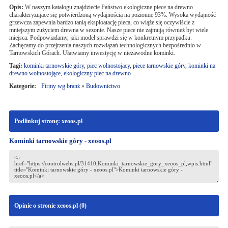
Opis:
W naszym katalogu znajdziecie Państwo ekologiczne piece na drewno
charakteryzujące się potwierdzoną wydajnością na poziomie 93%. Wysoka wydajność
grzewcza zapewnia bardzo tanią eksploatację pieca, co wiąże się oczywiście z
mniejszym zużyciem drewna w sezonie. Nasze piece nie zajmują również byt wiele
miejsca. Podpowiadamy, jaki model sprawdzi się w konkretnym przypadku.
Zachęcamy do przejrzenia naszych rozwiązań technologicznych bezpośrednio w
Tarnowskich Górach. Ułatwiamy inwestycję w niezawodne kominki.
Tagi:
kominki tarnowskie góry
,
piec wolnostojący
,
piece tarnowskie góry
,
kominki na
drewno wolnostojące
,
ekologiczny piec na drewno
Kategorie:
Firmy wg branż
»
Budownictwo
Podlinkuj stronę: xeoos.pl
Kominki tarnowskie góry - xeoos.pl
Opinie o stronie xeoos.pl (
0
)