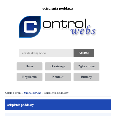
ocieplenia poddaszy
Home
O katalogu
Zgłoś stronę
Regulamin
Kontakt
Buttony
Katalog stron »
Strona główna
» ocieplenia poddaszy
ocieplenia poddaszy