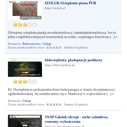
IZOLUK-Ocieplanie piana PUR
https://izoluk.pl
Oferujemy ocieplenia pianką otwartkomórkową i zamnkniętokomórkową. Jest to
jedna z najefektywniejszych termoizolacji na rynku, wypierająca dotychczas (...)
»
Kategorie:
Budownictwo
|
Usługi
Ocena użytkowników www:
Średnia 0 (0 głosów)
kldocieplenia. pladaptacje poddaszy
https://kldocieplenia.pl
KL Docieplenia to profesjonalna firma funkcjonująca w branży dociepleniowej i
ogólnobudowlanej. Jej siedziba mieści się w Markowej w województwie (...)
»
Kategorie:
Usługi
Ocena użytkowników www:
Średnia 0 (0 głosów)
SNAP Gdańsk oferuje - suche zabudowy,
remonty, wykończenia
https://suchezabudowy.com.pl