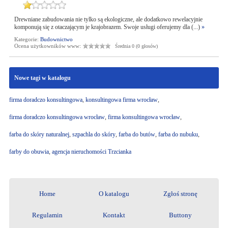
Drewniane zabudowania nie tylko są ekologiczne, ale dodatkowo rewelacyjnie
komponują się z otaczającym je krajobrazem. Swoje usługi oferujemy dla (...)
»
Kategorie:
Budownictwo
Ocena użytkowników www:
Średnia 0 (0 głosów)
Nowe tagi w katalogu
firma doradczo konsultingowa
,
konsultingowa firma wrocław
,
firma doradczo konsultingowa wrocław
,
firma konsultingowa wrocław
,
farba do skóry naturalnej
,
szpachla do skóry
,
farba do butów
,
farba do nubuku
,
farby do obuwia
,
agencja nieruchomości Trzcianka
Home
O katalogu
Zgłoś stronę
Regulamin
Kontakt
Buttony