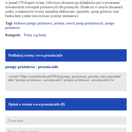
w ponad 170 krajach świata. Głównym obszarem jej działalności jest wytwarzanie
nowatorskich rozwiązań próżniowych dla przemysłu. Działa też w innych obszarach
rynku, a mianowicie tworzy narzędzia elektryczne, sprężarki, sprzęt górniczy oraz
budowlany a także nowoczesne systemy montażowe.
Tagi:
śrubowe pompy próżniowe
,
próżnia
,
serwis pomp próżniowych
,
pompy
próżniowe
Kategorie:
Firmy wg branż
Podlinkuj stronę: www.proznia.info
pompy próżniowe - proznia.info
Opinie o stronie www.proznia.info (
0
)