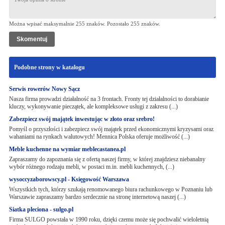
Można wpisać maksymalnie 255 znaków. Pozostało
255
znaków.
Podobne strony w katalogu
Serwis rowerów Nowy Sącz
Nasza firma prowadzi działalność na 3 frontach. Fronty tej działalności to dorabianie
kluczy, wykonywanie pieczątek, ale kompleksowe usługi z zakresu (...)
Zabezpiecz swój majątek inwestując w złoto oraz srebro!
Pomyśl o przyszłości i zabezpiecz swój majątek przed ekonomicznymi kryzysami oraz
wahaniami na rynkach walutowych! Mennica Polska oferuje możliwość (...)
Meble kuchenne na wymiar meblecastanea.pl
Zapraszamy do zapoznania się z ofertą naszej firmy, w której znajdziesz niebanalny
wybór różnego rodzaju mebli, w postaci m.in. mebli kuchennych, (...)
wysoccyzaborowscy.pl - Księgowość Warszawa
Wszystkich tych, którzy szukają renomowanego biura rachunkowego w Poznaniu lub
Warszawie zapraszamy bardzo serdecznie na stronę internetową naszej (...)
Siatka pleciona - sulgo.pl
Firma SULGO powstała w 1990 roku, dzięki czemu może się pochwalić wieloletnią