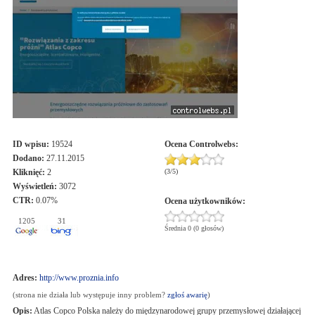
ID wpisu:
19524
Ocena
Controlwebs
:
Dodano:
27.11.2015
Kliknięć:
2
(
3
/
5
)
Wyświetleń:
3072
CTR:
0.07%
Ocena użytkowników:
1205
31
Średnia 0 (0 głosów)
Adres:
http://www.proznia.info
(strona nie działa lub występuje inny problem?
zgłoś awarię
)
Opis:
Atlas Copco Polska należy do międzynarodowej grupy przemysłowej działającej