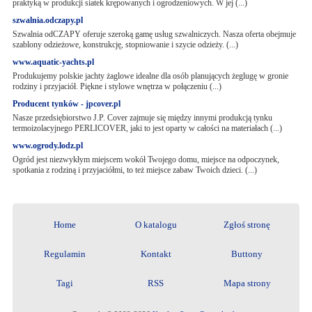
praktyką w produkcji siatek krępowanych i ogrodzeniowych. W jej (...)
szwalnia.odczapy.pl
Szwalnia odCZAPY oferuje szeroką gamę usług szwalniczych. Nasza oferta obejmuje
szablony odzieżowe, konstrukcję, stopniowanie i szycie odzieży. (...)
www.aquatic-yachts.pl
Produkujemy polskie jachty żaglowe idealne dla osób planujących żeglugę w gronie
rodziny i przyjaciół. Piękne i stylowe wnętrza w połączeniu (...)
Producent tynków - jpcover.pl
Nasze przedsiębiorstwo J.P. Cover zajmuje się między innymi produkcją tynku
termoizolacyjnego PERLICOVER, jaki to jest oparty w całości na materiałach (...)
www.ogrody.lodz.pl
Ogród jest niezwykłym miejscem wokół Twojego domu, miejsce na odpoczynek,
spotkania z rodziną i przyjaciółmi, to też miejsce zabaw Twoich dzieci. (...)
Home
O katalogu
Zgłoś stronę
Regulamin
Kontakt
Buttony
Tagi
RSS
Mapa strony