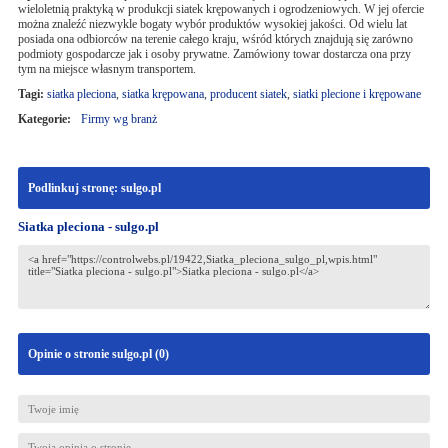
wieloletnią praktyką w produkcji siatek krępowanych i ogrodzeniowych. W jej ofercie
można znaleźć niezwykle bogaty wybór produktów wysokiej jakości. Od wielu lat
posiada ona odbiorców na terenie całego kraju, wśród których znajdują się zarówno
podmioty gospodarcze jak i osoby prywatne. Zamówiony towar dostarcza ona przy
tym na miejsce własnym transportem.
Tagi:
siatka pleciona
,
siatka krępowana
,
producent siatek
,
siatki plecione i krępowane
Kategorie:
Firmy wg branż
Podlinkuj stronę: sulgo.pl
Siatka pleciona - sulgo.pl
Opinie o stronie sulgo.pl (
0
)