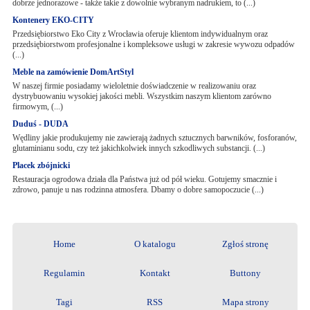
dobrze jednorazowe - także takie z dowolnie wybranym nadrukiem, to (...)
Kontenery EKO-CITY
Przedsiębiorstwo Eko City z Wrocławia oferuje klientom indywidualnym oraz
przedsiębiorstwom profesjonalne i kompleksowe usługi w zakresie wywozu odpadów
(...)
Meble na zamówienie DomArtStyl
W naszej firmie posiadamy wieloletnie doświadczenie w realizowaniu oraz
dystrybuowaniu wysokiej jakości mebli. Wszystkim naszym klientom zarówno
firmowym, (...)
Duduś - DUDA
Wędliny jakie produkujemy nie zawierają żadnych sztucznych barwników, fosforanów,
glutaminianu sodu, czy też jakichkolwiek innych szkodliwych substancji. (...)
Placek zbójnicki
Restauracja ogrodowa działa dla Państwa już od pół wieku. Gotujemy smacznie i
zdrowo, panuje u nas rodzinna atmosfera. Dbamy o dobre samopoczucie (...)
Home
O katalogu
Zgłoś stronę
Regulamin
Kontakt
Buttony
Tagi
RSS
Mapa strony