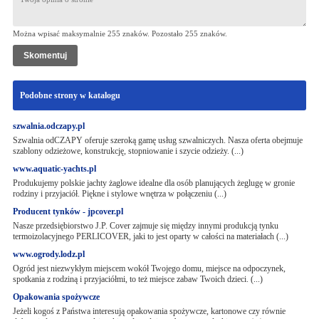
Można wpisać maksymalnie 255 znaków. Pozostało
255
znaków.
Podobne strony w katalogu
szwalnia.odczapy.pl
Szwalnia odCZAPY oferuje szeroką gamę usług szwalniczych. Nasza oferta obejmuje
szablony odzieżowe, konstrukcję, stopniowanie i szycie odzieży. (...)
www.aquatic-yachts.pl
Produkujemy polskie jachty żaglowe idealne dla osób planujących żeglugę w gronie
rodziny i przyjaciół. Piękne i stylowe wnętrza w połączeniu (...)
Producent tynków - jpcover.pl
Nasze przedsiębiorstwo J.P. Cover zajmuje się między innymi produkcją tynku
termoizolacyjnego PERLICOVER, jaki to jest oparty w całości na materiałach (...)
www.ogrody.lodz.pl
Ogród jest niezwykłym miejscem wokół Twojego domu, miejsce na odpoczynek,
spotkania z rodziną i przyjaciółmi, to też miejsce zabaw Twoich dzieci. (...)
Opakowania spożywcze
Jeżeli kogoś z Państwa interesują opakowania spożywcze, kartonowe czy równie