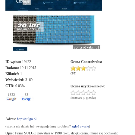
ID wpisu:
19422
Ocena
Controlwebs
:
Dodano:
19.11.2015
Kliknięć:
1
(
3
/
5
)
Wyświetleń:
3169
CTR:
0.03%
Ocena użytkowników:
1322
33
Średnia 0 (0 głosów)
Adres:
http://sulgo.pl
(strona nie działa lub występuje inny problem?
zgłoś awarię
)
Opis:
Firma SULGO powstała w 1990 roku, dzięki czemu może się pochwalić