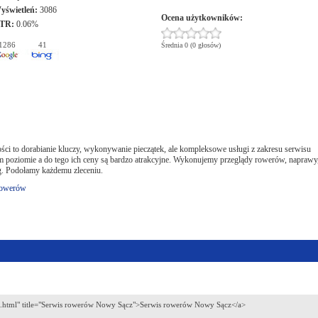
yświetleń:
3086
Ocena użytkowników:
TR:
0.06%
1286
41
Średnia 0 (0 głosów)
ności to dorabianie kluczy, wykonywanie pieczątek, ale kompleksowe usługi z zakresu serwisu
poziomie a do tego ich ceny są bardzo atrakcyjne. Wykonujemy przeglądy rowerów, naprawy
g. Podołamy każdemu zleceniu.
rowerów