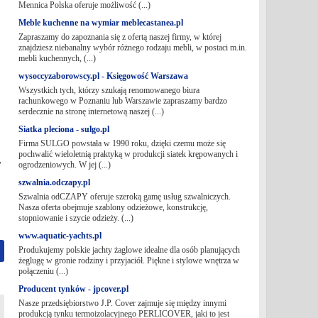
Mennica Polska oferuje możliwość (...)
Meble kuchenne na wymiar meblecastanea.pl
Zapraszamy do zapoznania się z ofertą naszej firmy, w której
znajdziesz niebanalny wybór różnego rodzaju mebli, w postaci m.in.
mebli kuchennych, (...)
wysoccyzaborowscy.pl - Księgowość Warszawa
Wszystkich tych, którzy szukają renomowanego biura
rachunkowego w Poznaniu lub Warszawie zapraszamy bardzo
serdecznie na stronę internetową naszej (...)
Siatka pleciona - sulgo.pl
Firma SULGO powstała w 1990 roku, dzięki czemu może się
pochwalić wieloletnią praktyką w produkcji siatek krępowanych i
,
ogrodzeniowych. W jej (...)
szwalnia.odczapy.pl
Szwalnia odCZAPY oferuje szeroką gamę usług szwalniczych.
Nasza oferta obejmuje szablony odzieżowe, konstrukcję,
stopniowanie i szycie odzieży. (...)
www.aquatic-yachts.pl
Produkujemy polskie jachty żaglowe idealne dla osób planujących
żeglugę w gronie rodziny i przyjaciół. Piękne i stylowe wnętrza w
połączeniu (...)
Producent tynków - jpcover.pl
Nasze przedsiębiorstwo J.P. Cover zajmuje się między innymi
produkcją tynku termoizolacyjnego PERLICOVER, jaki to jest