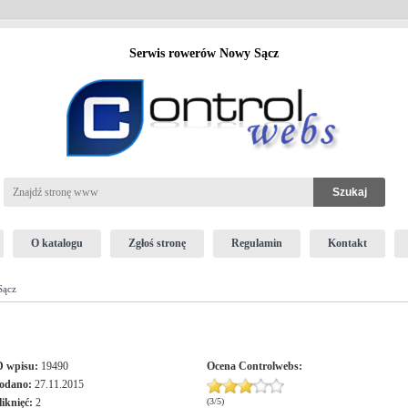
Serwis rowerów Nowy Sącz
O katalogu
Zgłoś stronę
Regulamin
Kontakt
Sącz
D wpisu:
19490
Ocena
Controlwebs
:
odano:
27.11.2015
liknięć:
2
(
3
/
5
)