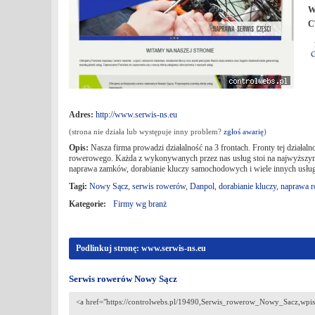
W
C
Adres:
http://www.serwis-ns.eu
(strona nie działa lub występuje inny problem?
zgłoś awarię
)
Opis:
Nasza firma prowadzi działalność na 3 frontach. Fronty tej działal
rowerowego. Każda z wykonywanych przez nas usług stoi na najwyższym 
naprawa zamków, dorabianie kluczy samochodowych i wiele innych usłu
Tagi:
Nowy Sącz
,
serwis rowerów
,
Danpol
,
dorabianie kluczy
,
naprawa 
Kategorie:
Firmy wg branż
Podlinkuj stronę: www.serwis-ns.eu
Serwis rowerów Nowy Sącz