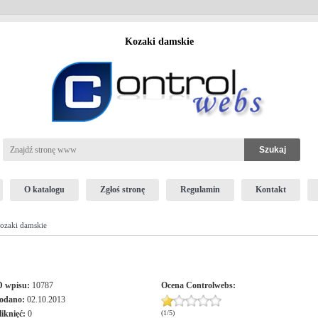
Kozaki damskie
O katalogu
Zgłoś stronę
Regulamin
Kontakt
ozaki damskie
D wpisu:
10787
Ocena
Controlwebs
:
odano:
02.10.2013
liknięć:
0
(
1
/
5
)