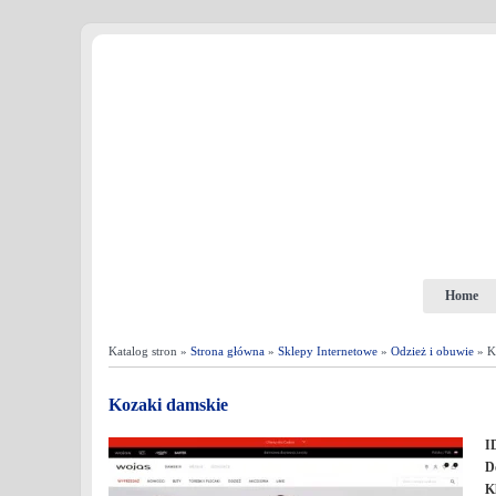
Home
Katalog stron »
Strona główna
»
Sklepy Internetowe
»
Odzież i obuwie
» K
Kozaki damskie
I
D
K