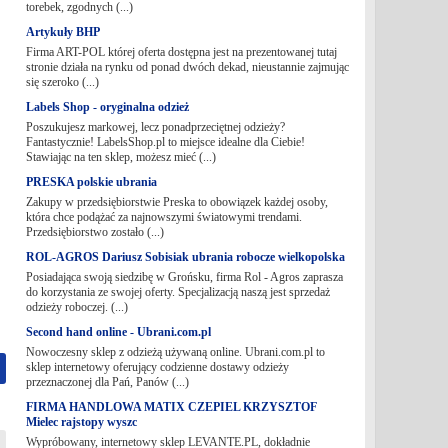
torebek, zgodnych (...)
Artykuły BHP
Firma ART-POL której oferta dostępna jest na prezentowanej tutaj
stronie działa na rynku od ponad dwóch dekad, nieustannie zajmując
się szeroko (...)
Labels Shop - oryginalna odzież
Poszukujesz markowej, lecz ponadprzeciętnej odzieży?
Fantastycznie! LabelsShop.pl to miejsce idealne dla Ciebie!
Stawiając na ten sklep, możesz mieć (...)
PRESKA polskie ubrania
Zakupy w przedsiębiorstwie Preska to obowiązek każdej osoby,
która chce podążać za najnowszymi światowymi trendami.
Przedsiębiorstwo zostało (...)
ROL-AGROS Dariusz Sobisiak ubrania robocze wielkopolska
Posiadająca swoją siedzibę w Grońsku, firma Rol - Agros zaprasza
do korzystania ze swojej oferty. Specjalizacją naszą jest sprzedaż
odzieży roboczej. (...)
Second hand online - Ubrani.com.pl
Nowoczesny sklep z odzieżą używaną online. Ubrani.com.pl to
sklep internetowy oferujący codzienne dostawy odzieży
przeznaczonej dla Pań, Panów (...)
FIRMA HANDLOWA MATIX CZEPIEL KRZYSZTOF
Mielec rajstopy wyszc
Wypróbowany, internetowy sklep LEVANTE.PL, dokładnie