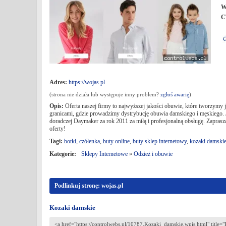
W
C
Adres:
https://wojas.pl
(strona nie działa lub występuje inny problem?
zgłoś awarię
)
Opis:
Oferta naszej firmy to najwyższej jakości obuwie, które tworzymy 
granicami, gdzie prowadzimy dystrybucję obuwia damskiego i męskiego.
doradczej Daymaker za rok 2011 za miłą i profesjonalną obsługę. Zaprasz
oferty!
Tagi:
botki
,
czółenka
,
buty online
,
buty sklep internetowy
,
kozaki damski
Kategorie:
Sklepy Internetowe
»
Odzież i obuwie
Podlinkuj stronę: wojas.pl
Kozaki damskie