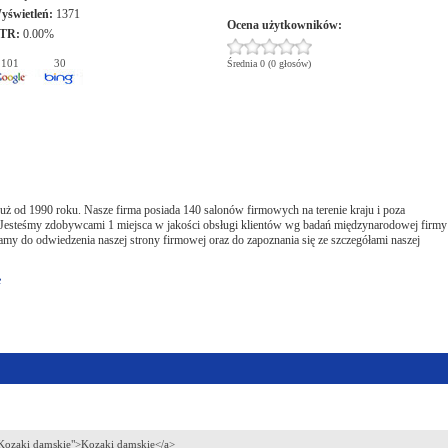
yświetleń:
1371
Ocena użytkowników:
TR:
0.00%
101
30
Średnia 0 (0 głosów)
już od 1990 roku. Nasze firma posiada 140 salonów firmowych na terenie kraju i poza
 Jesteśmy zdobywcami 1 miejsca w jakości obsługi klientów wg badań międzynarodowej firmy
amy do odwiedzenia naszej strony firmowej oraz do zapoznania się ze szczegółami naszej
e