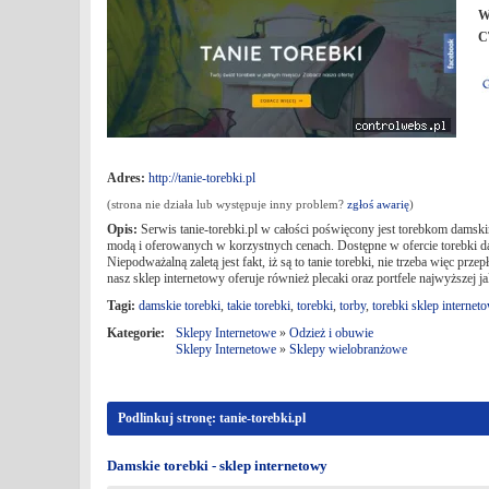
W
C
Adres:
http://tanie-torebki.pl
(strona nie działa lub występuje inny problem?
zgłoś awarię
)
Opis:
Serwis tanie-torebki.pl w całości poświęcony jest torebkom damski
modą i oferowanych w korzystnych cenach. Dostępne w ofercie torebki da
Niepodważalną zaletą jest fakt, iż są to tanie torebki, nie trzeba więc pr
nasz sklep internetowy oferuje również plecaki oraz portfele najwyższej j
Tagi:
damskie torebki
,
takie torebki
,
torebki
,
torby
,
torebki sklep internet
Kategorie:
Sklepy Internetowe
»
Odzież i obuwie
Sklepy Internetowe
»
Sklepy wielobranżowe
Podlinkuj stronę: tanie-torebki.pl
Damskie torebki - sklep internetowy