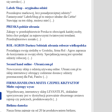
się szeroko (...)
Labels Shop - oryginalna odzież
Poszukujesz markowej, lecz ponadprzeciętnej odzieży?
Fantastycznie! LabelsShop.pl to miejsce idealne dla Ciebie!
Stawiając na ten sklep, możesz mieć (...)
PRESKA polskie ubrania
Zakupy w przedsiębiorstwie Preska to obowiązek każdej osoby,
która chce podążać za najnowszymi światowymi trendami.
Przedsiębiorstwo zostało (...)
ROL-AGROS Dariusz Sobisiak ubrania robocze wielkopolska
Posiadająca swoją siedzibę w Grońsku, firma Rol - Agros zaprasza
do korzystania ze swojej oferty. Specjalizacją naszą jest sprzedaż
odzieży roboczej. (...)
Second hand online - Ubrani.com.pl
Nowoczesny sklep z odzieżą używaną online. Ubrani.com.pl to
sklep internetowy oferujący codzienne dostawy odzieży
przeznaczonej dla Pań, Panów (...)
FIRMA HANDLOWA MATIX CZEPIEL KRZYSZTOF
Mielec rajstopy wyszc
Wypróbowany, internetowy sklep LEVANTE.PL, dokładnie
sprecyzowany jest w dystrybucji przeważnie obszernego zestawu
rajstop czy pończoch, produkowanych (...)
Bielizna damska
Nasza firma zajmuje się od 20 lat produkowaniem bielizny,