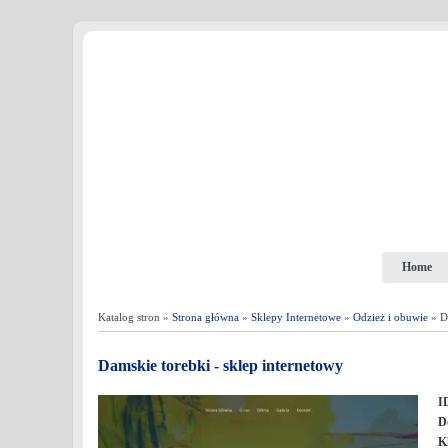
Home
Katalog stron »
Strona główna
»
Sklepy Internetowe
»
Odzież i obuwie
» Da
Damskie torebki - sklep internetowy
I
D
K