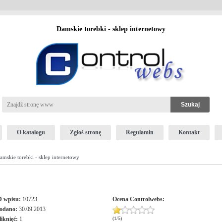
Damskie torebki - sklep internetowy
O katalogu
Zgłoś stronę
Regulamin
Kontakt
mskie torebki - sklep internetowy
D wpisu:
10723
Ocena
Controlwebs
:
odano:
30.09.2013
liknięć:
1
(
1
/
5
)