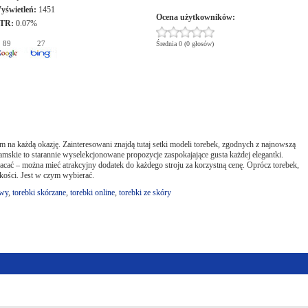
yświetleń:
1451
Ocena użytkowników:
TR:
0.07%
89
27
Średnia 0 (0 głosów)
m na każdą okazję. Zainteresowani znajdą tutaj setki modeli torebek, zgodnych z najnowszą
mskie to starannie wyselekcjonowane propozycje zaspokajające gusta każdej elegantki.
zepłacać – można mieć atrakcyjny dodatek do każdego stroju za korzystną cenę. Oprócz torebek,
akości. Jest w czym wybierać.
owy
,
torebki skórzane
,
torebki online
,
torebki ze skóry