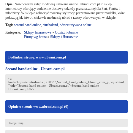
Opis:
Nowoczesny sklep z odzieżą używaną online. Ubrani.com.pl to sklep
internetowy oferujący codzienne dostawy odzieży przeznaczonej dla Pań, Panów i
młodzieży. W sklepie zobaczyć możemy stylizacje prezentowane przez modelki, które
pokazują jak łatwo i ciekawie można się ubrać z rzeczy oferowanych w sklepie.
Tagi:
second hand online
,
ciucholand
,
odzież używana online
Kategorie:
Sklepy Internetowe
»
Odzież i obuwie
Firmy wg branż
»
Sklepy i Hurtownie
Podlinkuj stronę: www.ubrani.com.pl
Second hand online - Ubrani.com.pl
Opinie o stronie www.ubrani.com.pl (
0
)