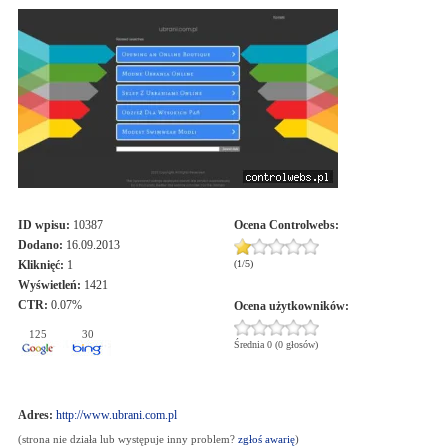
ID wpisu:
10387
Ocena
Controlwebs
:
Dodano:
16.09.2013
Kliknięć:
1
(
1
/
5
)
Wyświetleń:
1421
CTR:
0.07%
Ocena użytkowników:
125
30
Średnia 0 (0 głosów)
Adres:
http://www.ubrani.com.pl
(strona nie działa lub występuje inny problem?
zgłoś awarię
)