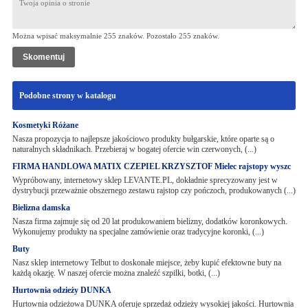
Można wpisać maksymalnie 255 znaków. Pozostało
255
znaków.
Podobne strony w katalogu
Kosmetyki Różane
Nasza propozycja to najlepsze jakościowo produkty bułgarskie, które oparte są o
naturalnych składnikach. Przebieraj w bogatej ofercie win czerwonych, (...)
FIRMA HANDLOWA MATIX CZEPIEL KRZYSZTOF Mielec rajstopy wyszc
Wypróbowany, internetowy sklep LEVANTE.PL, dokładnie sprecyzowany jest w
dystrybucji przeważnie obszernego zestawu rajstop czy pończoch, produkowanych (...)
Bielizna damska
Nasza firma zajmuje się od 20 lat produkowaniem bielizny, dodatków koronkowych.
Wykonujemy produkty na specjalne zamówienie oraz tradycyjne koronki, (...)
Buty
Nasz sklep internetowy Telbut to doskonałe miejsce, żeby kupić efektowne buty na
każdą okazję. W naszej ofercie można znaleźć szpilki, botki, (...)
Hurtownia odzieży DUNKA
Hurtownia odzieżowa DUNKA oferuje sprzedaż odzieży wysokiej jakości. Hurtownia