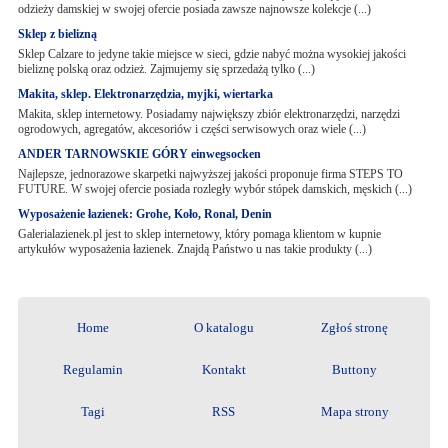
odzieży damskiej w swojej ofercie posiada zawsze najnowsze kolekcje (...)
Sklep z bielizną
Sklep Calzare to jedyne takie miejsce w sieci, gdzie nabyć można wysokiej jakości
bieliznę polską oraz odzież. Zajmujemy się sprzedażą tylko (...)
Makita, sklep. Elektronarzędzia, myjki, wiertarka
Makita, sklep internetowy. Posiadamy największy zbiór elektronarzędzi, narzędzi
ogrodowych, agregatów, akcesoriów i części serwisowych oraz wiele (...)
ANDER TARNOWSKIE GÓRY einwegsocken
Najlepsze, jednorazowe skarpetki najwyższej jakości proponuje firma STEPS TO
FUTURE. W swojej ofercie posiada rozległy wybór stópek damskich, męskich (...)
Wyposażenie łazienek: Grohe, Koło, Ronal, Denin
Galerialazienek.pl jest to sklep internetowy, który pomaga klientom w kupnie
artykułów wyposażenia łazienek. Znajdą Państwo u nas takie produkty (...)
Home
O katalogu
Zgłoś stronę
Regulamin
Kontakt
Buttony
Tagi
RSS
Mapa strony