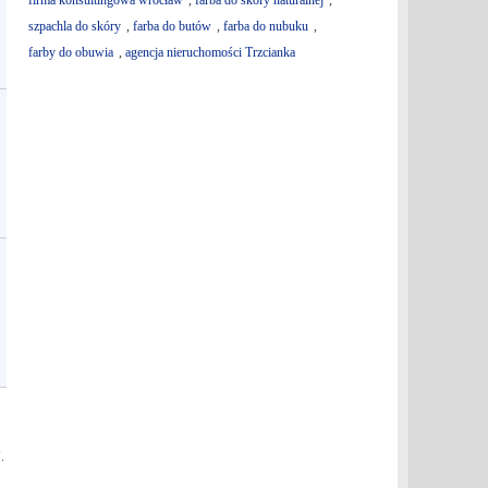
firma konsultingowa wrocław
,
farba do skóry naturalnej
,
szpachla do skóry
,
farba do butów
,
farba do nubuku
,
farby do obuwia
,
agencja nieruchomości Trzcianka
.