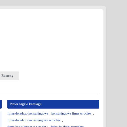
Buttony
Nowe tagi w katalogu
firma doradczo konsultingowa
,
konsultingowa firma wrocław
,
firma doradczo konsultingowa wrocław
,