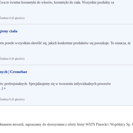
Ewa to świetne kosmetyki do włosów, kosmetyki do ciała. Wszystkie produkty sa
ednia 0 (0 głosów)
gieny ciała
przede wszystkim określić się, jakich konkretnie produktów się poszukuje. To oznacza, że
ednia 0 (0 głosów)
nych | Cremebar
w profesjonalnych. Specjalizujemy się w tworzeniu indywidualnych procesów
..)
»
ednia 0 (0 głosów)
pełnianiem aerozoli, zapraszamy do skorzystania z oferty firmy WATS Piasecki i Wspólnicy Sp. J