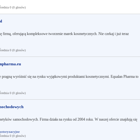
ednia 0 (0 głosów)
pl
się firmą, oferującą kompleksowe tworzenie marek kosmetycznych. Nie czekaj i już teraz
ednia 0 (0 głosów)
anpharma.eu
tóre pragną wyróżnić się na rynku wyjątkowymi produktami kosmetycznymi. Equalan Pharma to
ednia 0 (0 głosów)
amochodowych
etyków samochodowych. Firma działa na rynku od 2004 roku. W naszej ofercie znajdują się
motoryzacyjne
ednia 0 (0 głosów)