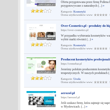
Oferta przygotowana przez firmę Pollena 
przygotowywane z naturalnych (...)
»
Kategorie:
Kosmetyki
Ocena użytkowników www:
Śr
Over-Cosmetics.pl - produkty do hi
https://over-cosmetics.pl
W przypadku wybierania kosmetyków warto 
wybór marki również (...)
»
Kategorie:
Kosmetyki
Ocena użytkowników www:
Śr
Producent kosmetyków profesjonal
https://cremebar.pl
Jesteśmy polskim producentem kosmetykó
terapeutycznych. W naszych produktach (.
Kategorie:
Uroda
Ocena użytkowników www:
Śr
aerozol.pl
https://aerozol.pl
Jeśli szukasz firmy, która zajmuje się na
w Mysłowicach. (...)
»