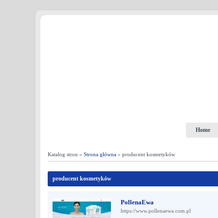
Home
Katalog stron »
Strona główna
» producent kosmetyków
producent kosmetyków
PollenaEwa
https://www.pollenaewa.com.pl