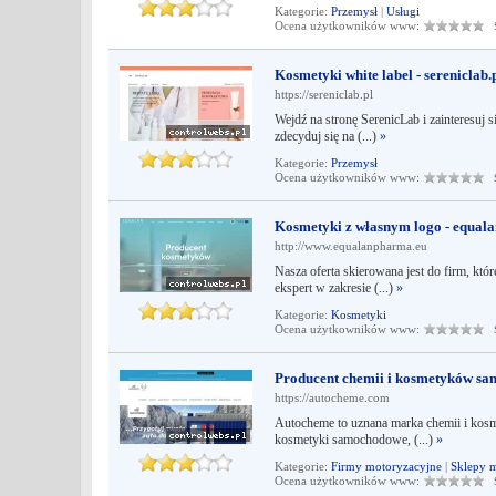
Kategorie:
Przemysł
|
Usługi
Ocena użytkowników www:
Śr
Kosmetyki white label - sereniclab.
https://sereniclab.pl
Wejdź na stronę SerenicLab i zainteresuj 
zdecyduj się na (...)
»
Kategorie:
Przemysł
Ocena użytkowników www:
Śr
Kosmetyki z własnym logo - equal
http://www.equalanpharma.eu
Nasza oferta skierowana jest do firm, k
ekspert w zakresie (...)
»
Kategorie:
Kosmetyki
Ocena użytkowników www:
Śr
Producent chemii i kosmetyków s
https://autocheme.com
Autocheme to uznana marka chemii i kosm
kosmetyki samochodowe, (...)
»
Kategorie:
Firmy motoryzacyjne
|
Sklepy 
Ocena użytkowników www:
Śr