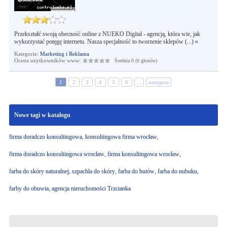
Przekształć swoją obecność online z NUEKO Digital - agencją, która wie, jak
wykorzystać potęgę internetu. Nasza specjalność to tworzenie sklepów (...)
»
Kategorie:
Marketing i Reklama
Ocena użytkowników www:
Średnia 0 (0 głosów)
1
2
3
4
5
6
...
następna
Nowe tagi w katalogu
firma doradczo konsultingowa
,
konsultingowa firma wrocław
,
firma doradczo konsultingowa wrocław
,
firma konsultingowa wrocław
,
farba do skóry naturalnej
,
szpachla do skóry
,
farba do butów
,
farba do nubuku
,
farby do obuwia
,
agencja nieruchomości Trzcianka