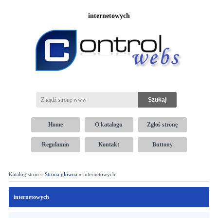
internetowych
Home
O katalogu
Zgłoś stronę
Regulamin
Kontakt
Buttony
Katalog stron »
Strona główna
» internetowych
internetowych