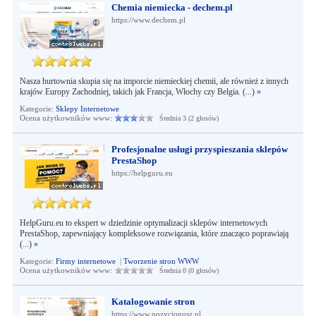
Chemia niemiecka - dechem.pl
https://www.dechem.pl
Nasza hurtownia skupia się na imporcie niemieckiej chemii, ale również z innych
krajów Europy Zachodniej, takich jak Francja, Włochy czy Belgia. (...)
»
Kategorie:
Sklepy Internetowe
Ocena użytkowników www:
Średnia 3 (2 głosów)
Profesjonalne usługi przyspieszania sklepów
PrestaShop
https://helpguru.eu
HelpGuru.eu to ekspert w dziedzinie optymalizacji sklepów internetowych
PrestaShop, zapewniający kompleksowe rozwiązania, które znacząco poprawiają
(...)
»
Kategorie:
Firmy internetowe
|
Tworzenie stron WWW
Ocena użytkowników www:
Średnia 0 (0 głosów)
Katalogowanie stron
https://www.pozycjonusz.pl