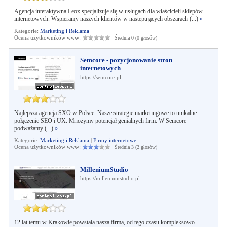
Agencja interaktywna Leox specjalizuje się w usługach dla właścicieli sklepów
internetowych. Wspieramy naszych klientów w nastepujących obszarach (...)
»
Kategorie:
Marketing i Reklama
Ocena użytkowników www:
Średnia 0 (0 głosów)
Semcore - pozycjonowanie stron
internetowych
https://semcore.pl
Najlepsza agencja SXO w Polsce. Nasze strategie marketingowe to unikalne
połączenie SEO i UX. Mnożymy potencjał genialnych firm. W Semcore
podważamy (...)
»
Kategorie:
Marketing i Reklama
|
Firmy internetowe
Ocena użytkowników www:
Średnia 3 (2 głosów)
MilleniumStudio
https://milleniumstudio.pl
12 lat temu w Krakowie powstała nasza firma, od tego czasu kompleksowo