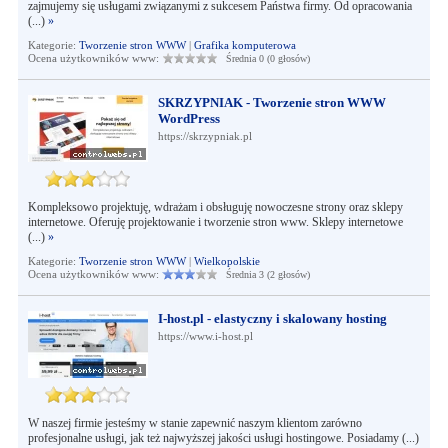
zajmujemy się usługami związanymi z sukcesem Państwa firmy. Od opracowania
(...)
»
Kategorie:
Tworzenie stron WWW
|
Grafika komputerowa
Ocena użytkowników www:
Średnia 0 (0 głosów)
SKRZYPNIAK - Tworzenie stron WWW
WordPress
https://skrzypniak.pl
Kompleksowo projektuję, wdrażam i obsługuję nowoczesne strony oraz sklepy
internetowe. Oferuję projektowanie i tworzenie stron www. Sklepy internetowe
(...)
»
Kategorie:
Tworzenie stron WWW
|
Wielkopolskie
Ocena użytkowników www:
Średnia 3 (2 głosów)
I-host.pl - elastyczny i skalowany hosting
https://www.i-host.pl
W naszej firmie jesteśmy w stanie zapewnić naszym klientom zarówno
profesjonalne usługi, jak też najwyższej jakości usługi hostingowe. Posiadamy (...)