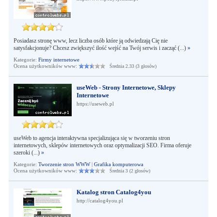
Posiadasz stronę www, lecz liczba osób które ją odwiedzają Cię nie
satysfakcjonuje? Chcesz zwiększyć ilość wejść na Twój serwis i zacząć (...)
»
Kategorie:
Firmy internetowe
Ocena użytkowników www:
Średnia 2.33 (3 głosów)
useWeb - Strony Internetowe, Sklepy
Internetowe
https://useweb.pl
useWeb to agencja interaktywna specjalizująca się w tworzeniu stron
internetowych, sklepów internetowych oraz optymalizacji SEO. Firma oferuje
szeroki (...)
»
Kategorie:
Tworzenie stron WWW
|
Grafika komputerowa
Ocena użytkowników www:
Średnia 3 (2 głosów)
Katalog stron Catalog4you
http://catalog4you.pl