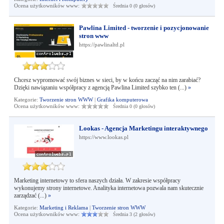
Ocena użytkowników www:
Średnia 0 (0 głosów)
Pawlina Limited - tworzenie i pozycjonowanie
stron www
https://pawlinaltd.pl
Chcesz wypromować swój biznes w sieci, by w końcu zacząć na nim zarabiać?
Dzięki nawiązaniu współpracy z agencją Pawlina Limited szybko ten (...)
»
Kategorie:
Tworzenie stron WWW
|
Grafika komputerowa
Ocena użytkowników www:
Średnia 0 (0 głosów)
Lookas - Agencja Marketingu interaktywnego
https://www.lookas.pl
Marketing internetowy to sfera naszych działa. W zakresie współpracy
wykonujemy strony internetowe. Analityka internetowa pozwala nam skutecznie
zarządzać (...)
»
Kategorie:
Marketing i Reklama
|
Tworzenie stron WWW
Ocena użytkowników www:
Średnia 3 (2 głosów)