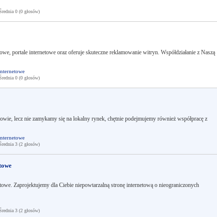
ednia 0 (0 głosów)
owe, portale internetowe oraz oferuje skuteczne reklamowanie witryn. Współdziałanie z Naszą
internetowe
ednia 0 (0 głosów)
owie, lecz nie zamykamy się na lokalny rynek, chętnie podejmujemy również współpracę z
internetowe
ednia 3 (2 głosów)
towe
etowe. Zaprojektujemy dla Ciebie niepowtarzalną stronę internetową o nieograniczonych
ednia 3 (2 głosów)