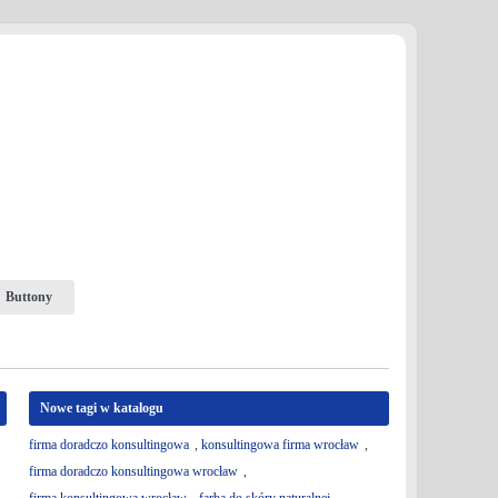
Buttony
Nowe tagi w katalogu
firma doradczo konsultingowa
,
konsultingowa firma wrocław
,
firma doradczo konsultingowa wrocław
,