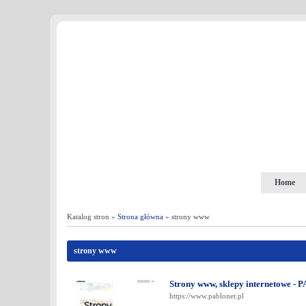
Home
Katalog stron »
Strona główna
» strony www
strony www
Strony www, sklepy internetowe 
https://www.pablonet.pl