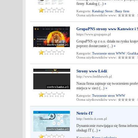
firmy. Katalog (...)
»
Kategorie:
Katalogi Stron
|
Bazy firm
Ocena użytkowników www:
Śr
GrupaPNS strony www Katowice i 
https://www.grupapns.pl
GrupaPNS sp z o.o. działa na rynku krajo
poprzez dostarczanie (...)
»
Kategorie:
Tworzenie stron WWW
|
Grafik
Ocena użytkowników www:
Śr
Strony www Łódź
http://www.feeltheweb.pl
Nasza firma zajmuje się tworzeniem profes
miejsca w sieci (...)
»
Kategorie:
Tworzenie stron WWW
Ocena użytkowników www:
Śr
Netrix-IT
http://netrix-it.com.pl
Dynamicznie rozwijająca się firma informa
obsługi IT (...)
»
Kategorie:
Kursy i szkolenia