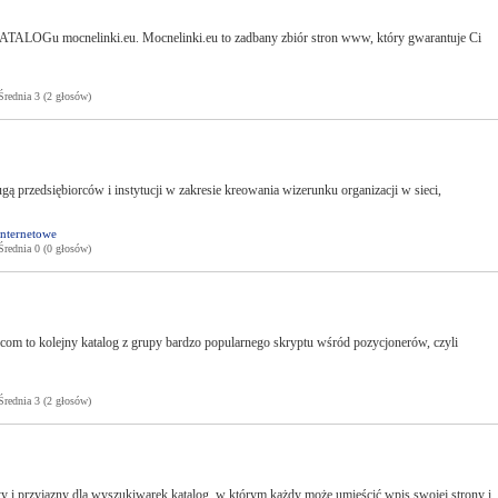
TALOGu mocnelinki.eu. Mocnelinki.eu to zadbany zbiór stron www, który gwarantuje Ci
ednia 3 (2 głosów)
ugą przedsiębiorców i instytucji w zakresie kreowania wizerunku organizacji w sieci,
internetowe
ednia 0 (0 głosów)
m to kolejny katalog z grupy bardzo popularnego skryptu wśród pozycjonerów, czyli
ednia 3 (2 głosów)
ty i przyjazny dla wyszukiwarek katalog, w którym każdy może umieścić wpis swojej strony i