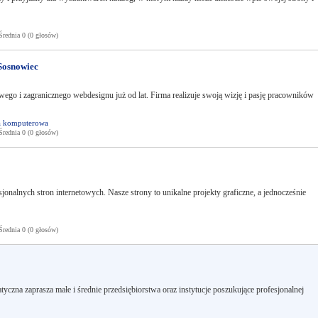
ednia 0 (0 głosów)
Sosnowiec
wego i zagranicznego webdesignu już od lat. Firma realizuje swoją wizję i pasję pracowników
a komputerowa
ednia 0 (0 głosów)
jonalnych stron internetowych. Nasze strony to unikalne projekty graficzne, a jednocześnie
ednia 0 (0 głosów)
tyczna zaprasza małe i średnie przedsiębiorstwa oraz instytucje poszukujące profesjonalnej