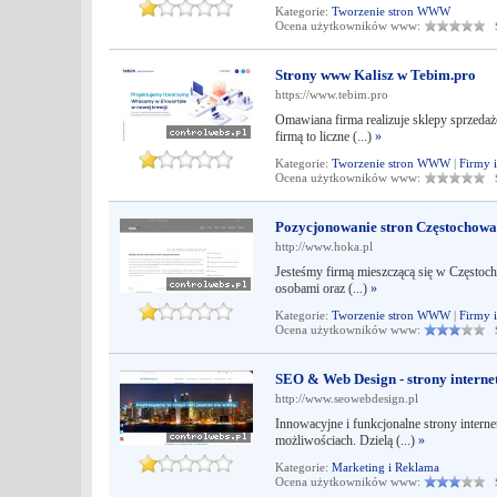
Kategorie:
Tworzenie stron WWW
Ocena użytkowników www:
Śr
Strony www Kalisz w Tebim.pro
https://www.tebim.pro
Omawiana firma realizuje sklepy sprzedaż
firmą to liczne (...)
»
Kategorie:
Tworzenie stron WWW
|
Firmy 
Ocena użytkowników www:
Śr
Pozycjonowanie stron Częstochowa
http://www.hoka.pl
Jesteśmy firmą mieszczącą się w Częstoch
osobami oraz (...)
»
Kategorie:
Tworzenie stron WWW
|
Firmy 
Ocena użytkowników www:
Śr
SEO & Web Design - strony interne
http://www.seowebdesign.pl
Innowacyjne i funkcjonalne strony intern
możliwościach. Dzielą (...)
»
Kategorie:
Marketing i Reklama
Ocena użytkowników www:
Śr