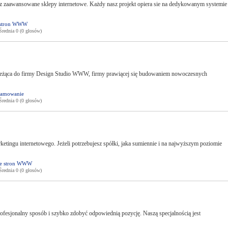
 zaawansowane sklepy internetowe. Każdy nasz projekt opiera sie na dedykowanym systemie
 stron WWW
ednia 0 (0 głosów)
należąca do firmy Design Studio WWW, firmy prawiącej się budowaniem nowoczesnych
ramowanie
ednia 0 (0 głosów)
arketingu internetowego. Jeżeli potrzebujesz spółki, jaka sumiennie i na najwyższym poziomie
ie stron WWW
ednia 0 (0 głosów)
fesjonalny sposób i szybko zdobyć odpowiednią pozycję. Naszą specjalnością jest