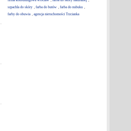
firma konsultingowa wrocław
,
farba do skóry naturalnej
,
szpachla do skóry
,
farba do butów
,
farba do nubuku
,
farby do obuwia
,
agencja nieruchomości Trzcianka