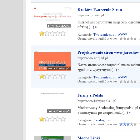
Kraków Tworzenie Stron
https://wojoweb.pl
Internet jest ogromnym miejscem, ogromną 
oferują (...)
»
Kategorie:
Tworzenie stron WWW
Ocena użytkowników www:
Śr
Projektowanie stron www jarosław
http://www.zorpad.pl
Nasza strona www.zorpad.pl ma za zadanie 
zgodnie z wytycznymi (...)
»
Kategorie:
Tworzenie stron WWW
Ocena użytkowników www:
Śr
Firmy z Polski
http://www.firmyzpolski.pl
Moderowany Seokatalog firmyzpolski.pl to
Samoczynnie po uzupełnieniu (...)
»
Kategorie:
Katalogi Stron
Ocena użytkowników www:
Śr
Mocne Linki