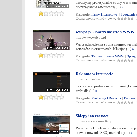
Tworzymy profesjonalne strony www oraz
do zarządzania zawartością (...)
»
Kategorie:
Firmy internetowe
|
Tworzenie
Ocena użytkowników www:
Śr
web.pc.pl -Tworzenie stron WWW
http://www.web.pc.pl
Warta odwiedzenia strona internetowa, 
serwisów internetowych. Klikając (...)
»
Kategorie:
Tworzenie stron WWW
|
Oprog
Ocena użytkowników www:
Śr
Reklama w internecie
https://admassive.pl
Ta spółka to profesjonaliści z tematyki m
zrobi dla (...)
»
Kategorie:
Marketing i Reklama
|
Tworzen
Ocena użytkowników www:
Śr
Sklepy internetowe
https://www.econnect4u.pl
Pomożemy Ci wkroczyć do internetu w pro
pozycjonowanie SEO, marketing (...)
»