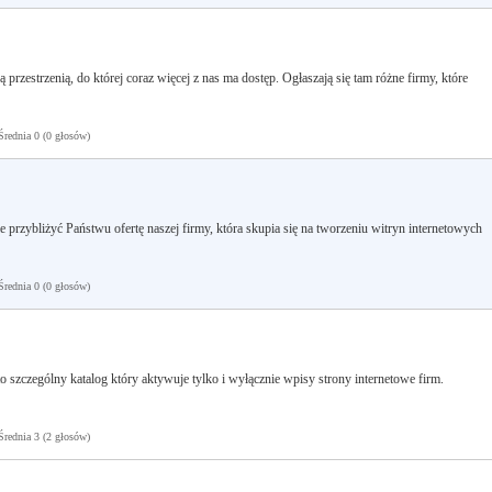
przestrzenią, do której coraz więcej z nas ma dostęp. Ogłaszają się tam różne firmy, które
ednia 0 (0 głosów)
przybliżyć Państwu ofertę naszej firmy, która skupia się na tworzeniu witryn internetowych
ednia 0 (0 głosów)
 szczególny katalog który aktywuje tylko i wyłącznie wpisy strony internetowe firm.
ednia 3 (2 głosów)