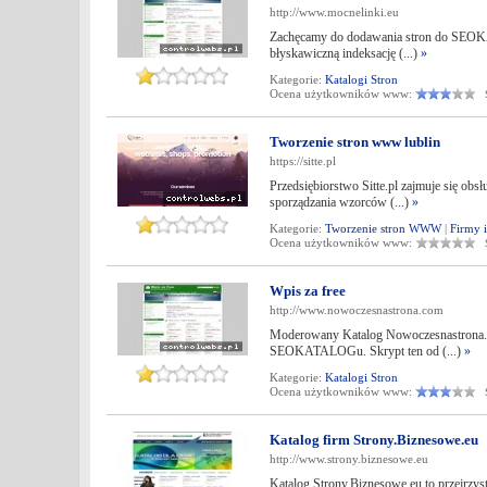
http://www.mocnelinki.eu
Zachęcamy do dodawania stron do SEOKA
błyskawiczną indeksację (...)
»
Kategorie:
Katalogi Stron
Ocena użytkowników www:
Śr
Tworzenie stron www lublin
https://sitte.pl
Przedsiębiorstwo Sitte.pl zajmuje się obsł
sporządzania wzorców (...)
»
Kategorie:
Tworzenie stron WWW
|
Firmy 
Ocena użytkowników www:
Śr
Wpis za free
http://www.nowoczesnastrona.com
Moderowany Katalog Nowoczesnastrona.co
SEOKATALOGu. Skrypt ten od (...)
»
Kategorie:
Katalogi Stron
Ocena użytkowników www:
Śr
Katalog firm Strony.Biznesowe.eu
http://www.strony.biznesowe.eu
Katalog Strony.Biznesowe.eu to przejrzys