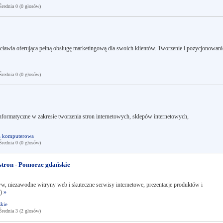
ednia 0 (0 głosów)
ocławia oferująca pełną obsługę marketingową dla swoich klientów. Tworzenie i pozycjonowani
ednia 0 (0 głosów)
informatyczne w zakresie tworzenia stron internetowych, sklepów internetowych,
a komputerowa
ednia 0 (0 głosów)
stron - Pomorze gdańskie
w, niezawodne witryny web i skuteczne serwisy internetowe, prezentacje produktów i
.)
»
kie
ednia 3 (2 głosów)