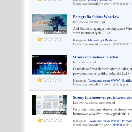
Ocena użytkowników www:
Śr
Fotografia ślubna Wrocław
http://www.astistudio.pl
Asti Studio to agencja interaktywna z Wr
stron internetowych, (...)
»
Kategorie:
Marketing i Reklama
Ocena użytkowników www:
Śr
Strony internetowe Olsztyn
https://redicon.pl
Olsztyńska firma Redicon oferuje usługi 
pozycjonowania, grafiki, poligrafii (...)
»
Kategorie:
Tworzenie stron WWW
|
Grafik
Ocena użytkowników www:
Śr
Strony internetowe; projektowanie 
http://www.gdansk.pomorze.pl
Po prostu tworzymy atrakcyjne strony ww
biznesowe wizytówki www gdańskich (..
Kategorie:
Tworzenie stron WWW
|
Pomors
Ocena użytkowników www:
Śr