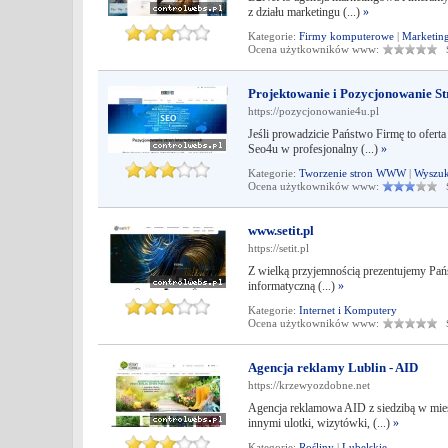
z działu marketingu (...)
»
Kategorie:
Firmy komputerowe
|
Marketing
Ocena użytkowników www:
Śr
Projektowanie i Pozycjonowanie St
https://pozycjonowanie4u.pl
Jeśli prowadzicie Państwo Firmę to ofert
Seo4u w profesjonalny (...)
»
Kategorie:
Tworzenie stron WWW
|
Wyszuk
Ocena użytkowników www:
Śr
www.setit.pl
https://setit.pl
Z wielką przyjemnością prezentujemy Pańs
informatyczną (...)
»
Kategorie:
Internet i Komputery
Ocena użytkowników www:
Śr
Agencja reklamy Lublin - AID
https://krzewyozdobne.net
Agencja reklamowa AID z siedzibą w mieś
innymi ulotki, wizytówki, (...)
»
Kategorie:
Rośliny
|
Lubelskie