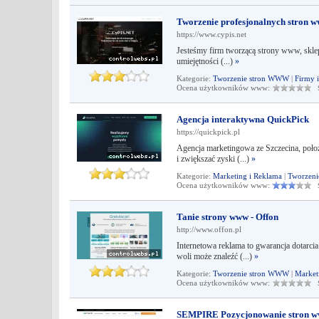
Tworzenie profesjonalnych stron w
https://www.cypis.net
Jesteśmy firm tworzącą strony www, sklep
umiejętności (...)
»
Kategorie:
Tworzenie stron WWW
|
Firmy 
Ocena użytkowników www:
Śr
Agencja interaktywna QuickPick
https://quickpick.pl
Agencja marketingowa ze Szczecina, poł
i zwiększać zyski (...)
»
Kategorie:
Marketing i Reklama
|
Tworzen
Ocena użytkowników www:
Śr
Tanie strony www - Offon
http://www.offon.pl
Internetowa reklama to gwarancja dotarci
woli może znaleźć (...)
»
Kategorie:
Tworzenie stron WWW
|
Market
Ocena użytkowników www:
Śr
SEMPIRE Pozycjonowanie stron w