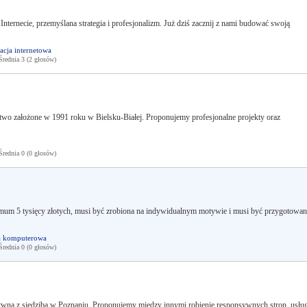
nternecie, przemyślana strategia i profesjonalizm. Już dziś zacznij z nami budować swoją
cja internetowa
ednia 3 (2 głosów)
założone w 1991 roku w Bielsku-Białej. Proponujemy profesjonalne projekty oraz
ednia 0 (0 głosów)
mum 5 tysięcy złotych, musi być zrobiona na indywidualnym motywie i musi być przygotowan
a komputerowa
ednia 0 (0 głosów)
tywna z siedzibą w Poznaniu. Proponujemy między innymi robienie responsywnych stron, usług