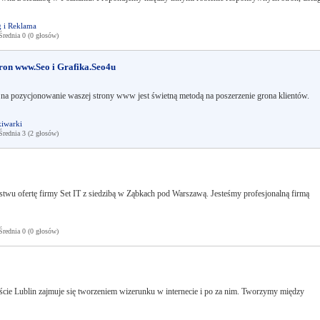
 i Reklama
ednia 0 (0 głosów)
ron www.Seo i Grafika.Seo4u
a na pozycjonowanie waszej strony www jest świetną metodą na poszerzenie grona klientów.
iwarki
ednia 3 (2 głosów)
twu ofertę firmy Set IT z siedzibą w Ząbkach pod Warszawą. Jesteśmy profesjonalną firmą
ednia 0 (0 głosów)
cie Lublin zajmuje się tworzeniem wizerunku w internecie i po za nim. Tworzymy między