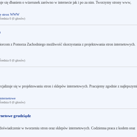
e się dbaniem o wizerunek zarówno w internecie jak i po za nim. Tworzymy strony www,
ie stron WWW
ednia 0 (0 głosów)
m
ębiorcom z Pomorza Zachodniego możliwość skorzystania z projektowania stron internetowych.
ednia 0 (0 głosów)
ecjalizuje się w projektowaniu stron i sklepów internetowych. Pracujemy zgodnie z najlepszym
internetowe
ednia 0 (0 głosów)
ernetowe grudziądz
ie doświadczenie w tworzeniu stron oraz sklepów internetowych. Codzienna praca z kodem oraz