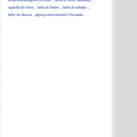
firma konsultingowa wrocław
,
farba do skóry naturalnej
,
szpachla do skóry
,
farba do butów
,
farba do nubuku
,
farby do obuwia
,
agencja nieruchomości Trzcianka
i