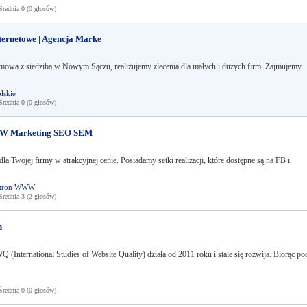
ednia 0 (0 głosów)
nternetowe | Agencja Marke
amowa z siedzibą w Nowym Sączu, realizujemy zlecenia dla małych i dużych firm. Zajmujemy
lskie
ednia 0 (0 głosów)
WWW Marketing SEO SEM
a Twojej firmy w atrakcyjnej cenie. Posiadamy setki realizacji, które dostępne są na FB i
 stron WWW
ednia 3 (2 głosów)
h
ternational Studies of Website Quality) działa od 2011 roku i stale się rozwija. Biorąc po
ednia 0 (0 głosów)