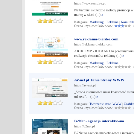
https://www.sempire.pl
Najbardziej skuteczne metody promocji w I
markę w sieci. (...)
»
Kategorie:
Marketing i Reklama
|
Komunika
Ocena użytkowników www:
Śr
www.reklama-bielsko.com
https://reklama-bielsko.com
ARTKOMP - IDEAART to przedsiębiorstwo 
realizacje elementów reklamy (...)
»
Kategorie:
Marketing i Reklama
Ocena użytkowników www:
Śr
AV-net.pl Tanie Strony WWW
https://av-net.pl
„Strona internetowa musi kosztować mini
od zera”. – (...)
»
Kategorie:
Tworzenie stron WWW
|
Grafik
Ocena użytkowników www:
Śr
B2Net - agencja interaktywna
https://b2net.pl
B2Net to agencja marketingowa i interak