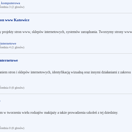
a komputerowa
ednia 3 (2 głosów)
tron www Katowice
ący projekty stron www, sklepów internetowych, systemów zarządzania. Tworzymy strony ww
 internetowe
ednia 4 (1 głosów)
internetowe
niem stron i sklepów internetowych, identyfikacją wizualną oraz innymi działaniami z zakresu
ednia 0 (0 głosów)
p
m w tworzeniu wielu rodzajów makijaży a także prowadzenia szkoleń z tej dziedziny.
ednia 0 (0 głosów)