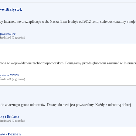
ww Białystok
y internetowe oraz aplikacje web. Nasza firma istnieje od 2012 roku, stale doskonalimy swoje
internetowe
ednia 0 (0 głosów)
ożona w województwie zachodniopomorskim. Pomagamy przedsiębiorcom zaistnieć w Interneci
ie stron WWW
ednia 3 (2 głosów)
a do znacznego grona odbiorców. Dostęp do sieci jest powszechny. Każdy z odrobiną dobrej
ing i Reklama
ednia 0 (0 głosów)
ww - Poznań