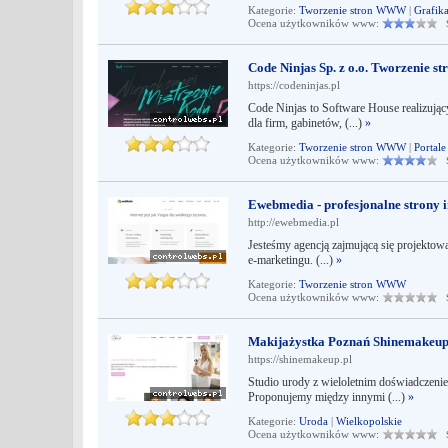
Kategorie:
Tworzenie stron WWW
|
Grafik
Ocena użytkowników www:
Śr
Code Ninjas Sp. z o.o. Tworzenie s
https://codeninjas.pl
Code Ninjas to Software House realizuj
dla firm, gabinetów, (...)
»
Kategorie:
Tworzenie stron WWW
|
Portale
Ocena użytkowników www:
Śr
Ewebmedia - profesjonalne strony 
http://ewebmedia.pl
Jesteśmy agencją zajmującą się projektowa
e-marketingu. (...)
»
Kategorie:
Tworzenie stron WWW
Ocena użytkowników www:
Śr
Makijażystka Poznań Shinemakeu
https://shinemakeup.pl
Studio urody z wieloletnim doświadczenie
Proponujemy między innymi (...)
»
Kategorie:
Uroda
|
Wielkopolskie
Ocena użytkowników www:
Śr