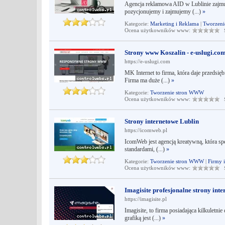
Agencja reklamowa AID w Lublinie zajmuj
pozycjonujemy i zajmujemy (...)
»
Kategorie:
Marketing i Reklama
|
Tworzen
Ocena użytkowników www:
Śr
Strony www Koszalin - e-uslugi.co
https://e-uslugi.com
MK Internet to firma, która daje przedsi
Firma ma duże (...)
»
Kategorie:
Tworzenie stron WWW
Ocena użytkowników www:
Śr
Strony internetowe Lublin
https://icomweb.pl
IcomWeb jest agencją kreatywną, która sp
standardami, (...)
»
Kategorie:
Tworzenie stron WWW
|
Firmy 
Ocena użytkowników www:
Śr
Imagisite profesjonalne strony int
https://imagisite.pl
Imagisite, to firma posiadająca kilkuletn
grafiką jest (...)
»