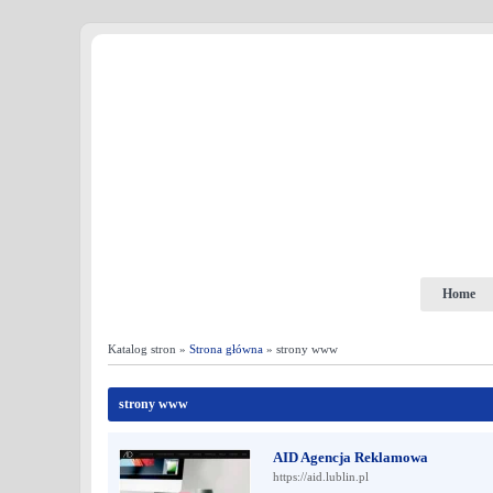
Home
Katalog stron »
Strona główna
» strony www
strony www
AID Agencja Reklamowa
https://aid.lublin.pl