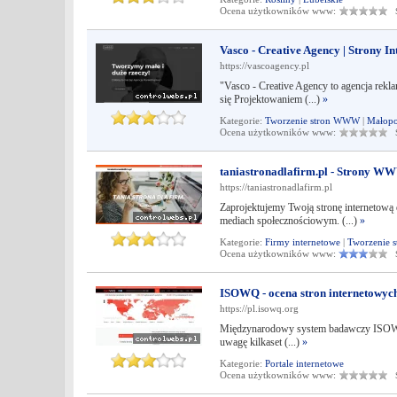
Ocena użytkowników www:
Śr
Vasco - Creative Agency | Strony I
https://vascoagency.pl
"Vasco - Creative Agency to agencja rekl
się Projektowaniem (...)
»
Kategorie:
Tworzenie stron WWW
|
Małopo
Ocena użytkowników www:
Śr
taniastronadlafirm.pl - Strony 
https://taniastronadlafirm.pl
Zaprojektujemy Twoją stronę internetową dl
mediach społecznościowym. (...)
»
Kategorie:
Firmy internetowe
|
Tworzenie
Ocena użytkowników www:
Śr
ISOWQ - ocena stron internetowyc
https://pl.isowq.org
Międzynarodowy system badawczy ISOWQ (In
uwagę kilkaset (...)
»
Kategorie:
Portale internetowe
Ocena użytkowników www:
Śr