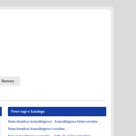
Buttony
Nowe tagi w katalogu
firma doradczo konsultingowa
,
konsultingowa firma wrocław
,
firma doradczo konsultingowa wrocław
,