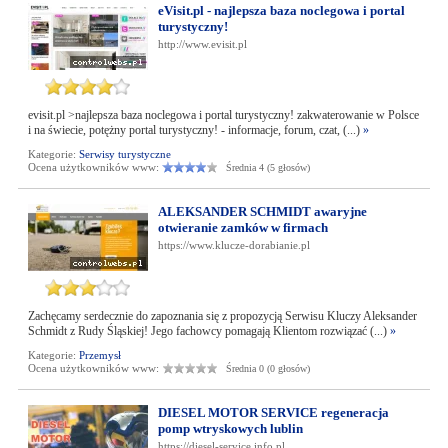
eVisit.pl - najlepsza baza noclegowa i portal
turystyczny!
http://www.evisit.pl
evisit.pl >najlepsza baza noclegowa i portal turystyczny! zakwaterowanie w Polsce
i na świecie, potężny portal turystyczny! - informacje, forum, czat, (...)
»
Kategorie:
Serwisy turystyczne
Ocena użytkowników www:
Średnia 4 (5 głosów)
ALEKSANDER SCHMIDT awaryjne
otwieranie zamków w firmach
https://www.klucze-dorabianie.pl
Zachęcamy serdecznie do zapoznania się z propozycją Serwisu Kluczy Aleksander
Schmidt z Rudy Śląskiej! Jego fachowcy pomagają Klientom rozwiązać (...)
»
Kategorie:
Przemysł
Ocena użytkowników www:
Średnia 0 (0 głosów)
DIESEL MOTOR SERVICE regeneracja
pomp wtryskowych lublin
https://diesel-service.info.pl