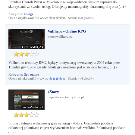
Poradnia Chorób Piersi w Mikołowie w województwie śląskim zaprasza do
skorzystania ze swoich usług. Oferujemy mammografię, ultrasonografię oraz (...)
»
Kategorie:
Usługi
Ocena użytkowników www:
Średnia 0 (0 głosów)
Vallheru - Online RPG
https://vallheru.eu
Vallheru to tekstowy RPG, będący kontynuacją stworzonej w 2004 roku przez
Thindila gry. Co do zasady fabuła gry osadzona jest w świecie fantasy, (...)
»
Kategorie:
Gry online
Ocena użytkowników www:
Średnia 4 (4 głosów)
4Story
https://www.4story.com.pl
Strona traktująca o darmowej grze mmorpg - 4Story. Gra została poddana
całkowitej polonizacji co jest wydarzeniem bez mała wielkim. Polonizacji poddano
(...)
»