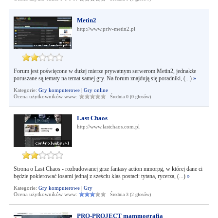
Metin2
http://www.priv-metin2.pl
Forum jest poświęcone w dużej mierze prywatnym serwerom Metin2, jednakże
poruszane są tematy na temat samej gry. Na forum znajdują się poradniki, (...)
»
Kategorie:
Gry komputerowe
|
Gry online
Ocena użytkowników www:
Średnia 0 (0 głosów)
Last Chaos
http://www.lastchaos.com.pl
Strona o Last Chaos - rozbudowanej grze fantasy action mmorpg, w której dane ci
będzie pokierować losami jednaj z sześciu klas postaci: tytana, rycerza, (...)
»
Kategorie:
Gry komputerowe
|
Gry
Ocena użytkowników www:
Średnia 3 (2 głosów)
PRO-PROJECT mammografia