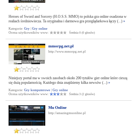
Heroes of Sword and Sorcery (H.O.S.S. MMO) to polska gra online osadzona w
realiach średniowiecza. Ta oryginalna i darmowa gra przeglądarkowa łączy (...)
»
Kategorie:
Gry
|
Gry online
Ocena użytkowników www:
Średnia 0 (0 głosów)
mmorpg.net.pl
http://www.mmorpg.net.pl
Niniejszy portal ma w swoich zasobach około 200 tytułów gier online które cieszą
się dużą popularnością. Każdego dnia znajdziemy kilka newsów (...)
»
Kategorie:
Gry komputerowe
|
Gry online
Ocena użytkowników www:
Średnia 3 (2 głosów)
Mu Online
http://amazingmuonline.pl