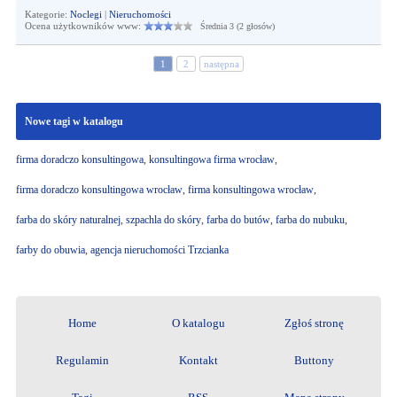
Kategorie:
Noclegi
|
Nieruchomości
Ocena użytkowników www:
Średnia 3 (2 głosów)
1
2
następna
Nowe tagi w katalogu
firma doradczo konsultingowa
,
konsultingowa firma wrocław
,
firma doradczo konsultingowa wrocław
,
firma konsultingowa wrocław
,
farba do skóry naturalnej
,
szpachla do skóry
,
farba do butów
,
farba do nubuku
,
farby do obuwia
,
agencja nieruchomości Trzcianka
Home
O katalogu
Zgłoś stronę
Regulamin
Kontakt
Buttony