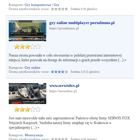
Kategorie:
Gry komputerowe
|
Gry
Ocena użytkowników www:
Średnia 0 (0 głosów)
gry online multiplayer portalmmo.pl
https://portalmmo.pl
Nasza strona powstała w celu stworzenia w polskiej przestrzeni internetowej
miejsca, które pozwala na dostęp do informacji o grach przede wszystkim (...)
»
Kategorie:
Gry online
Ocena użytkowników www:
Średnia 3.8 (5 głosów)
www.serwisfox.pl
https://serwisfox.pl
Jest nam niezwykle miło móc zaprezentować Państwu ofertę firmy SERWIS FOX
Wojciech Kasprzyk. Siedziba naszej firmy znajduje się w Krakowie a
specjalizujemy (...)
»
Kategorie:
Motoryzacja
Ocena użytkowników www:
Średnia 0 (0 głosów)