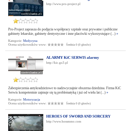
http://www.pro-project.pl
Pro-Project zaprasza do podjęcia współpracy szpitale oraz prywatne i publiczne
gabinety lekarskie, gabinety dentystyczne i inne placówki wykorzystujące (...)
»
Kategorie:
Medycyna
Ocena użytkowników www:
Średnia 0 (0 głosów)
ALARMY KiC SERWIS alarmy
http://kic.go3.pl
Zabezpieczenia antykradzieżowe to nadzwyczajnie obszerna dziedzina. Firma KiC
Serwis kompetentnie zajmuje się tą problematyką i już od wielu lat (...)
»
Kategorie:
Motoryzacja
Ocena użytkowników www:
Średnia 0 (0 głosów)
HEROES OF SWORD AND SORCERY
http://www.hossmmo.com