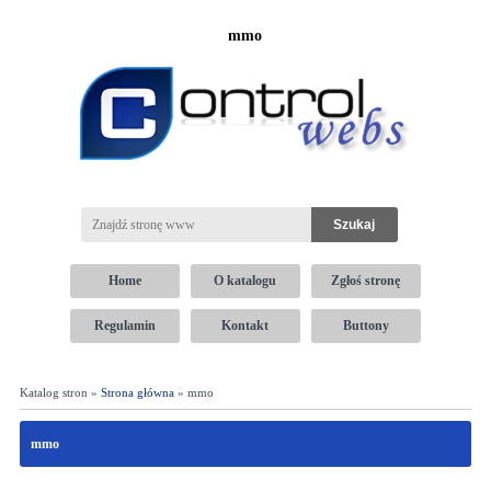
mmo
Home
O katalogu
Zgłoś stronę
Regulamin
Kontakt
Buttony
Katalog stron »
Strona główna
» mmo
mmo