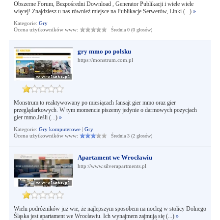
Obszerne Forum, Bezpośredni Download , Generator Publikacji i wiele wiele
więcej! Znajdziesz u nas również miejsce na Publikacje Serwerów, Linki (...)
»
Kategorie:
Gry
Ocena użytkowników www:
Średnia 0 (0 głosów)
gry mmo po polsku
https://monstrum.com.pl
Monstrum to reaktywowany po miesiącach fansajt gier mmo oraz gier
przeglądarkowych. W tym momencie piszemy jedynie o darmowych pozycjach
gier mmo.Jeśli (...)
»
Kategorie:
Gry komputerowe
|
Gry
Ocena użytkowników www:
Średnia 3 (2 głosów)
Apartament we Wrocławiu
http://www.silverapartments.pl
Wielu podróżników już wie, że najlepszym sposobem na nocleg w stolicy Dolnego
Śląska jest apartament we Wrocławiu. Ich wynajmem zajmują się (...)
»