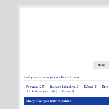
Home
Katalog stron »
Strona główna
»
Kultura i Sztuka
Fotografia
(245)
Instytucje kulturalne
(10)
Kabaret
(2)
Kino i
Architektura i Zabytki
(66)
Muzea
(1)
Strony w kategorii Kultura i Sztuka