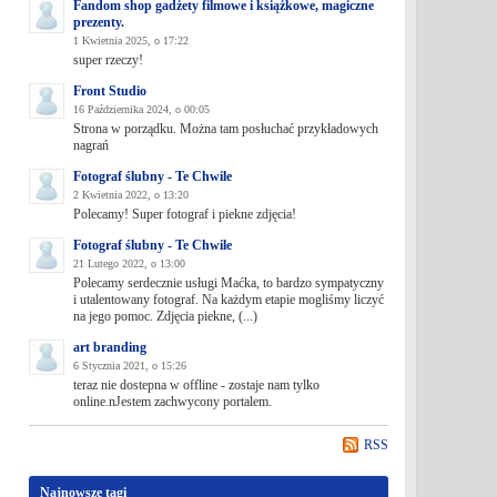
Fandom shop gadżety filmowe i książkowe, magiczne
prezenty.
1 Kwietnia 2025, o 17:22
super rzeczy!
Front Studio
16 Października 2024, o 00:05
Strona w porządku. Można tam posłuchać przykładowych
nagrań
Fotograf ślubny - Te Chwile
2 Kwietnia 2022, o 13:20
Polecamy! Super fotograf i piekne zdjęcia!
Fotograf ślubny - Te Chwile
21 Lutego 2022, o 13:00
Polecamy serdecznie usługi Maćka, to bardzo sympatyczny
i utalentowany fotograf. Na każdym etapie mogliśmy liczyć
na jego pomoc. Zdjęcia piekne, (...)
art branding
6 Stycznia 2021, o 15:26
teraz nie dostepna w offline - zostaje nam tylko
online.nJestem zachwycony portalem.
RSS
Najnowsze tagi