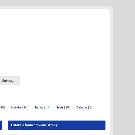
Buttony
46)
Rzeźba
(16)
Taniec
(37)
Teatr
(10)
Zabytki
(5)
Ostatnio komentowane strony