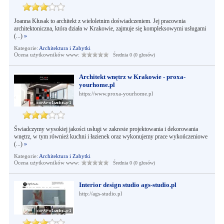
Joanna Kłusak to architekt z wieloletnim doświadczeniem. Jej pracownia
architektoniczna, która działa w Krakowie, zajmuje się kompleksowymi usługami
(...)
»
Kategorie:
Architektura i Zabytki
Ocena użytkowników www:
Średnia 0 (0 głosów)
Architekt wnętrz w Krakowie - proxa-
yourhome.pl
https://www.proxa-yourhome.pl
Świadczymy wysokiej jakości usługi w zakresie projektowania i dekorowania
wnętrz, w tym również kuchni i łazienek oraz wykonujemy prace wykończeniowe
(...)
»
Kategorie:
Architektura i Zabytki
Ocena użytkowników www:
Średnia 0 (0 głosów)
Interior design studio ags-studio.pl
http://ags-studio.pl