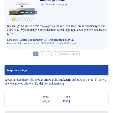
http://www.inkdesign.pl
Ink Design Studio to firma działająca na rynku wizualizacji architektonicznych jod
2009 roku. Wykonujemy z powodzeniem wszelkiego typu zewnętrzne wizualizacje
(...)
»
Kategorie:
Grafika komputerowa
|
Architektura i Zabytki
Ocena użytkowników www:
Średnia 0 (0 głosów)
1
2
3
4
następna strona
Najnowsze tagi
ozeta
(1),
orac decor
(4),
listwa sufitowa
(2),
sztukateria sufitowa
(1),
orac
(1),
listwy
oświetleniowe sufitowe
(1),
klej do sztukaterii
(1)
9776
1697