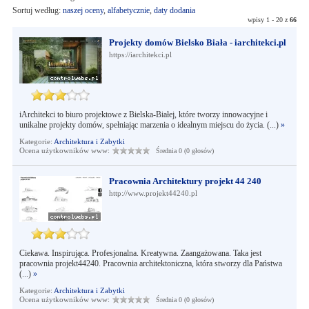
Sortuj według:
naszej oceny
,
alfabetycznie
,
daty dodania
wpisy 1 - 20 z
66
Projekty domów Bielsko Biała - iarchitekci.pl
https://iarchitekci.pl
iArchitekci to biuro projektowe z Bielska-Białej, które tworzy innowacyjne i
unikalne projekty domów, spełniając marzenia o idealnym miejscu do życia. (...)
»
Kategorie:
Architektura i Zabytki
Ocena użytkowników www:
Średnia 0 (0 głosów)
Pracownia Architektury projekt 44 240
http://www.projekt44240.pl
Ciekawa. Inspirująca. Profesjonalna. Kreatywna. Zaangażowana. Taka jest
pracownia projekt44240. Pracownia architektoniczna, która stworzy dla Państwa
(...)
»
Kategorie:
Architektura i Zabytki
Ocena użytkowników www:
Średnia 0 (0 głosów)