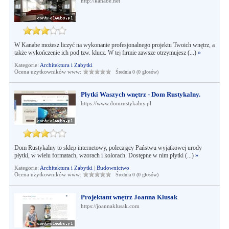
http://kanabe.net
W Kanabe możesz liczyć na wykonanie profesjonalnego projektu Twoich wnętrz, a
także wykończenie ich pod tzw. klucz. W tej firmie zawsze otrzymujesz (...)
»
Kategorie:
Architektura i Zabytki
Ocena użytkowników www:
Średnia 0 (0 głosów)
Płytki Waszych wnętrz - Dom Rustykalny.
https://www.domrustykalny.pl
Dom Rustykalny to sklep internetowy, polecający Państwu wyjątkowej urody
płytki, w wielu formatach, wzorach i kolorach. Dostępne w nim płytki (...)
»
Kategorie:
Architektura i Zabytki
|
Budownictwo
Ocena użytkowników www:
Średnia 0 (0 głosów)
Projektant wnętrz Joanna Kłusak
https://joannaklusak.com