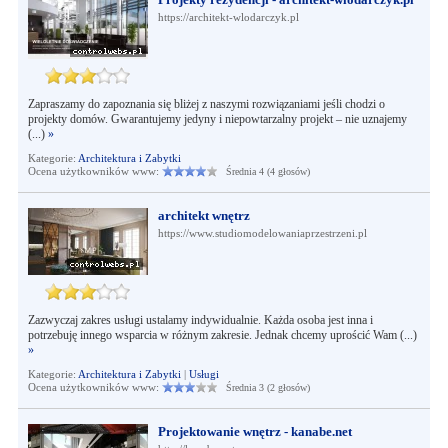
https://architekt-wlodarczyk.pl
Zapraszamy do zapoznania się bliżej z naszymi rozwiązaniami jeśli chodzi o
projekty domów. Gwarantujemy jedyny i niepowtarzalny projekt – nie uznajemy
(...)
»
Kategorie:
Architektura i Zabytki
Ocena użytkowników www:
Średnia 4 (4 głosów)
architekt wnętrz
https://www.studiomodelowaniaprzestrzeni.pl
Zazwyczaj zakres usługi ustalamy indywidualnie. Każda osoba jest inna i
potrzebuję innego wsparcia w różnym zakresie. Jednak chcemy uprościć Wam (...)
»
Kategorie:
Architektura i Zabytki
|
Usługi
Ocena użytkowników www:
Średnia 3 (2 głosów)
Projektowanie wnętrz - kanabe.net