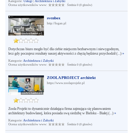
Kategorie:
Usługi
|
Architektura i Zabytki
Ocena użytkowników www:
Średnia 0 (0 głosów)
svenbox
http://logan.pl
Dotychczas biuro mogło być dla ciebie miejscem bezbarwnym i niewygodnym,
lecz gdy poczujesz rezultaty naszej aktywności z chęcią będziesz przychodził (...)
»
Kategorie:
Architektura i Zabytki
Ocena użytkowników www:
Średnia 0 (0 głosów)
ZOOLA PROJECT architekt
https://www.zoolaprojekt.pl
Zoola Projekt to dynamicznie działająca firma zajmująca się planowaniem
architektury budowlanej, która posiada swą siedzibę w Bielsku - Białej (...)
»
Kategorie:
Architektura i Zabytki
Ocena użytkowników www:
Średnia 0 (0 głosów)