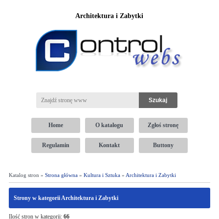
Architektura i Zabytki
Home
O katalogu
Zgłoś stronę
Regulamin
Kontakt
Buttony
Katalog stron »
Strona główna
»
Kultura i Sztuka
»
Architektura i Zabytki
Strony w kategorii Architektura i Zabytki
Ilość stron w kategorii:
66