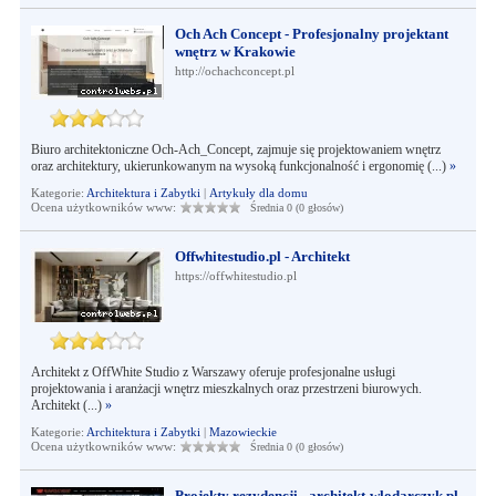
Och Ach Concept - Profesjonalny projektant
wnętrz w Krakowie
http://ochachconcept.pl
Biuro architektoniczne Och-Ach_Concept, zajmuje się projektowaniem wnętrz
oraz architektury, ukierunkowanym na wysoką funkcjonalność i ergonomię (...)
»
Kategorie:
Architektura i Zabytki
|
Artykuły dla domu
Ocena użytkowników www:
Średnia 0 (0 głosów)
Offwhitestudio.pl - Architekt
https://offwhitestudio.pl
Architekt z OffWhite Studio z Warszawy oferuje profesjonalne usługi
projektowania i aranżacji wnętrz mieszkalnych oraz przestrzeni biurowych.
Architekt (...)
»
Kategorie:
Architektura i Zabytki
|
Mazowieckie
Ocena użytkowników www:
Średnia 0 (0 głosów)
Projekty rezydencji - architekt-wlodarczyk.pl