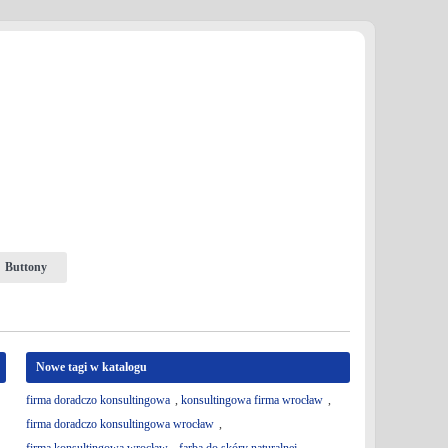
Buttony
Nowe tagi w katalogu
firma doradczo konsultingowa
,
konsultingowa firma wrocław
,
firma doradczo konsultingowa wrocław
,