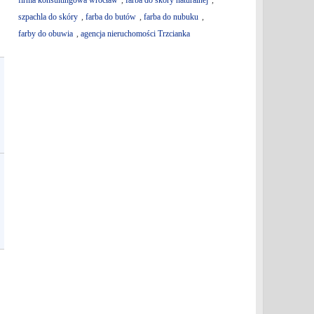
firma konsultingowa wrocław
,
farba do skóry naturalnej
,
szpachla do skóry
,
farba do butów
,
farba do nubuku
,
farby do obuwia
,
agencja nieruchomości Trzcianka