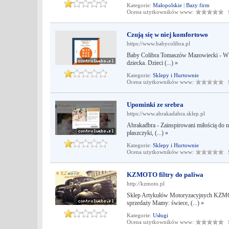
Kategorie:
Małopolskie
|
Bazy firm
Ocena użytkowników www:
Śr
Czują się w niej komfortowo
https://www.babycolibra.pl
Baby Colibra Tomaszów Mazowiecki - W ofe
dziecka. Dzieci (...)
»
Kategorie:
Sklepy i Hurtownie
Ocena użytkowników www:
Śr
Upominki ze srebra
https://www.abrakadabra.sklep.pl
Abrakadbra - Zainspirowani miłością do nas
płaszczyki, (...)
»
Kategorie:
Sklepy i Hurtownie
Ocena użytkowników www:
Śr
KZMOTO filtry do paliwa
http://kzmoto.pl
Sklep Artykułów Motoryzacyjnych KZMOT
sprzedaży Mamy: świece, (...)
»
Kategorie:
Usługi
Ocena użytkowników www:
Śr