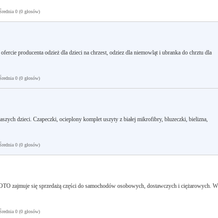
ednia 0 (0 głosów)
rcie producenta odzież dla dzieci na chrzest, odziez dla niemowląt i ubranka do chrztu dla
ednia 0 (0 głosów)
zych dzieci. Czapeczki, ocieplony komplet uszyty z białej mikrofibry, bluzeczki, bielizna,
ednia 0 (0 głosów)
O zajmuje się sprzedażą części do samochodów osobowych, dostawczych i ciężarowych. W
ednia 0 (0 głosów)