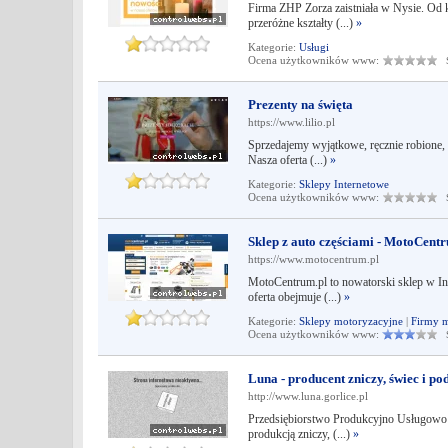
Firma ZHP Zorza zaistniała w Nysie. Od k
przeróżne kształty (...)
»
Kategorie:
Usługi
Ocena użytkowników www:
Śr
Prezenty na święta
https://www.lilio.pl
Sprzedajemy wyjątkowe, ręcznie robione, 
Nasza oferta (...)
»
Kategorie:
Sklepy Internetowe
Ocena użytkowników www:
Śr
Sklep z auto częściami - MotoCent
https://www.motocentrum.pl
MotoCentrum.pl to nowatorski sklep w Int
oferta obejmuje (...)
»
Kategorie:
Sklepy motoryzacyjne
|
Firmy m
Ocena użytkowników www:
Śr
Luna - producent zniczy, świec i p
http://www.luna.gorlice.pl
Przedsiębiorstwo Produkcyjno Usługowo H
produkcją zniczy, (...)
»