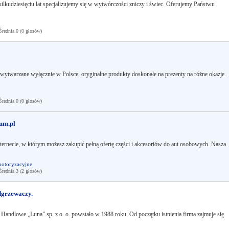
ilkudziesięciu lat specjalizujemy się w wytwórczości zniczy i świec. Oferujemy Państwu
ednia 0 (0 głosów)
wytwarzane wyłącznie w Polsce, oryginalne produkty doskonałe na prezenty na różne okazje.
ednia 0 (0 głosów)
rum.pl
ernecie, w którym możesz zakupić pełną ofertę części i akcesoriów do aut osobowych. Nasza
otoryzacyjne
ednia 3 (2 głosów)
odgrzewaczy.
andlowe „Luna” sp. z o. o. powstało w 1988 roku. Od początku istnienia firma zajmuje się