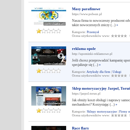
Masy parafinowe
https://www.polwax.pl
Nasza firma to nowoczesny producent odw
także nowoczesnych zniczy (...)
»
Kategorie:
Przemysł
Ocena użytkowników www:
Śr
reklama opole
http://upominki-reklamowe.pl
Jeśli chcesz przeprowadzić kampanię upom
specjalizuje się (...)
»
Kategorie:
Artykuły dla firm
|
Usługi
Ocena użytkowników www:
Śr
Sklep motoryzacyjny Jarpol, Toru
https://jarpol.torun.pl
Jak obniży koszt obsługi i naprawy samoc
mechanikowi? Korzystając (...)
»
Kategorie:
Sklepy motoryzacyjne
|
Firmy m
Ocena użytkowników www:
Śr
Race flary