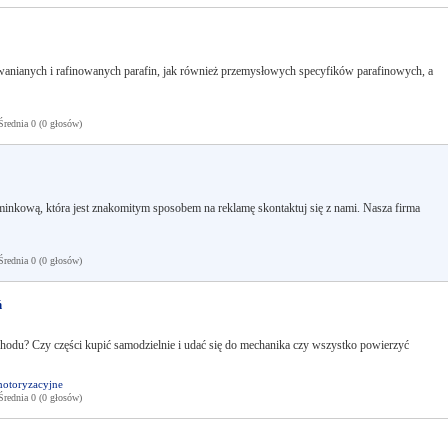
anianych i rafinowanych parafin, jak również przemysłowych specyfików parafinowych, a
ednia 0 (0 głosów)
inkową, która jest znakomitym sposobem na reklamę skontaktuj się z nami. Nasza firma
ednia 0 (0 głosów)
ń
hodu? Czy części kupić samodzielnie i udać się do mechanika czy wszystko powierzyć
otoryzacyjne
ednia 0 (0 głosów)