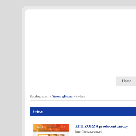
Home
Katalog stron »
Strona główna
» świece
świece
ZPH ZORZA producent zniczy
http://zorza.com.pl