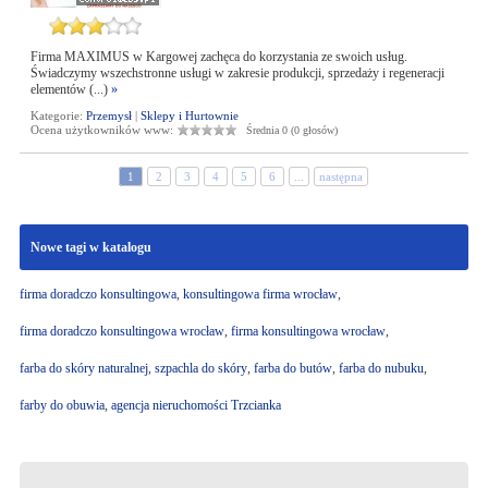
Firma MAXIMUS w Kargowej zachęca do korzystania ze swoich usług.
Świadczymy wszechstronne usługi w zakresie produkcji, sprzedaży i regeneracji
elementów (...)
»
Kategorie:
Przemysł
|
Sklepy i Hurtownie
Ocena użytkowników www:
Średnia 0 (0 głosów)
1
2
3
4
5
6
...
następna
Nowe tagi w katalogu
firma doradczo konsultingowa
,
konsultingowa firma wrocław
,
firma doradczo konsultingowa wrocław
,
firma konsultingowa wrocław
,
farba do skóry naturalnej
,
szpachla do skóry
,
farba do butów
,
farba do nubuku
,
farby do obuwia
,
agencja nieruchomości Trzcianka