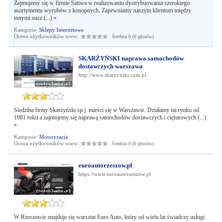
Zajmujemy się w firmie Satiwa w realizowaniu dystrybuowania szerokiego
asortymentu wyrobów z konopnych. Zapewniamy naszym klientom między
innymi susz (...)
»
Kategorie:
Sklepy Internetowe
Ocena użytkowników www:
Średnia 0 (0 głosów)
SKARŻYŃSKI naprawa samochodów
dostawczych warszawa
http://www.skarzynski.com.pl
Siedziba firmy Skarżyński sp.j. mieści się w Warszawie. Działamy na rynku od
1981 roku a zajmujemy się naprawą samochodów dostawczych i ciężarowych (...)
»
Kategorie:
Motoryzacja
Ocena użytkowników www:
Średnia 0 (0 głosów)
euroautorzeszow.pl
https://www.euroautorzeszow.pl
W Rzeszowie znajduje się warsztat Euro Auto, który od wielu lat świadczy usługi