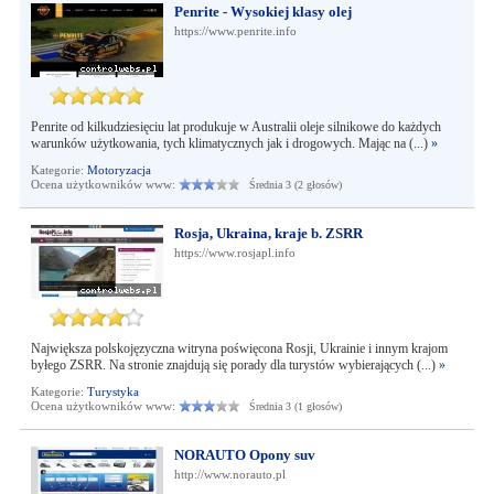
Penrite - Wysokiej klasy olej
https://www.penrite.info
Penrite od kilkudziesięciu lat produkuje w Australii oleje silnikowe do każdych
warunków użytkowania, tych klimatycznych jak i drogowych. Mając na (...)
»
Kategorie:
Motoryzacja
Ocena użytkowników www:
Średnia 3 (2 głosów)
Rosja, Ukraina, kraje b. ZSRR
https://www.rosjapl.info
Największa polskojęzyczna witryna poświęcona Rosji, Ukrainie i innym krajom
byłego ZSRR. Na stronie znajdują się porady dla turystów wybierających (...)
»
Kategorie:
Turystyka
Ocena użytkowników www:
Średnia 3 (1 głosów)
NORAUTO Opony suv
http://www.norauto.pl