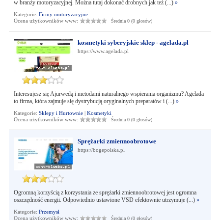
w branży motoryzacyjnej. Można tutaj dokonać drobnych jak też (...)
»
Kategorie:
Firmy motoryzacyjne
Ocena użytkowników www:
Średnia 0 (0 głosów)
kosmetyki syberyjskie sklep - agelada.pl
https://www.agelada.pl
Interesujesz się Ajurwedą i metodami naturalnego wspierania organizmu? Agelada
to firma, która zajmuje się dystrybucją oryginalnych preparatów i (...)
»
Kategorie:
Sklepy i Hurtownie
|
Kosmetyki
Ocena użytkowników www:
Średnia 0 (0 głosów)
Sprężarki zmiennoobrotowe
https://bogepolska.pl
Ogromną korzyścią z korzystania ze sprężarki zmiennoobrotowej jest ogromna
oszczędność energii. Odpowiednio ustawione VSD efektownie utrzymuje (...)
»
Kategorie:
Przemysł
Ocena użytkowników www:
Średnia 0 (0 głosów)