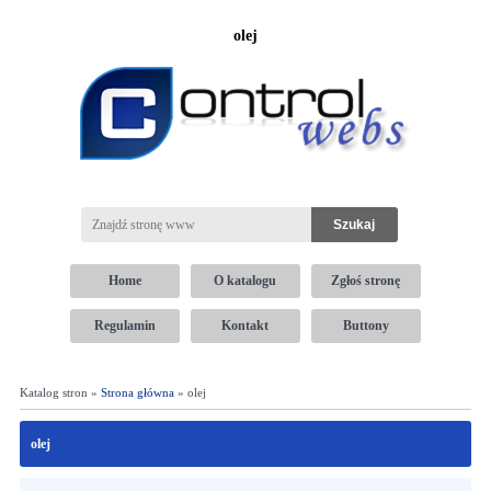
olej
Home
O katalogu
Zgłoś stronę
Regulamin
Kontakt
Buttony
Katalog stron »
Strona główna
» olej
olej