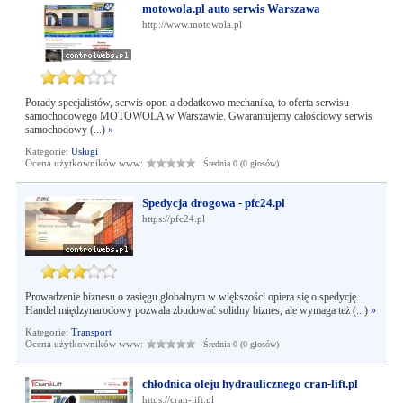
motowola.pl auto serwis Warszawa
http://www.motowola.pl
Porady specjalistów, serwis opon a dodatkowo mechanika, to oferta serwisu
samochodowego MOTOWOLA w Warszawie. Gwarantujemy całościowy serwis
samochodowy (...)
»
Kategorie:
Usługi
Ocena użytkowników www:
Średnia 0 (0 głosów)
Spedycja drogowa - pfc24.pl
https://pfc24.pl
Prowadzenie biznesu o zasięgu globalnym w większości opiera się o spedycję.
Handel międzynarodowy pozwala zbudować solidny biznes, ale wymaga też (...)
»
Kategorie:
Transport
Ocena użytkowników www:
Średnia 0 (0 głosów)
chłodnica oleju hydraulicznego cran-lift.pl
https://cran-lift.pl