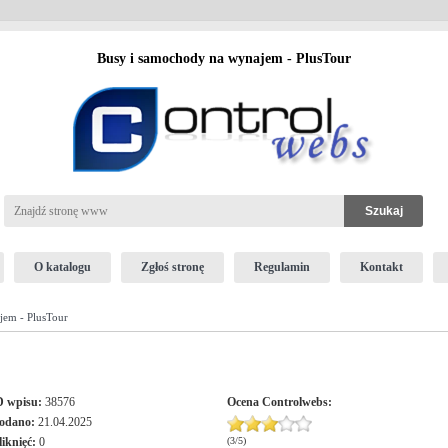
Busy i samochody na wynajem - PlusTour
O katalogu
Zgłoś stronę
Regulamin
Kontakt
jem - PlusTour
D wpisu:
38576
Ocena
Controlwebs
:
odano:
21.04.2025
liknięć:
0
(
3
/
5
)