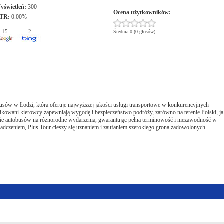
yświetleń:
300
Ocena użytkowników:
TR:
0.00%
15
2
Średnia 0 (0 głosów)
usów w Łodzi, która oferuje najwyższej jakości usługi transportowe w konkurencyjnych
fikowani kierowcy zapewniają wygodę i bezpieczeństwo podróży, zarówno na terenie Polski, j
jmie autobusów na różnorodne wydarzenia, gwarantując pełną terminowość i niezawodność w
adczeniem, Plus Tour cieszy się uznaniem i zaufaniem szerokiego grona zadowolonych