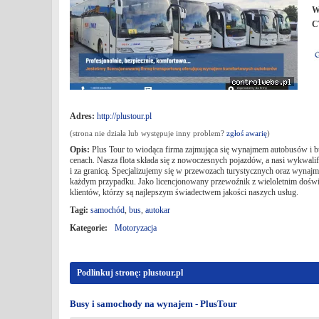
W
C
Adres:
http://plustour.pl
(strona nie działa lub występuje inny problem?
zgłoś awarię
)
Opis:
Plus Tour to wiodąca firma zajmująca się wynajmem autobusów i b
cenach. Nasza flota składa się z nowoczesnych pojazdów, a nasi wykwali
i za granicą. Specjalizujemy się w przewozach turystycznych oraz wyna
każdym przypadku. Jako licencjonowany przewoźnik z wieloletnim doświ
klientów, którzy są najlepszym świadectwem jakości naszych usług.
Tagi:
samochód
,
bus
,
autokar
Kategorie:
Motoryzacja
Podlinkuj stronę: plustour.pl
Busy i samochody na wynajem - PlusTour