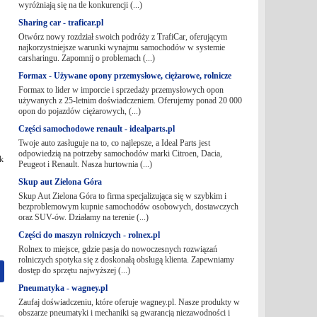
wyróżniają się na tle konkurencji (...)
Sharing car - traficar.pl
Otwórz nowy rozdział swoich podróży z TrafiCar, oferującym
najkorzystniejsze warunki wynajmu samochodów w systemie
carsharingu. Zapomnij o problemach (...)
Formax - Używane opony przemysłowe, ciężarowe, rolnicze
Formax to lider w imporcie i sprzedaży przemysłowych opon
używanych z 25-letnim doświadczeniem. Oferujemy ponad 20 000
opon do pojazdów ciężarowych, (...)
Części samochodowe renault - idealparts.pl
Twoje auto zasługuje na to, co najlepsze, a Ideal Parts jest
odpowiedzią na potrzeby samochodów marki Citroen, Dacia,
ak
Peugeot i Renault. Nasza hurtownia (...)
Skup aut Zielona Góra
Skup Aut Zielona Góra to firma specjalizująca się w szybkim i
bezproblemowym kupnie samochodów osobowych, dostawczych
oraz SUV-ów. Działamy na terenie (...)
Części do maszyn rolniczych - rolnex.pl
Rolnex to miejsce, gdzie pasja do nowoczesnych rozwiązań
rolniczych spotyka się z doskonałą obsługą klienta. Zapewniamy
dostęp do sprzętu najwyższej (...)
Pneumatyka - wagney.pl
Zaufaj doświadczeniu, które oferuje wagney.pl. Nasze produkty w
obszarze pneumatyki i mechaniki są gwarancją niezawodności i