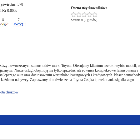
yświetleń:
378
Ocena użytkowników:
TR:
0.00%
8
7
Średnia 0 (0 głosów)
przedaży nowoczesnych samochodów marki Toyota. Oferujemy klientom szeroki wybór modeli, o
cznymi. Nasze usługi obejmują nie tylko sprzedaż, ale również kompleksowe finansowanie i
 najlepszego auta oraz dostosowaniu warunków leasingowych i kredytowych. Nasze samochod
 każdemu nabywcy. Zapraszamy do odwiedzenia Toyota Czajka i przekonania się, dlaczego
yota chorzów