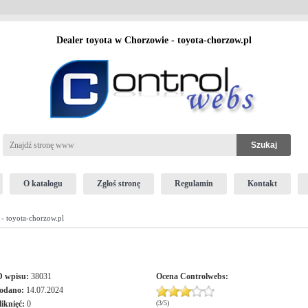
Dealer toyota w Chorzowie - toyota-chorzow.pl
O katalogu
Zgłoś stronę
Regulamin
Kontakt
- toyota-chorzow.pl
D wpisu:
38031
Ocena
Controlwebs
:
odano:
14.07.2024
liknięć:
0
(
3
/
5
)