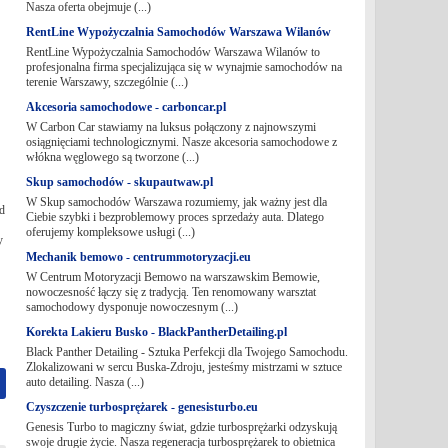
Nasza oferta obejmuje (...)
RentLine Wypożyczalnia Samochodów Warszawa Wilanów
RentLine Wypożyczalnia Samochodów Warszawa Wilanów to
profesjonalna firma specjalizująca się w wynajmie samochodów na
terenie Warszawy, szczególnie (...)
Akcesoria samochodowe - carboncar.pl
W Carbon Car stawiamy na luksus połączony z najnowszymi
osiągnięciami technologicznymi. Nasze akcesoria samochodowe z
włókna węglowego są tworzone (...)
Skup samochodów - skupautwaw.pl
W Skup samochodów Warszawa rozumiemy, jak ważny jest dla
d
Ciebie szybki i bezproblemowy proces sprzedaży auta. Dlatego
oferujemy kompleksowe usługi (...)
y
Mechanik bemowo - centrummotoryzacji.eu
W Centrum Motoryzacji Bemowo na warszawskim Bemowie,
nowoczesność łączy się z tradycją. Ten renomowany warsztat
samochodowy dysponuje nowoczesnym (...)
Korekta Lakieru Busko - BlackPantherDetailing.pl
Black Panther Detailing - Sztuka Perfekcji dla Twojego Samochodu.
Zlokalizowani w sercu Buska-Zdroju, jesteśmy mistrzami w sztuce
auto detailing. Nasza (...)
Czyszczenie turbosprężarek - genesisturbo.eu
Genesis Turbo to magiczny świat, gdzie turbosprężarki odzyskują
swoje drugie życie. Nasza regeneracja turbosprężarek to obietnica