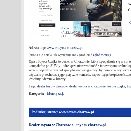
W
C
Adres:
https://www.toyota-chorzow.pl
(strona nie działa lub występuje inny problem?
zgłoś awarię
)
Opis:
Toyota Czajka to dealer w Chorzowie, który specjalizuje się w s
kompaktów po SUV-y, które łączą niezawodność z innowacjami technologi
serwis pojazdów. Zespół specjalistów jest gotowy, by pomóc w wyborze
używane przechodzą rygorystyczne kontrole, zapewniając bezpieczeństwo
jesteśmy liderem w branży.
Tagi:
dealer toyoty chorzów
,
dealer toyota w chorzowie
,
toyota czajka
,
to
Kategorie:
Motoryzacja
Podlinkuj stronę: www.toyota-chorzow.pl
Dealer toyota w Chorzowie - toyota-chorzow.pl