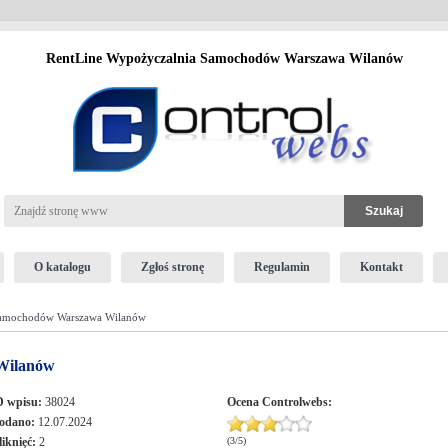
RentLine Wypożyczalnia Samochodów Warszawa Wilanów
O katalogu
Zgłoś stronę
Regulamin
Kontakt
Samochodów Warszawa Wilanów
Wilanów
D wpisu:
38024
Ocena
Controlwebs
:
odano:
12.07.2024
liknięć:
2
(
3
/
5
)