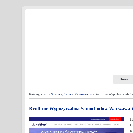
Home
Katalog stron »
Strona główna
»
Motoryzacja
» RentLine Wypożyczalnia 
RentLine Wypożyczalnia Samochodów Warszawa 
I
D
K