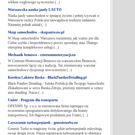
włókna węglowego są tworzone (...)
Warszawska nauka jazdy LAUTO
Nauka jazdy samochodem w tętniącej życiem i pełnej wyzwań w
Warszawie stolicy Polski jest niewątpliwie trudnym zadaniem.
Niemniej jednak udział (...)
Skup samochodów - skupautwaw.pl
W Skup samochodów Warszawa rozumiemy, jak ważny jest dla
Ciebie szybki i bezproblemowy proces sprzedaży auta. Dlatego
oferujemy kompleksowe usługi (...)
Mechanik bemowo - centrummotoryzacji.eu
W Centrum Motoryzacji Bemowo na warszawskim Bemowie,
w
nowoczesność łączy się z tradycją. Ten renomowany warsztat
samochodowy dysponuje nowoczesnym (...)
Korekta Lakieru Busko - BlackPantherDetailing.pl
Black Panther Detailing - Sztuka Perfekcji dla Twojego Samochodu.
.
Zlokalizowani w sercu Buska-Zdroju, jesteśmy mistrzami w sztuce
auto detailing. Nasza (...)
Uniter - Program dla transportu
OPENMS Sp. z o.o. to renomowana firma zajmująca się
tworzeniem oprogramowania dedykowanego dla branży
transportowej. Ich flagowym produktem jest Uniter, (...)
Czyszczenie turbosprężarek - genesisturbo.eu
Genesis Turbo to magiczny świat, gdzie turbosprężarki odzyskują
swoje drugie życie. Nasza regeneracja turbosprężarek to obietnica