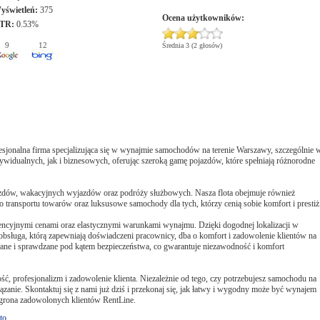
yświetleń:
375
Ocena użytkowników:
TR:
0.53%
9
12
Średnia 3 (2 głosów)
nalna firma specjalizująca się w wynajmie samochodów na terenie Warszawy, szczególnie 
ywidualnych, jak i biznesowych, oferując szeroką gamę pojazdów, które spełniają różnorodne
zdów, wakacyjnych wyjazdów oraz podróży służbowych. Nasza flota obejmuje również
ransportu towarów oraz luksusowe samochody dla tych, którzy cenią sobie komfort i prestiż
ncyjnymi cenami oraz elastycznymi warunkami wynajmu. Dzięki dogodnej lokalizacji w
obsługa, którą zapewniają doświadczeni pracownicy, dba o komfort i zadowolenie klientów na
ane i sprawdzane pod kątem bezpieczeństwa, co gwarantuje niezawodność i komfort
profesjonalizm i zadowolenie klienta. Niezależnie od tego, czy potrzebujesz samochodu na
zanie. Skontaktuj się z nami już dziś i przekonaj się, jak łatwy i wygodny może być wynajem
 grona zadowolonych klientów RentLine.
to