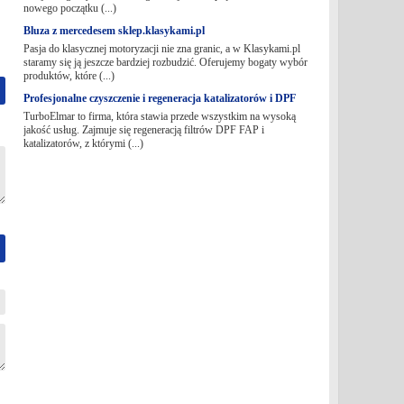
nowego początku (...)
Bluza z mercedesem sklep.klasykami.pl
Pasja do klasycznej motoryzacji nie zna granic, a w Klasykami.pl
staramy się ją jeszcze bardziej rozbudzić. Oferujemy bogaty wybór
produktów, które (...)
Profesjonalne czyszczenie i regeneracja katalizatorów i DPF
TurboElmar to firma, która stawia przede wszystkim na wysoką
jakość usług. Zajmuje się regeneracją filtrów DPF FAP i
katalizatorów, z którymi (...)