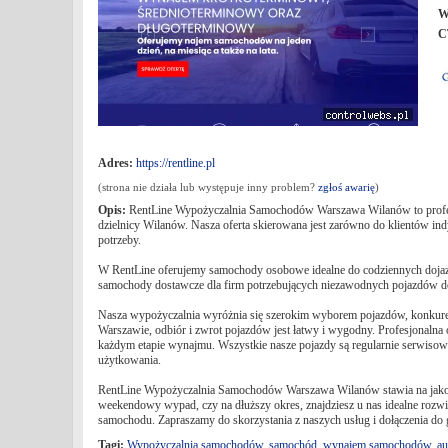
W
C
Adres:
https://rentline.pl
(strona nie działa lub występuje inny problem?
zgłoś awarię
)
Opis:
RentLine Wypożyczalnia Samochodów Warszawa Wilanów to profesjo
dzielnicy Wilanów. Nasza oferta skierowana jest zarówno do klientów ind
potrzeby.
W RentLine oferujemy samochody osobowe idealne do codziennych doja
samochody dostawcze dla firm potrzebujących niezawodnych pojazdów do t
Nasza wypożyczalnia wyróżnia się szerokim wyborem pojazdów, konkure
Warszawie, odbiór i zwrot pojazdów jest łatwy i wygodny. Profesjonalna 
każdym etapie wynajmu. Wszystkie nasze pojazdy są regularnie serwisow
użytkowania.
RentLine Wypożyczalnia Samochodów Warszawa Wilanów stawia na jakość, 
weekendowy wypad, czy na dłuższy okres, znajdziesz u nas idealne rozwią
samochodu. Zapraszamy do skorzystania z naszych usług i dołączenia do
Tagi:
Wypożyczalnia samochodów
,
samochód
,
wynajem samochodów
,
au