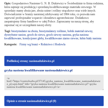
Opis:
Gospodarstwo Nasienne G. N. B. Dukiewicz w Świebodzinie to firma rodzinna,
która zajmuje się produkcją i sprzedażą kwalifikowanego materiału siewnego. W
sprzedaży mamy zboża jare, zboża ozime i rośliny strączkowe oraz wiele innych.
Doświadczenie w branży nasiennej zdobywamy od 1984 roku, co pozwala nam
zapewnić profesjonalne wsparcie i doradztwo agrotechniczne. Dodatkowo
zaopatrujemy firmy handlowe w całej Polsce. Zapraszamy na naszą stronę, aby
zapoznać się ze szczegółami naszej oferty.
Tagi:
biostymulator na zboża
,
biostymulatory roślinne
,
bobik materiał siewny
,
dystrybutor nasion
,
groch do siewu
,
groch siewny nasiona
,
gryka nasiona
kwalifikowane
,
kondycjoner gleby
,
kwalifikowane ziarno siewne
,
łubin biały nasiona
Kategorie:
Firmy wg branż
»
Rolnictwo i Hodowla
Podlinkuj stronę: nasionadukiewicz.pl
gryka nasiona kwalifikowane nasionadukiewicz.pl
Opinie o stronie nasionadukiewicz.pl (
0
)