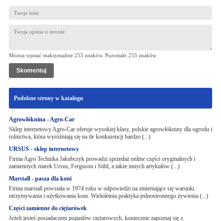
Można wpisać maksymalnie 255 znaków. Pozostało
255
znaków.
Podobne strony w katalogu
Agrowłóknina - Agro-Car
Sklep internetowy Agro-Car oferuje wysokiej klasy, polskie agrowłókniny dla ogrodu i
rolnictwa, która wyróżniają się na tle konkurencji bardzo (...)
URSUS - sklep internetowy
Firma Agro Technika Jakubczyk prowadzi sprzedaż online części oryginalnych i
zamiennych marek Ursus, Ferguson i Stihl, a także innych artykułów (...)
Marstall - pasza dla koni
Firma marstall powstała w 1974 roku w odpowiedzi na zmieniające się warunki
utrzymywania i użytkowania koni. Wieloletnia praktyka jednostronnego żywienia (...)
Części zamienne do ciężarówek
Jeżeli jesteś posiadaczem pojazdów ciężarowych, koniecznie zapoznaj się z