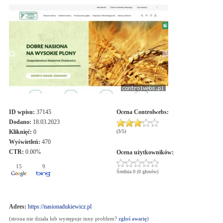
ID wpisu:
37145
Ocena
Controlwebs
:
Dodano:
18.03.2023
Kliknięć:
0
(
3
/
5
)
Wyświetleń:
470
CTR:
0.00%
Ocena użytkowników:
15
9
Średnia 0 (0 głosów)
Adres:
https://nasionadukiewicz.pl
(strona nie działa lub występuje inny problem?
zgłoś awarię
)