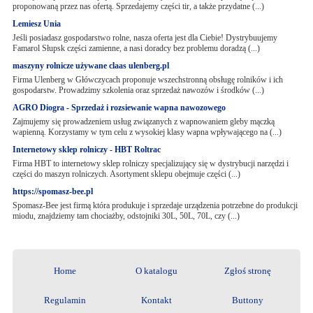
proponowaną przez nas ofertą. Sprzedajemy części tir, a także przydatne (...)
Lemiesz Unia
Jeśli posiadasz gospodarstwo rolne, nasza oferta jest dla Ciebie! Dystrybuujemy
Famarol Słupsk części zamienne, a nasi doradcy bez problemu doradzą (...)
maszyny rolnicze używane claas ulenberg.pl
Firma Ulenberg w Główczycach proponuje wszechstronną obsługę rolników i ich
gospodarstw. Prowadzimy szkolenia oraz sprzedaż nawozów i środków (...)
AGRO Diogra - Sprzedaż i rozsiewanie wapna nawozowego
Zajmujemy się prowadzeniem usług związanych z wapnowaniem gleby mączką
wapienną. Korzystamy w tym celu z wysokiej klasy wapna wpływającego na (...)
Internetowy sklep rolniczy - HBT Roltrac
Firma HBT to internetowy sklep rolniczy specjalizujący się w dystrybucji narzędzi i
części do maszyn rolniczych. Asortyment sklepu obejmuje części (...)
https://spomasz-bee.pl
Spomasz-Bee jest firmą która produkuje i sprzedaje urządzenia potrzebne do produkcji
miodu, znajdziemy tam chociażby, odstojniki 30L, 50L, 70L, czy (...)
Home
O katalogu
Zgłoś stronę
Regulamin
Kontakt
Buttony