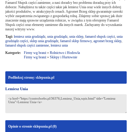
Famarol Słupsk części zamienne, a nasi doradcy bez problemu doradzą przy ich
doborze. Nabędziesz tu także części takie jak lemiesz Unia oraz wiele innych dobrej
jakości produktów, w atrakcyjnych cenach. Agromet Brzeg sklep gwarantuje szeroki
wybór zaopatrzenia związanego z gospodarką rolną. Zdajemy sobie sprawę jak duże
znaczenie mają sprawne urządzenia rolnicze, w związku z tym oferujemy Famarol
Słupsk części oraz elementy zamienne dla innych marek. Zachęcamy do wyszukania
naszej witryny www.
Tagi:
lemiesz unia grudziądz
,
unia grudziądz
,
unia sklep
,
famarol słupsk części
,
unia
grudziądz części
,
sklep unia grudziądz
,
famarol sklep firmowy
,
agromet brzeg sklep
,
famarol słupsk części zamienne
,
lemiesz unia
Kategorie:
Firmy wg branż
»
Rolnictwo i Hodowla
Firmy wg branż
»
Sklepy i Hurtownie
Podlinkuj stronę: sklepunia.pl
Lemiesz Unia
Opinie o stronie sklepunia.pl (
0
)