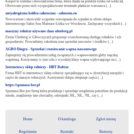
Kaspol to rzetelna i doświadczona firma, która działa na polskim rynku od wielu lat,
Oferowane przez nich wyspecjalizowane terminale płatnicze warszawa (...)
antyalergiczna kołdra całoroczna - salonsnu.eu
Nowoczesne i niezwykle wygodne rozwiązania do sypialni to oferta sklepu
internetowego Salon Snu Materace Łóżka we Wrocławiu. Zachęcamy wszystkich (...)
maszyny rolnicze używane claas ulenberg.pl
Firma Ulenberg w Główczycach proponuje wszechstronną obsługę rolników i ich
gospodarstw. Prowadzimy szkolenia oraz sprzedaż nawozów i środków (...)
AGRO Diogra - Sprzedaż i rozsiewanie wapna nawozowego
Zajmujemy się prowadzeniem usług związanych z wapnowaniem gleby mączką
wapienną. Korzystamy w tym celu z wysokiej klasy wapna wpływającego na (...)
Internetowy sklep rolniczy - HBT Roltrac
Firma HBT to internetowy sklep rolniczy specjalizujący się w dystrybucji narzędzi i
części do maszyn rolniczych. Asortyment sklepu obejmuje części (...)
https://spomasz-bee.pl
Spomasz-Bee jest firmą która produkuje i sprzedaje urządzenia potrzebne do produkcji
miodu, znajdziemy tam chociażby, odstojniki 30L, 50L, 70L, czy (...)
Home
O katalogu
Zgłoś stronę
Regulamin
Kontakt
Buttony