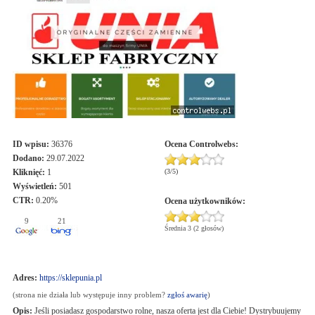
ID wpisu:
36376
Ocena
Controlwebs
:
Dodano:
29.07.2022
Kliknięć:
1
(
3
/
5
)
Wyświetleń:
501
CTR:
0.20%
Ocena użytkowników:
9
21
Średnia 3 (2 głosów)
Adres:
https://sklepunia.pl
(strona nie działa lub występuje inny problem?
zgłoś awarię
)
Opis:
Jeśli posiadasz gospodarstwo rolne, nasza oferta jest dla Ciebie! Dystrybuujemy