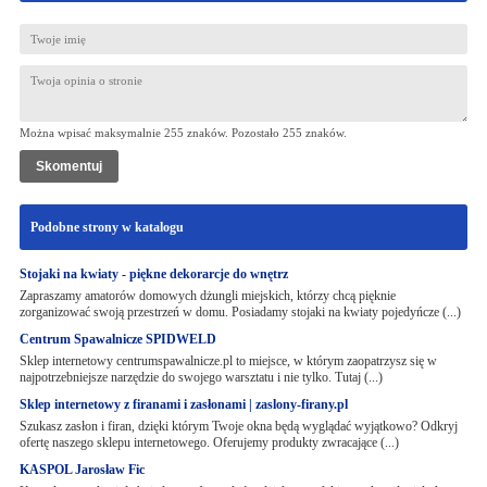
Można wpisać maksymalnie 255 znaków. Pozostało
255
znaków.
Podobne strony w katalogu
Stojaki na kwiaty - piękne dekorarcje do wnętrz
Zapraszamy amatorów domowych dżungli miejskich, którzy chcą pięknie
zorganizować swoją przestrzeń w domu. Posiadamy stojaki na kwiaty pojedyńcze (...)
Centrum Spawalnicze SPIDWELD
Sklep internetowy centrumspawalnicze.pl to miejsce, w którym zaopatrzysz się w
najpotrzebniejsze narzędzie do swojego warsztatu i nie tylko. Tutaj (...)
Sklep internetowy z firanami i zasłonami | zaslony-firany.pl
Szukasz zasłon i firan, dzięki którym Twoje okna będą wyglądać wyjątkowo? Odkryj
ofertę naszego sklepu internetowego. Oferujemy produkty zwracające (...)
KASPOL Jarosław Fic