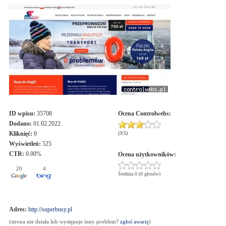
ID wpisu:
35708
Ocena
Controlwebs
:
Dodano:
01.02.2022
Kliknięć:
0
(
3
/
5
)
Wyświetleń:
525
CTR:
0.00%
Ocena użytkowników:
20
4
Średnia 0 (0 głosów)
Adres:
http://superbusy.pl
(strona nie działa lub występuje inny problem?
zgłoś awarię
)