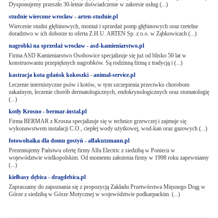
Dysponujemy przeszło 30-letnie doświadczenie w zakresie usług (...)
studnie wiercone wrocław - arten-studnie.pl
Wiercenie studni głębinowych, montaż i sprzedaż pomp głębinowych oraz rzetelne
doradztwo w ich doborze to oferta Z.H.U. ARTEN Sp. z o.o. w Ząbkowicach (...)
nagrobki na sprzedaż wrocław - asd-kamieniarstwo.pl
Firma ASD Kamieniarstwo Osobowice specjalizuje się już od blisko 50 lat w
konstruowaniu przepięknych nagrobków. Są rodzinną firmą z tradycją i (...)
kastracja kota gdańsk kokoszki - animal-service.pl
Leczenie internistyczne psów i kotów, w tym szczepienia przeciwko chorobom
zakaźnym, leczenie chorób dermatologicznych, endokrynologicznych oraz stomatologię
(...)
kotły Krosno - bermar-instal.pl
Firma BERMAR z Krosna specjalizuje się w technice grzewczej i zajmuje się
wykonawstwem instalacji C.O., ciepłej wody użytkowej, wod-kan oraz gazowych (...)
fotowoltaika dla domu gostyń - alfakutzmann.pl
Prezentujemy Państwu ofertę firmy Alfa Electric z siedzibą w Poniecu w
województwie wielkopolskim. Od momentu założenia firmy w 1998 roku zapewniamy
(...)
kiełbasy dębica - dragdebica.pl
Zapraszamy do zapoznania się z propozycją Zakładu Przetwórstwa Mięsnego Drąg w
Górze z siedzibą w Górze Motycznej w województwie podkarpackim. (...)