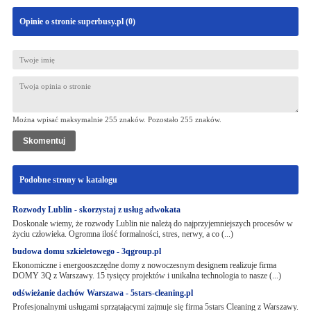
Opinie o stronie superbusy.pl (
0
)
Można wpisać maksymalnie 255 znaków. Pozostało
255
znaków.
Podobne strony w katalogu
Rozwody Lublin - skorzystaj z usług adwokata
Doskonale wiemy, że rozwody Lublin nie należą do najprzyjemniejszych procesów w
życiu człowieka. Ogromna ilość formalności, stres, nerwy, a co (...)
budowa domu szkieletowego - 3qgroup.pl
Ekonomiczne i energooszczędne domy z nowoczesnym designem realizuje firma
DOMY 3Q z Warszawy. 15 tysięcy projektów i unikalna technologia to nasze (...)
odświeżanie dachów Warszawa - 5stars-cleaning.pl
Profesjonalnymi usługami sprzątającymi zajmuje się firma 5stars Cleaning z Warszawy.