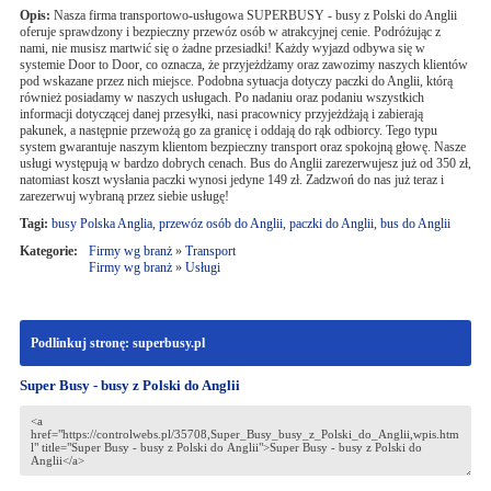
Opis:
Nasza firma transportowo-usługowa SUPERBUSY - busy z Polski do Anglii
oferuje sprawdzony i bezpieczny przewóz osób w atrakcyjnej cenie. Podróżując z
nami, nie musisz martwić się o żadne przesiadki! Każdy wyjazd odbywa się w
systemie Door to Door, co oznacza, że przyjeżdżamy oraz zawozimy naszych klientów
pod wskazane przez nich miejsce. Podobna sytuacja dotyczy paczki do Anglii, którą
również posiadamy w naszych usługach. Po nadaniu oraz podaniu wszystkich
informacji dotyczącej danej przesyłki, nasi pracownicy przyjeżdżają i zabierają
pakunek, a następnie przewożą go za granicę i oddają do rąk odbiorcy. Tego typu
system gwarantuje naszym klientom bezpieczny transport oraz spokojną głowę. Nasze
usługi występują w bardzo dobrych cenach. Bus do Anglii zarezerwujesz już od 350 zł,
natomiast koszt wysłania paczki wynosi jedyne 149 zł. Zadzwoń do nas już teraz i
zarezerwuj wybraną przez siebie usługę!
Tagi:
busy Polska Anglia
,
przewóz osób do Anglii
,
paczki do Anglii
,
bus do Anglii
Kategorie:
Firmy wg branż
»
Transport
Firmy wg branż
»
Usługi
Podlinkuj stronę: superbusy.pl
Super Busy - busy z Polski do Anglii