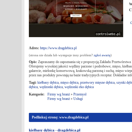
W
C
Adres:
https://www.dragdebica.pl
(strona nie działa lub występuje inny problem?
zgłoś awarię
)
Opis:
Zapraszamy do zapoznania się z propozycją Zakładu Przetwórstw
Oferujemy wysokiej jakości wędliny parzone i podrobowe, mięso, kiełbas
galarecie, mielonkę konserwową, krakowską parzoną i suchą, mięso wie
przez nas produkty powstają na bazie tradycyjnych receptur. Dokładne info
Tagi:
kiełbasy dębica
,
mięso dębica
,
przetwory mięsne dębica
,
szynki dęb
dębica
,
wędzonki dębica
,
wędzonki eko dębica
Kategorie:
Firmy wg branż
»
Przemysł
Firmy wg branż
»
Usługi
Podlinkuj stronę: www.dragdebica.pl
kiełbasy dębica - dragdebica.pl