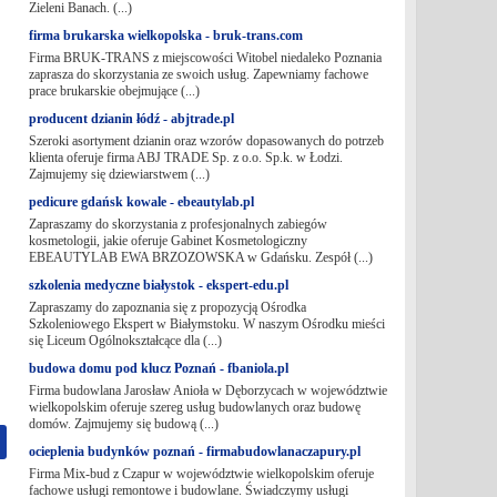
Zieleni Banach. (...)
firma brukarska wielkopolska - bruk-trans.com
Firma BRUK-TRANS z miejscowości Witobel niedaleko Poznania
zaprasza do skorzystania ze swoich usług. Zapewniamy fachowe
prace brukarskie obejmujące (...)
producent dzianin łódź - abjtrade.pl
Szeroki asortyment dzianin oraz wzorów dopasowanych do potrzeb
klienta oferuje firma ABJ TRADE Sp. z o.o. Sp.k. w Łodzi.
Zajmujemy się dziewiarstwem (...)
pedicure gdańsk kowale - ebeautylab.pl
Zapraszamy do skorzystania z profesjonalnych zabiegów
kosmetologii, jakie oferuje Gabinet Kosmetologiczny
EBEAUTYLAB EWA BRZOZOWSKA w Gdańsku. Zespół (...)
szkolenia medyczne białystok - ekspert-edu.pl
Zapraszamy do zapoznania się z propozycją Ośrodka
Szkoleniowego Ekspert w Białymstoku. W naszym Ośrodku mieści
się Liceum Ogólnokształcące dla (...)
budowa domu pod klucz Poznań - fbaniola.pl
Firma budowlana Jarosław Anioła w Dęborzycach w województwie
wielkopolskim oferuje szereg usług budowlanych oraz budowę
domów. Zajmujemy się budową (...)
ocieplenia budynków poznań - firmabudowlanaczapury.pl
Firma Mix-bud z Czapur w województwie wielkopolskim oferuje
fachowe usługi remontowe i budowlane. Świadczymy usługi