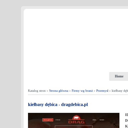
Home
Katalog stron »
Strona główna
»
Firmy wg branż
»
Przemysł
» kiełbasy dęb
kiełbasy dębica - dragdebica.pl
I
D
K