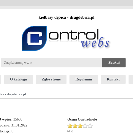
kiełbasy dębica - dragdebica.pl
O katalogu
Zgłoś stronę
Regulamin
Kontakt
ica - dragdebica.pl
D wpisu:
35688
Ocena
Controlwebs
:
odano:
31.01.2022
liknięć:
0
(
3
/
5
)