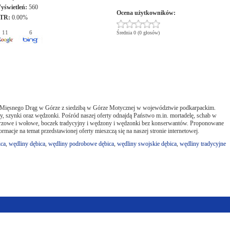
yświetleń:
560
Ocena użytkowników:
TR:
0.00%
11
6
Średnia 0 (0 głosów)
a Mięsnego Drąg w Górze z siedzibą w Górze Motycznej w województwie podkarpackim.
y, szynki oraz wędzonki. Pośród naszej oferty odnajdą Państwo m.in. mortadelę, schab w
przowe i wołowe, boczek tradycyjny i wędzony i wędzonki bez konserwantów. Proponowane
rmacje na temat przedstawionej oferty mieszczą się na naszej stronie internetowej.
ica
,
wędliny dębica
,
wędliny podrobowe dębica
,
wędliny swojskie dębica
,
wędliny tradycyjne