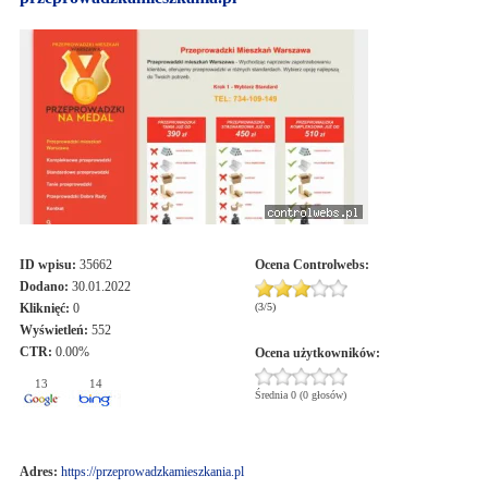
ID wpisu:
35662
Ocena
Controlwebs
:
Dodano:
30.01.2022
Kliknięć:
0
(
3
/
5
)
Wyświetleń:
552
CTR:
0.00%
Ocena użytkowników:
13
14
Średnia 0 (0 głosów)
Adres:
https://przeprowadzkamieszkania.pl