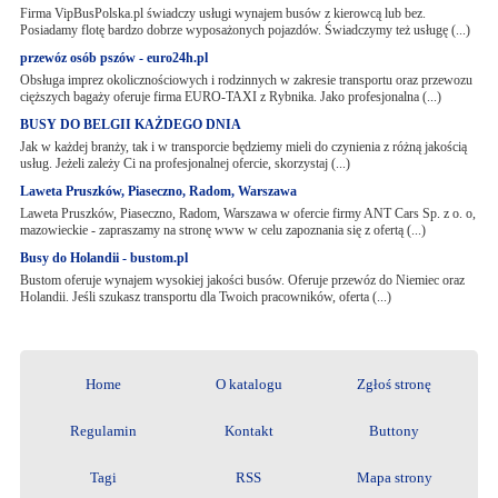
Firma VipBusPolska.pl świadczy usługi wynajem busów z kierowcą lub bez.
Posiadamy flotę bardzo dobrze wyposażonych pojazdów. Świadczymy też usługę (...)
przewóz osób pszów - euro24h.pl
Obsługa imprez okolicznościowych i rodzinnych w zakresie transportu oraz przewozu
cięższych bagaży oferuje firma EURO-TAXI z Rybnika. Jako profesjonalna (...)
BUSY DO BELGII KAŻDEGO DNIA
Jak w każdej branży, tak i w transporcie będziemy mieli do czynienia z różną jakością
usług. Jeżeli zależy Ci na profesjonalnej ofercie, skorzystaj (...)
Laweta Pruszków, Piaseczno, Radom, Warszawa
Laweta Pruszków, Piaseczno, Radom, Warszawa w ofercie firmy ANT Cars Sp. z o. o,
mazowieckie - zapraszamy na stronę www w celu zapoznania się z ofertą (...)
Busy do Holandii - bustom.pl
Bustom oferuje wynajem wysokiej jakości busów. Oferuje przewóz do Niemiec oraz
Holandii. Jeśli szukasz transportu dla Twoich pracowników, oferta (...)
Home
O katalogu
Zgłoś stronę
Regulamin
Kontakt
Buttony
Tagi
RSS
Mapa strony