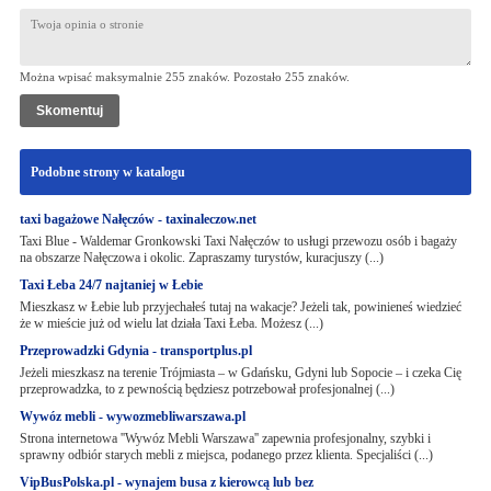
Można wpisać maksymalnie 255 znaków. Pozostało
255
znaków.
Podobne strony w katalogu
taxi bagażowe Nałęczów - taxinaleczow.net
Taxi Blue - Waldemar Gronkowski Taxi Nałęczów to usługi przewozu osób i bagaży
na obszarze Nałęczowa i okolic. Zapraszamy turystów, kuracjuszy (...)
Taxi Łeba 24/7 najtaniej w Łebie
Mieszkasz w Łebie lub przyjechałeś tutaj na wakacje? Jeżeli tak, powinieneś wiedzieć
że w mieście już od wielu lat działa Taxi Łeba. Możesz (...)
Przeprowadzki Gdynia - transportplus.pl
Jeżeli mieszkasz na terenie Trójmiasta – w Gdańsku, Gdyni lub Sopocie – i czeka Cię
przeprowadzka, to z pewnością będziesz potrzebował profesjonalnej (...)
Wywóz mebli - wywozmebliwarszawa.pl
Strona internetowa ''Wywóz Mebli Warszawa'' zapewnia profesjonalny, szybki i
sprawny odbiór starych mebli z miejsca, podanego przez klienta. Specjaliści (...)
VipBusPolska.pl - wynajem busa z kierowcą lub bez