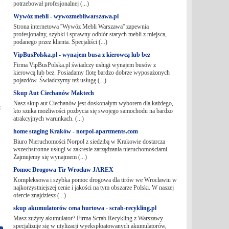
potrzebował profesjonalnej (...)
Wywóz mebli - wywozmebliwarszawa.pl
Strona internetowa ''Wywóz Mebli Warszawa'' zapewnia
profesjonalny, szybki i sprawny odbiór starych mebli z miejsca,
podanego przez klienta. Specjaliści (...)
VipBusPolska.pl - wynajem busa z kierowcą lub bez
Firma VipBusPolska.pl świadczy usługi wynajem busów z
kierowcą lub bez. Posiadamy flotę bardzo dobrze wyposażonych
pojazdów. Świadczymy też usługę (...)
Skup Aut Ciechanów Maktech
Nasz skup aut Ciechanów jest doskonałym wyborem dla każdego,
z
kto szuka możliwości pozbycia się swojego samochodu na bardzo
atrakcyjnych warunkach. (...)
home staging Kraków - norpol-apartments.com
Biuro Nieruchomości Norpol z siedzibą w Krakowie dostarcza
wszechstronne usługi w zakresie zarządzania nieruchomościami.
Zajmujemy się wynajmem (...)
Pomoc Drogowa Tir Wrocław JAREX
Kompleksowa i szybka pomoc drogowa dla tirów we Wrocławiu w
najkorzystniejszej cenie i jakości na tym obszarze Polski. W naszej
ofercie znajdziesz (...)
skup akumulatorów cena hurtowa - scrab-recykling.pl
Masz zużyty akumulator? Firma Scrab Recykling z Warszawy
specjalizuje się w utylizacji wyeksploatowanych akumulatorów,