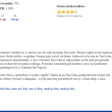
yświetleń:
755
Ocena użytkowników:
TR:
1.59%
25
38
Średnia 4.33 (12 głosów)
winieneś wiedzieć że w mieście już od wielu lat działa Taxi Łeba. Możesz sądzić że nie będzies
dziesz chciał szybko, wygodnie i bezpiecznie wrócić do domu. Zadzwoń wówczas po Taxi Łeba,
ażonymi samochodami, w tym 2 busami! Taxi Łeba to odpowiedni wybór jeśli przyjechałeś
sta, na wydmy lub do parku wodnego. Pozostaw samochód pod hotelem i ciesz się komfortem
u parkingowych w Gdańsku lub Sopocie.
steś chory, a potrzebne ci są leki z apteki? Zadzwoń po Taxi Łeba, podaj nam kod recepty lub
o robimy również z zakupami – wyślij nam listę potrzebnych rzeczy, wskaż sklep, a nasz
bolt leba
,
tanie taxi leba
,
taxi w łebie
,
atrakcje łeba
,
atrakcje leba