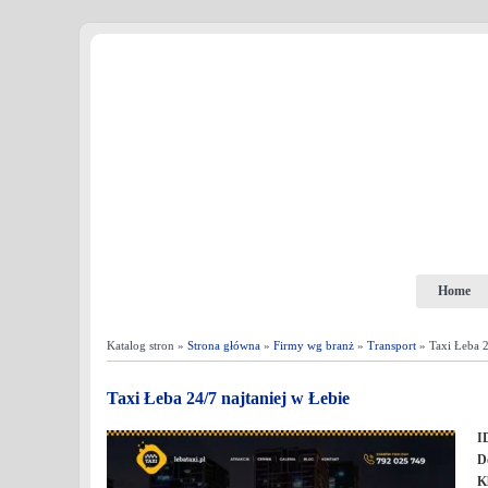
Home
Katalog stron »
Strona główna
»
Firmy wg branż
»
Transport
» Taxi Łeba 2
Taxi Łeba 24/7 najtaniej w Łebie
I
D
K