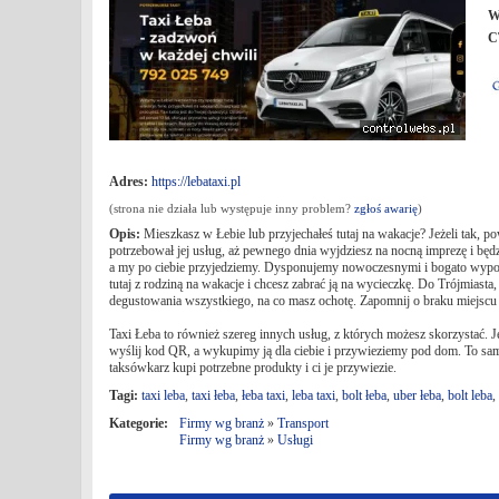
W
C
Adres:
https://lebataxi.pl
(strona nie działa lub występuje inny problem?
zgłoś awarię
)
Opis:
Mieszkasz w Łebie lub przyjechałeś tutaj na wakacje? Jeżeli tak, po
potrzebował jej usług, aż pewnego dnia wyjdziesz na nocną imprezę i bę
a my po ciebie przyjedziemy. Dysponujemy nowoczesnymi i bogato wypos
tutaj z rodziną na wakacje i chcesz zabrać ją na wycieczkę. Do Trójmia
degustowania wszystkiego, na co masz ochotę. Zapomnij o braku miejsc
Taxi Łeba to również szereg innych usług, z których możesz skorzystać. Je
wyślij kod QR, a wykupimy ją dla ciebie i przywieziemy pod dom. To sam
taksówkarz kupi potrzebne produkty i ci je przywiezie.
Tagi:
taxi leba
,
taxi łeba
,
łeba taxi
,
leba taxi
,
bolt łeba
,
uber łeba
,
bolt leba
,
Kategorie:
Firmy wg branż
»
Transport
Firmy wg branż
»
Usługi