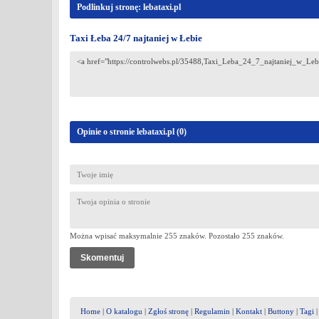
Podlinkuj stronę: lebataxi.pl
Taxi Łeba 24/7 najtaniej w Łebie
Opinie o stronie lebataxi.pl (
0
)
Można wpisać maksymalnie 255 znaków. Pozostało
255
znaków.
Home
|
O katalogu
|
Zgłoś stronę
|
Regulamin
|
Kontakt
|
Buttony
|
Tagi