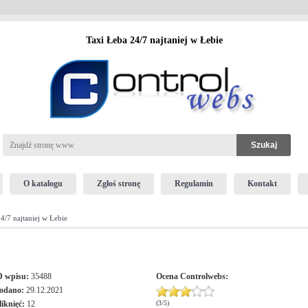
Taxi Łeba 24/7 najtaniej w Łebie
O katalogu
Zgłoś stronę
Regulamin
Kontakt
4/7 najtaniej w Łebie
D wpisu:
35488
Ocena
Controlwebs
:
odano:
29.12.2021
liknięć:
12
(
3
/
5
)