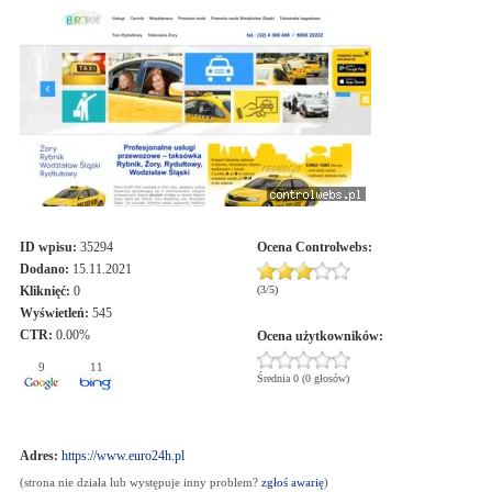
ID wpisu:
35294
Ocena
Controlwebs
:
Dodano:
15.11.2021
Kliknięć:
0
(
3
/
5
)
Wyświetleń:
545
CTR:
0.00%
Ocena użytkowników:
9
11
Średnia 0 (0 głosów)
Adres:
https://www.euro24h.pl
(strona nie działa lub występuje inny problem?
zgłoś awarię
)