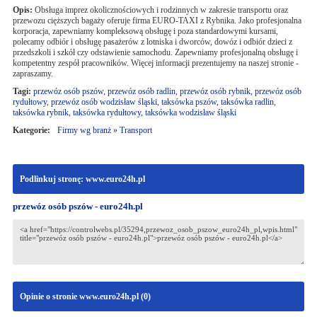
Opis:
Obsługa imprez okolicznościowych i rodzinnych w zakresie transportu oraz
przewozu cięższych bagaży oferuje firma EURO-TAXI z Rybnika. Jako profesjonalna
korporacja, zapewniamy kompleksową obsługę i poza standardowymi kursami,
polecamy odbiór i obsługę pasażerów z lotniska i dworców, dowóz i odbiór dzieci z
przedszkoli i szkół czy odstawienie samochodu. Zapewniamy profesjonalną obsługę i
kompetentny zespół pracowników. Więcej informacji prezentujemy na naszej stronie -
zapraszamy.
Tagi:
przewóz osób pszów
,
przewóz osób radlin
,
przewóz osób rybnik
,
przewóz osób
rydułtowy
,
przewóz osób wodzisław śląski
,
taksówka pszów
,
taksówka radlin
,
taksówka rybnik
,
taksówka rydułtowy
,
taksówka wodzisław śląski
Kategorie:
Firmy wg branż
»
Transport
Podlinkuj stronę: www.euro24h.pl
przewóz osób pszów - euro24h.pl
Opinie o stronie www.euro24h.pl (
0
)