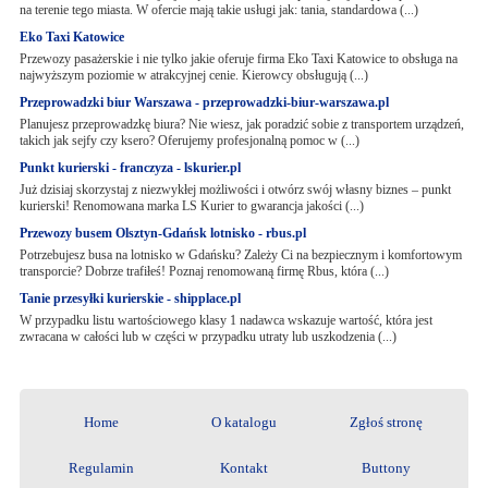
na terenie tego miasta. W ofercie mają takie usługi jak: tania, standardowa (...)
Eko Taxi Katowice
Przewozy pasażerskie i nie tylko jakie oferuje firma Eko Taxi Katowice to obsługa na
najwyższym poziomie w atrakcyjnej cenie. Kierowcy obsługują (...)
Przeprowadzki biur Warszawa - przeprowadzki-biur-warszawa.pl
Planujesz przeprowadzkę biura? Nie wiesz, jak poradzić sobie z transportem urządzeń,
takich jak sejfy czy ksero? Oferujemy profesjonalną pomoc w (...)
Punkt kurierski - franczyza - lskurier.pl
Już dzisiaj skorzystaj z niezwykłej możliwości i otwórz swój własny biznes – punkt
kurierski! Renomowana marka LS Kurier to gwarancja jakości (...)
Przewozy busem Olsztyn-Gdańsk lotnisko - rbus.pl
Potrzebujesz busa na lotnisko w Gdańsku? Zależy Ci na bezpiecznym i komfortowym
transporcie? Dobrze trafiłeś! Poznaj renomowaną firmę Rbus, która (...)
Tanie przesyłki kurierskie - shipplace.pl
W przypadku listu wartościowego klasy 1 nadawca wskazuje wartość, która jest
zwracana w całości lub w części w przypadku utraty lub uszkodzenia (...)
Home
O katalogu
Zgłoś stronę
Regulamin
Kontakt
Buttony