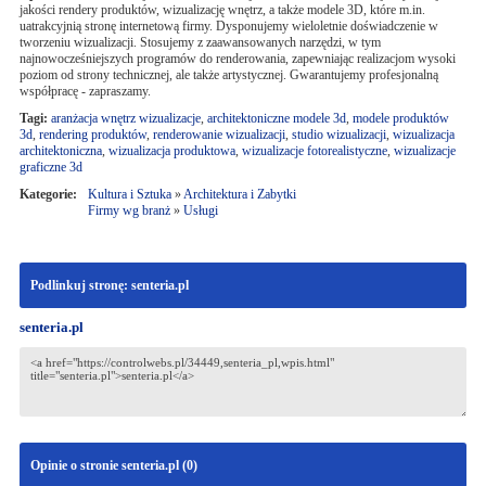
jakości rendery produktów, wizualizację wnętrz, a także modele 3D, które m.in.
uatrakcyjnią stronę internetową firmy. Dysponujemy wieloletnie doświadczenie w
tworzeniu wizualizacji. Stosujemy z zaawansowanych narzędzi, w tym
najnowocześniejszych programów do renderowania, zapewniając realizacjom wysoki
poziom od strony technicznej, ale także artystycznej. Gwarantujemy profesjonalną
współpracę - zapraszamy.
Tagi:
aranżacja wnętrz wizualizacje
,
architektoniczne modele 3d
,
modele produktów
3d
,
rendering produktów
,
renderowanie wizualizacji
,
studio wizualizacji
,
wizualizacja
architektoniczna
,
wizualizacja produktowa
,
wizualizacje fotorealistyczne
,
wizualizacje
graficzne 3d
Kategorie:
Kultura i Sztuka
»
Architektura i Zabytki
Firmy wg branż
»
Usługi
Podlinkuj stronę: senteria.pl
senteria.pl
Opinie o stronie senteria.pl (
0
)