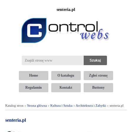
senteria.pl
Home
O katalogu
Zgłoś stronę
Regulamin
Kontakt
Buttony
Katalog stron »
Strona główna
»
Kultura i Sztuka
»
Architektura i Zabytki
» senteria.pl
senteria.pl