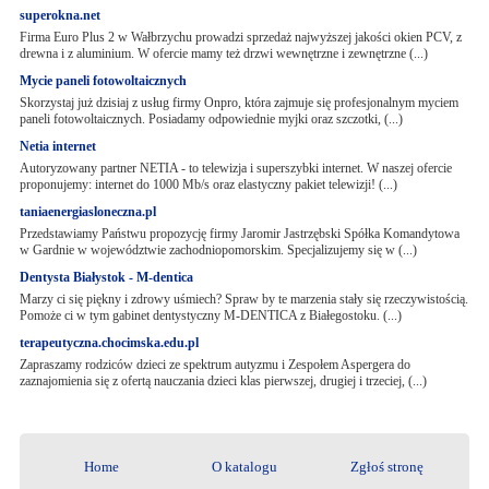
superokna.net
Firma Euro Plus 2 w Wałbrzychu prowadzi sprzedaż najwyższej jakości okien PCV, z
drewna i z aluminium. W ofercie mamy też drzwi wewnętrzne i zewnętrzne (...)
Mycie paneli fotowoltaicznych
Skorzystaj już dzisiaj z usług firmy Onpro, która zajmuje się profesjonalnym myciem
paneli fotowoltaicznych. Posiadamy odpowiednie myjki oraz szczotki, (...)
Netia internet
Autoryzowany partner NETIA - to telewizja i superszybki internet. W naszej ofercie
proponujemy: internet do 1000 Mb/s oraz elastyczny pakiet telewizji! (...)
taniaenergiasloneczna.pl
Przedstawiamy Państwu propozycję firmy Jaromir Jastrzębski Spółka Komandytowa
w Gardnie w województwie zachodniopomorskim. Specjalizujemy się w (...)
Dentysta Białystok - M-dentica
Marzy ci się piękny i zdrowy uśmiech? Spraw by te marzenia stały się rzeczywistością.
Pomoże ci w tym gabinet dentystyczny M-DENTICA z Białegostoku. (...)
terapeutyczna.chocimska.edu.pl
Zapraszamy rodziców dzieci ze spektrum autyzmu i Zespołem Aspergera do
zaznajomienia się z ofertą nauczania dzieci klas pierwszej, drugiej i trzeciej, (...)
Home
O katalogu
Zgłoś stronę