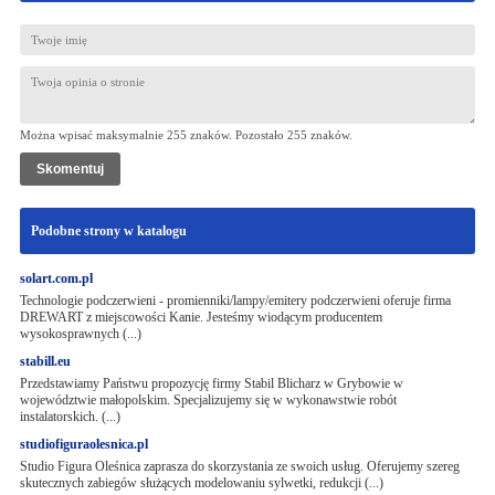
Można wpisać maksymalnie 255 znaków. Pozostało
255
znaków.
Podobne strony w katalogu
solart.com.pl
Technologie podczerwieni - promienniki/lampy/emitery podczerwieni oferuje firma
DREWART z miejscowości Kanie. Jesteśmy wiodącym producentem
wysokosprawnych (...)
stabill.eu
Przedstawiamy Państwu propozycję firmy Stabil Blicharz w Grybowie w
województwie małopolskim. Specjalizujemy się w wykonawstwie robót
instalatorskich. (...)
studiofiguraolesnica.pl
Studio Figura Oleśnica zaprasza do skorzystania ze swoich usług. Oferujemy szereg
skutecznych zabiegów służących modelowaniu sylwetki, redukcji (...)