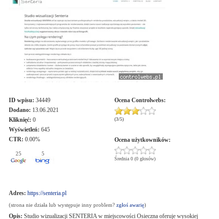
ID wpisu:
34449
Ocena
Controlwebs
:
Dodano:
13.06.2021
Kliknięć:
0
(
3
/
5
)
Wyświetleń:
645
CTR:
0.00%
Ocena użytkowników:
25
5
Średnia 0 (0 głosów)
Adres:
https://senteria.pl
(strona nie działa lub występuje inny problem?
zgłoś awarię
)
Opis:
Studio wizualizacji SENTERIA w miejscowości Osieczna oferuje wysokiej