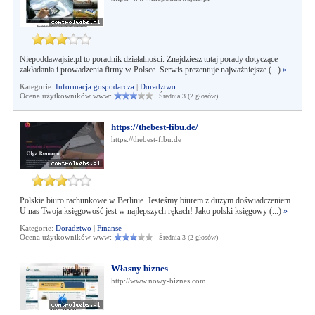
Niepoddawajsie.pl to poradnik działalności. Znajdziesz tutaj porady dotyczące
zakładania i prowadzenia firmy w Polsce. Serwis prezentuje najważniejsze (...)
»
Kategorie:
Informacja gospodarcza
|
Doradztwo
Ocena użytkowników www:
Średnia 3 (2 głosów)
https://thebest-fibu.de/
https://thebest-fibu.de
Polskie biuro rachunkowe w Berlinie. Jesteśmy biurem z dużym doświadczeniem.
U nas Twoja księgowość jest w najlepszych rękach! Jako polski księgowy (...)
»
Kategorie:
Doradztwo
|
Finanse
Ocena użytkowników www:
Średnia 3 (2 głosów)
Własny biznes
http://www.nowy-biznes.com