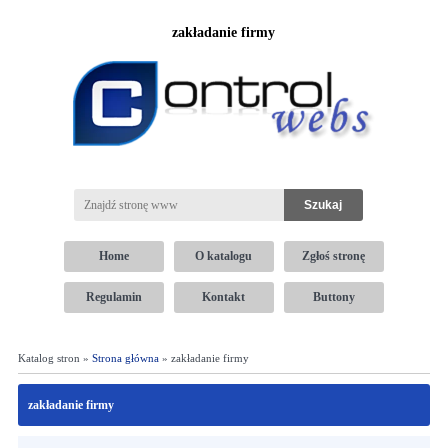
zakładanie firmy
Home
O katalogu
Zgłoś stronę
Regulamin
Kontakt
Buttony
Katalog stron »
Strona główna
» zakładanie firmy
zakładanie firmy