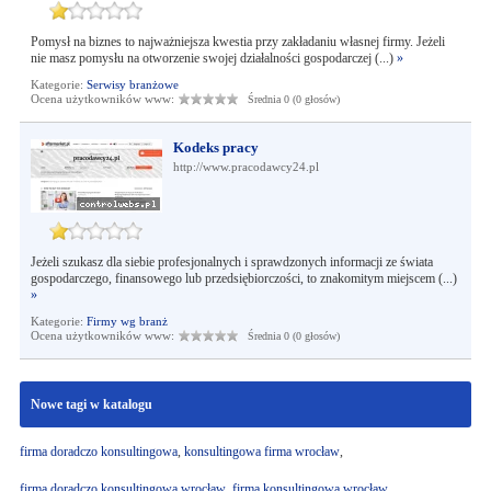
Pomysł na biznes to najważniejsza kwestia przy zakładaniu własnej firmy. Jeżeli
nie masz pomysłu na otworzenie swojej działalności gospodarczej (...)
»
Kategorie:
Serwisy branżowe
Ocena użytkowników www:
Średnia 0 (0 głosów)
Kodeks pracy
http://www.pracodawcy24.pl
Jeżeli szukasz dla siebie profesjonalnych i sprawdzonych informacji ze świata
gospodarczego, finansowego lub przedsiębiorczości, to znakomitym miejscem (...)
»
Kategorie:
Firmy wg branż
Ocena użytkowników www:
Średnia 0 (0 głosów)
Nowe tagi w katalogu
firma doradczo konsultingowa
,
konsultingowa firma wrocław
,
firma doradczo konsultingowa wrocław
,
firma konsultingowa wrocław
,