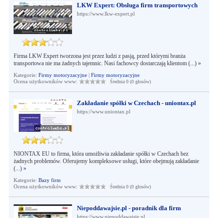
LKW Expert: Obsługa firm transportowych
https://www.lkw-expert.pl
Firma LKW Expert tworzona jest przez ludzi z pasją, przed którymi branża
transportowa nie ma żadnych tajemnic. Nasi fachowcy dostarczają klientom (...)
»
Kategorie:
Firmy motoryzacyjne
|
Firmy motoryzacyjne
Ocena użytkowników www:
Średnia 0 (0 głosów)
Zakładanie spółki w Czechach - uniontax.pl
https://www.uniontax.pl
NIONTAX EU to firma, która umożliwia zakładanie spółki w Czechach bez
żadnych problemów. Oferujemy kompleksowe usługi, które obejmują zakładanie
(...)
»
Kategorie:
Bazy firm
Ocena użytkowników www:
Średnia 0 (0 głosów)
Niepoddawajsie.pl - poradnik dla firm
https://www.niepoddawajsie.pl