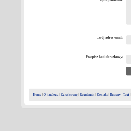
Opis problemu:
Twój adres email:
Przepisz kod obrazkowy:
Home
|
O katalogu
|
Zgłoś stronę
|
Regulamin
|
Kontakt
|
Buttony
|
Tagi