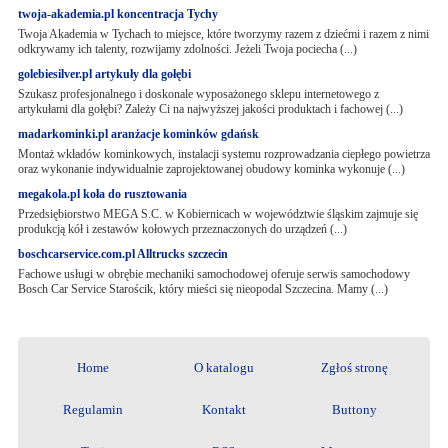
twoja-akademia.pl koncentracja Tychy
Twoja Akademia w Tychach to miejsce, które tworzymy razem z dziećmi i razem z nimi
odkrywamy ich talenty, rozwijamy zdolności. Jeżeli Twoja pociecha (...)
golebiesilver.pl artykuły dla gołębi
Szukasz profesjonalnego i doskonale wyposażonego sklepu internetowego z
artykułami dla gołębi? Zależy Ci na najwyższej jakości produktach i fachowej (...)
madarkominki.pl aranżacje kominków gdańsk
Montaż wkładów kominkowych, instalacji systemu rozprowadzania ciepłego powietrza
oraz wykonanie indywidualnie zaprojektowanej obudowy kominka wykonuje (...)
megakola.pl koła do rusztowania
Przedsiębiorstwo MEGA S.C. w Kobiernicach w województwie śląskim zajmuje się
produkcją kół i zestawów kołowych przeznaczonych do urządzeń (...)
boschcarservice.com.pl Alltrucks szczecin
Fachowe usługi w obrębie mechaniki samochodowej oferuje serwis samochodowy
Bosch Car Service Starościk, który mieści się nieopodal Szczecina. Mamy (...)
Home
O katalogu
Zgłoś stronę
Regulamin
Kontakt
Buttony