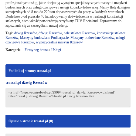
profesjonalnych usług, jakie obejmują wynajem specjalistycznych maszyn i urządzeń
budowlanych oraz usługi dźwigowe i usługi koparko-ładowarką. Mamy flotę dźwigów
samojezdnych od 8 ton do 220 ton dopasowanych do pracy w każdych warunkach.
Dodatkowo od przeszło 40 lat zdobywamy doświadczenia w realizacji konstrukcji
stalowych, a ich jakość potwierdzają certyfikaty TÜV Rheinland. Zapraszamy do
zapoznania się ze szczegółami naszej oferty.
Tagi:
dźwig Rzeszów
,
dźwigi Rzeszów
,
hale stalowe Rzeszów
,
konstrukcje stalowe
Rzeszów
,
Maszyny budowlane Podkarpacie
,
Maszyny budowlane Rzeszów
,
usługi
dźwigowe Rzeszów
,
wypożyczalnia maszyn Rzeszów
Kategorie:
Firmy wg branż
»
Usługi
Podlinkuj stronę: trastal.pl
trastal.pl dźwig Rzeszów
Opinie o stronie trastal.pl (
0
)