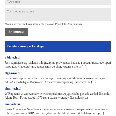
Można wpisać maksymalnie 255 znaków. Pozostało
255
znaków.
Podobne strony w katalogu
a-biotech.pl
Jeśli zajmujesz się naukami bilogicznymi, prowadzisz badania i poszukujesz rozwiązań
na potrzeby laboratorium, zapraszamy do skorzystania z oferty (...)
alga.waw.pl
Serdecznie zapraszamy Państwa do zapoznania się z ofertą salonu kosmetycznego
ALGA z siedzibą w Warszawie. Jesteśmy profesjonalną i nowoczesną (...)
alum-tech.pl
W Rogoźnie w województwie wielkopolskim swoją siedzibę posiada zakład ślusarski
Alum-Tech. Firma już od 1979 roku działa w branży ślusarskiej (...)
anapack.eu
Firma Anapack w Sulechowie zajmuje się kompleksowym zaopatrzeniem w wyroby
foliowe, akcesoria BHP oraz narzędzia do obróbki drewna. W katalogu naszych (...)