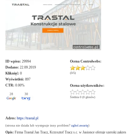
ID wpisu:
29994
Ocena
Controlwebs
:
Dodano:
22.09.2019
Kliknięć:
0
(
3
/
5
)
Wyświetleń:
897
CTR:
0.00%
Ocena użytkowników:
28
30
Średnia 0 (0 głosów)
Adres:
https://trastal.pl
(strona nie działa lub występuje inny problem?
zgłoś awarię
)
Opis:
Firma Trastal Jan Tracz, Krzysztof Tracz s.c. w Jasionce oferuje szeroki zakres