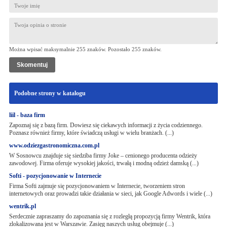
Można wpisać maksymalnie 255 znaków. Pozostało
255
znaków.
Podobne strony w katalogu
liil - baza firm
Zapoznaj się z bazą firm. Dowiesz się ciekawych informacji z życia codziennego.
Poznasz również firmy, które świadczą usługi w wielu branżach. (...)
www.odziezgastronomiczna.com.pl
W Sosnowcu znajduje się siedziba firmy Joke – cenionego producenta odzieży
zawodowej. Firma oferuje wysokiej jakości, trwałą i modną odzież damską (...)
Softi - pozycjonowanie w Internecie
Firma Softi zajmuje się pozycjonowaniem w Internecie, tworzeniem stron
internetowych oraz prowadzi takie działania w sieci, jak Google Adwords i wiele (...)
wentrik.pl
Serdecznie zapraszamy do zapoznania się z rozległą propozycją firmy Wentrik, która
zlokalizowana jest w Warszawie. Zasięg naszych usług obejmuje (...)