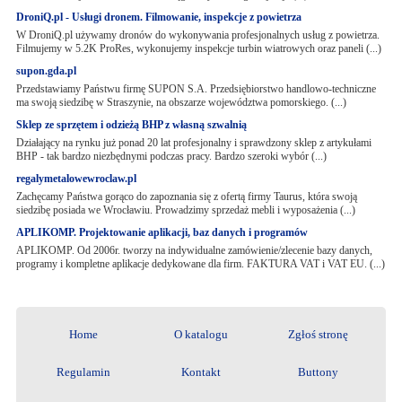
DroniQ.pl - Usługi dronem. Filmowanie, inspekcje z powietrza
W DroniQ.pl używamy dronów do wykonywania profesjonalnych usług z powietrza.
Filmujemy w 5.2K ProRes, wykonujemy inspekcje turbin wiatrowych oraz paneli (...)
supon.gda.pl
Przedstawiamy Państwu firmę SUPON S.A. Przedsiębiorstwo handlowo-techniczne
ma swoją siedzibę w Straszynie, na obszarze województwa pomorskiego. (...)
Sklep ze sprzętem i odzieżą BHP z własną szwalnią
Działający na rynku już ponad 20 lat profesjonalny i sprawdzony sklep z artykułami
BHP - tak bardzo niezbędnymi podczas pracy. Bardzo szeroki wybór (...)
regalymetalowewroclaw.pl
Zachęcamy Państwa gorąco do zapoznania się z ofertą firmy Taurus, która swoją
siedzibę posiada we Wrocławiu. Prowadzimy sprzedaż mebli i wyposażenia (...)
APLIKOMP. Projektowanie aplikacji, baz danych i programów
APLIKOMP. Od 2006r. tworzy na indywidualne zamówienie/zlecenie bazy danych,
programy i kompletne aplikacje dedykowane dla firm. FAKTURA VAT i VAT EU. (...)
Home
O katalogu
Zgłoś stronę
Regulamin
Kontakt
Buttony