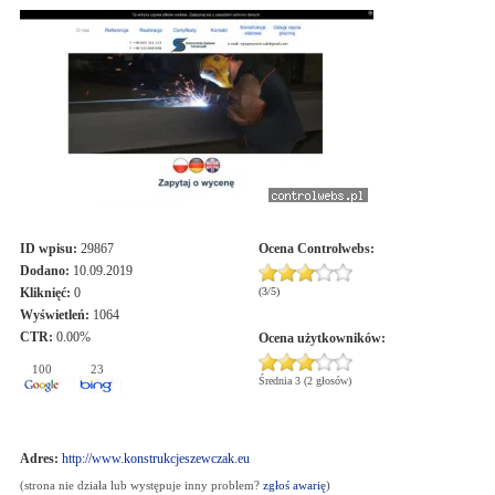
ID wpisu:
29867
Ocena
Controlwebs
:
Dodano:
10.09.2019
Kliknięć:
0
(
3
/
5
)
Wyświetleń:
1064
CTR:
0.00%
Ocena użytkowników:
100
23
Średnia 3 (2 głosów)
Adres:
http://www.konstrukcjeszewczak.eu
(strona nie działa lub występuje inny problem?
zgłoś awarię
)