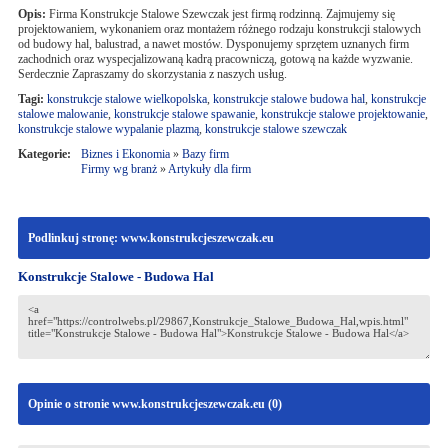
Opis:
Firma Konstrukcje Stalowe Szewczak jest firmą rodzinną. Zajmujemy się
projektowaniem, wykonaniem oraz montażem różnego rodzaju konstrukcji stalowych
od budowy hal, balustrad, a nawet mostów. Dysponujemy sprzętem uznanych firm
zachodnich oraz wyspecjalizowaną kadrą pracowniczą, gotową na każde wyzwanie.
Serdecznie Zapraszamy do skorzystania z naszych usług.
Tagi:
konstrukcje stalowe wielkopolska
,
konstrukcje stalowe budowa hal
,
konstrukcje
stalowe malowanie
,
konstrukcje stalowe spawanie
,
konstrukcje stalowe projektowanie
,
konstrukcje stalowe wypalanie plazmą
,
konstrukcje stalowe szewczak
Kategorie:
Biznes i Ekonomia
»
Bazy firm
Firmy wg branż
»
Artykuły dla firm
Podlinkuj stronę: www.konstrukcjeszewczak.eu
Konstrukcje Stalowe - Budowa Hal
Opinie o stronie www.konstrukcjeszewczak.eu (
0
)