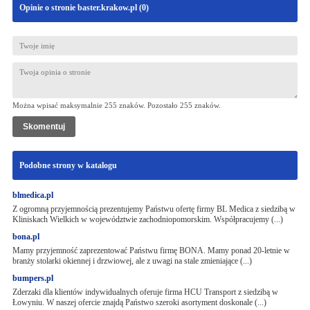
Opinie o stronie baster.krakow.pl (
0
)
Można wpisać maksymalnie 255 znaków. Pozostało
255
znaków.
Podobne strony w katalogu
blmedica.pl
Z ogromną przyjemnością prezentujemy Państwu ofertę firmy BL Medica z siedzibą w
Kliniskach Wielkich w województwie zachodniopomorskim. Współpracujemy (...)
bona.pl
Mamy przyjemność zaprezentować Państwu firmę BONA. Mamy ponad 20-letnie w
branży stolarki okiennej i drzwiowej, ale z uwagi na stale zmieniające (...)
bumpers.pl
Zderzaki dla klientów indywidualnych oferuje firma HCU Transport z siedzibą w
Łowyniu. W naszej ofercie znajdą Państwo szeroki asortyment doskonale (...)