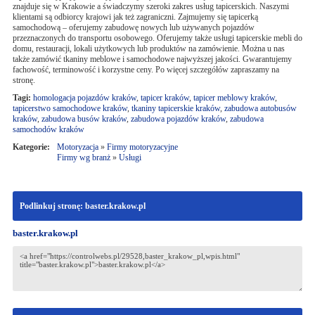
znajduje się w Krakowie a świadczymy szeroki zakres usług tapicerskich. Naszymi
klientami są odbiorcy krajowi jak też zagraniczni. Zajmujemy się tapicerką
samochodową – oferujemy zabudowę nowych lub używanych pojazdów
przeznaczonych do transportu osobowego. Oferujemy także usługi tapicerskie mebli do
domu, restauracji, lokali użytkowych lub produktów na zamówienie. Można u nas
także zamówić tkaniny meblowe i samochodowe najwyższej jakości. Gwarantujemy
fachowość, terminowość i korzystne ceny. Po więcej szczegółów zapraszamy na
stronę.
Tagi:
homologacja pojazdów kraków
,
tapicer kraków
,
tapicer meblowy kraków
,
tapicerstwo samochodowe kraków
,
tkaniny tapicerskie kraków
,
zabudowa autobusów
kraków
,
zabudowa busów kraków
,
zabudowa pojazdów kraków
,
zabudowa
samochodów kraków
Kategorie:
Motoryzacja
»
Firmy motoryzacyjne
Firmy wg branż
»
Usługi
Podlinkuj stronę: baster.krakow.pl
baster.krakow.pl