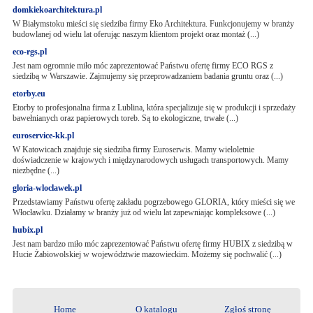
domkiekoarchitektura.pl
W Białymstoku mieści się siedziba firmy Eko Architektura. Funkcjonujemy w branży
budowlanej od wielu lat oferując naszym klientom projekt oraz montaż (...)
eco-rgs.pl
Jest nam ogromnie miło móc zaprezentować Państwu ofertę firmy ECO RGS z
siedzibą w Warszawie. Zajmujemy się przeprowadzaniem badania gruntu oraz (...)
etorby.eu
Etorby to profesjonalna firma z Lublina, która specjalizuje się w produkcji i sprzedaży
bawełnianych oraz papierowych toreb. Są to ekologiczne, trwałe (...)
euroservice-kk.pl
W Katowicach znajduje się siedziba firmy Euroserwis. Mamy wieloletnie
doświadczenie w krajowych i międzynarodowych usługach transportowych. Mamy
niezbędne (...)
gloria-wloclawek.pl
Przedstawiamy Państwu ofertę zakładu pogrzebowego GLORIA, który mieści się we
Włocławku. Działamy w branży już od wielu lat zapewniając kompleksowe (...)
hubix.pl
Jest nam bardzo miło móc zaprezentować Państwu ofertę firmy HUBIX z siedzibą w
Hucie Żabiowolskiej w województwie mazowieckim. Możemy się pochwalić (...)
Home
O katalogu
Zgłoś stronę