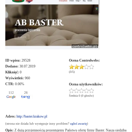
ID wpisu:
29528
Ocena
Controlwebs
:
Dodano:
30.07.2019
Kliknięć:
0
(
3
/
5
)
Wyświetleń:
960
CTR:
0.00%
Ocena użytkowników:
112
26
Średnia 0 (0 głosów)
Adres:
http://baster.krakow.pl
(strona nie działa lub występuje inny problem?
zgłoś awarię
)
Opis:
Z dużą przyjemnością prezentujemy Państwu ofertę firmy Baster. Nasza siedziba