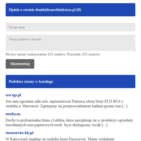
Opinie o stronie domkiekoarchitektura.pl (
0
)
Można wpisać maksymalnie 255 znaków. Pozostało
255
znaków.
Podobne strony w katalogu
eco-rgs.pl
Jest nam ogromnie miło móc zaprezentować Państwu ofertę firmy ECO RGS z
siedzibą w Warszawie. Zajmujemy się przeprowadzaniem badania gruntu oraz (...)
etorby.eu
Etorby to profesjonalna firma z Lublina, która specjalizuje się w produkcji i sprzedaży
bawełnianych oraz papierowych toreb. Są to ekologiczne, trwałe (...)
euroservice-kk.pl
W Katowicach znajduje się siedziba firmy Euroserwis. Mamy wieloletnie