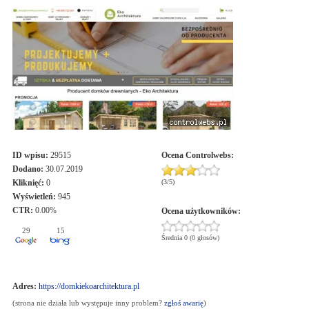
ID wpisu:
29515
Ocena
Controlwebs
:
Dodano:
30.07.2019
Kliknięć:
0
(
3
/
5
)
Wyświetleń:
945
CTR:
0.00%
Ocena użytkowników:
29
15
Średnia 0 (0 głosów)
Adres:
https://domkiekoarchitektura.pl
(strona nie działa lub występuje inny problem?
zgłoś awarię
)