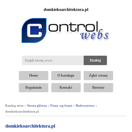
domkiekoarchitektura.pl
Home
O katalogu
Zgłoś stronę
Regulamin
Kontakt
Buttony
Katalog stron »
Strona główna
»
Firmy wg branż
»
Budownictwo
»
domkiekoarchitektura.pl
domkiekoarchitektura.pl