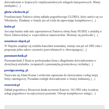
doświadczenie w krajowych i międzynarodowych usługach transportowych. Mamy
niezbędne (...)
gloria-wloclawek.pl
Przedstawiamy Państwu ofertę zakładu pogrzebowego GLORIA, który mieści się we
Włocławku. Działamy w branży już od wielu lat zapewniając kompleksowe (...)
hubix.pl
Jest nam bardzo miło móc zaprezentować Państwu ofertę firmy HUBIX z siedzibą w
Hucie Żabiowolskiej w województwie mazowieckim. Możemy się pochwalić (...)
notariusze-slupsk.pl
W Słupsku znajduje się siedziba kancelarii notarialnej. istnieje ona już od 1992 roku i
proponuje pełen zakres czynności przewidzianych w obowiązującej (...)
pneumatechnik.pl
Pneumatechnik Z Rumi to profesjonalna firma z długoletnim doświadczeniem w
dystrybucji artykułów związanych z pneumatyką przemysłową i techniką (...)
prestigecatering. pl
Nazywam się Adam Komar i serdecznie zapraszam do skorzystania z usług mojej
firmy cateringowej. Posiadam rozległe doświadczenie w branży kulinarnej, (...)
resurrexit.pl
Zakład pogrzebowy Resurrexit działa na terenie Katowic. Od 1992 roku świadczy
usługi pogrzebowe na najwyższym poziomie. Oferuje kompleksowe usługi (...)