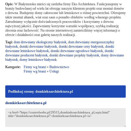
Opis:
W Białymstoku mieści się siedziba firmy Eko Architektura. Funkcjonujemy w
branży budowlanej od wielu lat oferując naszym klientom projekt oraz montaż domów
z drewna. Budujemy domy całoroczne lub letniskowe o różnej powierzchni. Oferujemy
także montaż altanek, wiat oraz saun a ponadto obiektów według własnego projektu.
Zatrudniamy wyłącznie doświadczonych pracowników i korzystamy z drewna
najwyższej jakości. Zapewniamy korzystne warunki współpracy, szybką realizację
zlecenia oraz fachowość. Na stronie internetowej zamieściliśmy więcej informacji o
ofercie i działalności oraz galerię naszych realizacji.
Tagi:
dom drewniany ekologiczny białystok
,
dom drewniany energooszczędny
białystok
,
domki drewniane białystok
,
domki drewniane ceny białystok
,
domki
drewniane letniskowe białytsok
,
domki drewniane ogrodowe białystok
,
domki
drewniane producent białystok
,
domki drewniane projekty białystok
,
domy drewniane
białystok
,
domy letniskowe białystok
Kategorie:
Firmy wg branż
»
Budownictwo
Firmy wg branż
»
Usługi
Podlinkuj stronę: domkiekoarchitektura.pl
domkiekoarchitektura.pl