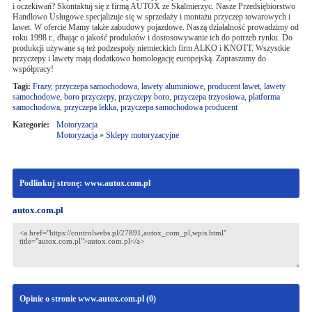
i oczekiwań? Skontaktuj się z firmą AUTOX ze Skalmierzyc. Nasze Przedsiębiorstwo
Handlowo Usługowe specjalizuje się w sprzedaży i montażu przyczep towarowych i
lawet. W ofercie Mamy także zabudowy pojazdowe. Naszą działalność prowadzimy od
roku 1998 r., dbając o jakość produktów i dostosowywanie ich do potrzeb rynku. Do
produkcji używane są też podzespoły niemieckich firm ALKO i KNOTT. Wszystkie
przyczepy i lawety mają dodatkowo homologację europejską. Zapraszamy do
współpracy!
Tagi:
Frazy
,
przyczepa samochodowa
,
lawety aluminiowe
,
producent lawet
,
lawety
samochodowe
,
boro przyczepy
,
przyczepy boro
,
przyczepa trzyosiowa
,
platforma
samochodowa
,
przyczepa lekka
,
przyczepa samochodowa producent
Kategorie:
Motoryzacja
Motoryzacja
»
Sklepy motoryzacyjne
Podlinkuj stronę: www.autox.com.pl
autox.com.pl
Opinie o stronie www.autox.com.pl (
0
)