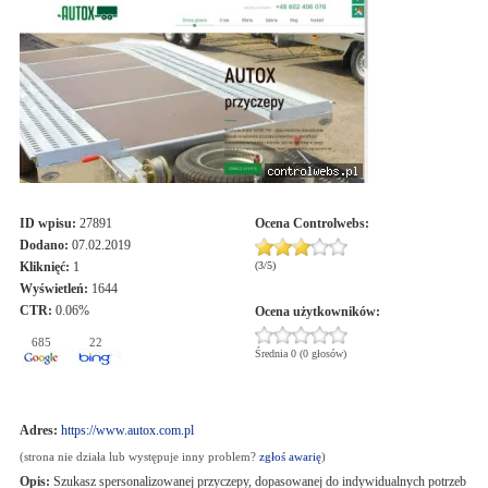
ID wpisu:
27891
Ocena
Controlwebs
:
Dodano:
07.02.2019
Kliknięć:
1
(
3
/
5
)
Wyświetleń:
1644
CTR:
0.06%
Ocena użytkowników:
685
22
Średnia 0 (0 głosów)
Adres:
https://www.autox.com.pl
(strona nie działa lub występuje inny problem?
zgłoś awarię
)
Opis:
Szukasz spersonalizowanej przyczepy, dopasowanej do indywidualnych potrzeb