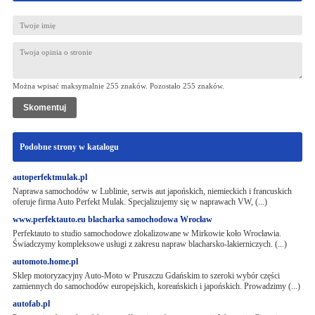
Można wpisać maksymalnie 255 znaków. Pozostało
255
znaków.
Podobne strony w katalogu
autoperfektmulak.pl
Naprawa samochodów w Lublinie, serwis aut japońskich, niemieckich i francuskich
oferuje firma Auto Perfekt Mulak. Specjalizujemy się w naprawach VW, (...)
www.perfektauto.eu blacharka samochodowa Wrocław
Perfektauto to studio samochodowe zlokalizowane w Mirkowie koło Wrocławia.
Świadczymy kompleksowe usługi z zakresu napraw blacharsko-lakierniczych. (...)
automoto.home.pl
Sklep motoryzacyjny Auto-Moto w Pruszczu Gdańskim to szeroki wybór części
zamiennych do samochodów europejskich, koreańskich i japońskich. Prowadzimy (...)
autofab.pl