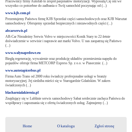
Pracownicy firmy Autofab to zespół pasjonatów motoryzacji. Wyposażą Cię oni we
wszystko co potrzebne do zadbania o Twój samochód poczynając od (...)
www.kjb.com.pl
Prezentujemy Państwu firmę KJB Sprzedaż części samochodowych oraz KJB Warsztat
samochodowy. Oferujemy sprzedaż bezpiecznych i niezawodnych części (...)
abcarserwis.pl
AB-Car Niezależny Serwis Volvo w miejscowości Konik Stary to 22-letnie
doświadczenie w serwisie i naprawie aut marki Volvo. U nas zaopatrzą się Państwo
(...)
www.walynapedowe.eu
Biegłą regenerację, wyważenie oraz produkcję układów przeniesienia napędu do
pojazdów oferuje firma METCORP Express Sp. z o.o. w Piasecznie. (...)
www.autotapicerbus.pl
Firma Auto Trans od 2000 roku świadczy profesjonalne usługi w branży
motoryzacyjnej. Jej siedziba mieści się w Starogardzie Gdańskim. W zakres
świadczonych (...)
blacharnialakiernia.pl
Znajdujący się w Lublinie serwis samochodowy Sabat serdecznie zachęca Państwa do
współpracy i zapoznania się z ofertą świadczonych usług. Zajmujemy (...)
Home
O katalogu
Zgłoś stronę