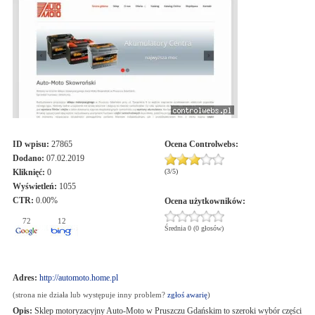
ID wpisu:
27865
Ocena
Controlwebs
:
Dodano:
07.02.2019
Kliknięć:
0
(
3
/
5
)
Wyświetleń:
1055
CTR:
0.00%
Ocena użytkowników:
72
12
Średnia 0 (0 głosów)
Adres:
http://automoto.home.pl
(strona nie działa lub występuje inny problem?
zgłoś awarię
)
Opis:
Sklep motoryzacyjny Auto-Moto w Pruszczu Gdańskim to szeroki wybór części