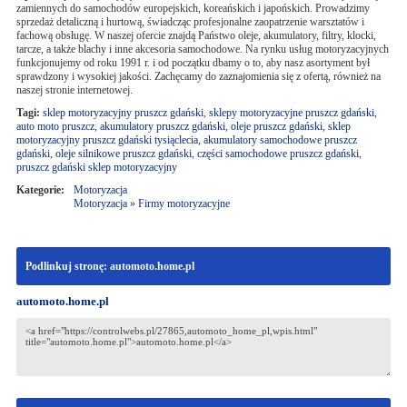
zamiennych do samochodów europejskich, koreańskich i japońskich. Prowadzimy
sprzedaż detaliczną i hurtową, świadcząc profesjonalne zaopatrzenie warsztatów i
fachową obsługę. W naszej ofercie znajdą Państwo oleje, akumulatory, filtry, klocki,
tarcze, a także blachy i inne akcesoria samochodowe. Na rynku usług motoryzacyjnych
funkcjonujemy od roku 1991 r. i od początku dbamy o to, aby nasz asortyment był
sprawdzony i wysokiej jakości. Zachęcamy do zaznajomienia się z ofertą, również na
naszej stronie internetowej.
Tagi:
sklep motoryzacyjny pruszcz gdański
,
sklepy motoryzacyjne pruszcz gdański
,
auto moto pruszcz
,
akumulatory pruszcz gdański
,
oleje pruszcz gdański
,
sklep
motoryzacyjny pruszcz gdański tysiąclecia
,
akumulatory samochodowe pruszcz
gdański
,
oleje silnikowe pruszcz gdański
,
części samochodowe pruszcz gdański
,
pruszcz gdański sklep motoryzacyjny
Kategorie:
Motoryzacja
Motoryzacja
»
Firmy motoryzacyjne
Podlinkuj stronę: automoto.home.pl
automoto.home.pl