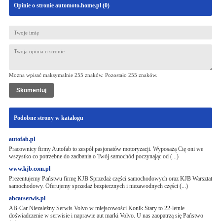
Opinie o stronie automoto.home.pl (
0
)
Można wpisać maksymalnie 255 znaków. Pozostało
255
znaków.
Podobne strony w katalogu
autofab.pl
Pracownicy firmy Autofab to zespół pasjonatów motoryzacji. Wyposażą Cię oni we
wszystko co potrzebne do zadbania o Twój samochód poczynając od (...)
www.kjb.com.pl
Prezentujemy Państwu firmę KJB Sprzedaż części samochodowych oraz KJB Warsztat
samochodowy. Oferujemy sprzedaż bezpiecznych i niezawodnych części (...)
abcarserwis.pl
AB-Car Niezależny Serwis Volvo w miejscowości Konik Stary to 22-letnie
doświadczenie w serwisie i naprawie aut marki Volvo. U nas zaopatrzą się Państwo