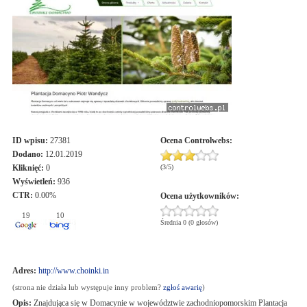
ID wpisu:
27381
Ocena
Controlwebs
:
Dodano:
12.01.2019
Kliknięć:
0
(
3
/
5
)
Wyświetleń:
936
CTR:
0.00%
Ocena użytkowników:
19
10
Średnia 0 (0 głosów)
Adres:
http://www.choinki.in
(strona nie działa lub występuje inny problem?
zgłoś awarię
)
Opis:
Znajdująca się w Domacynie w województwie zachodniopomorskim Plantacja