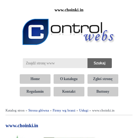
www.choinki.in
Home
O katalogu
Zgłoś stronę
Regulamin
Kontakt
Buttony
Katalog stron »
Strona główna
»
Firmy wg branż
»
Usługi
» www.choinki.in
www.choinki.in