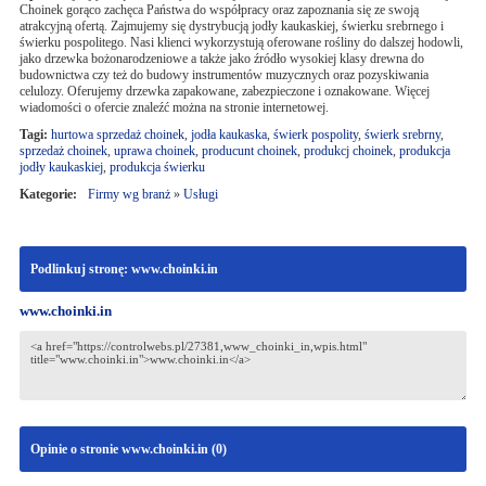
Choinek gorąco zachęca Państwa do współpracy oraz zapoznania się ze swoją
atrakcyjną ofertą. Zajmujemy się dystrybucją jodły kaukaskiej, świerku srebrnego i
świerku pospolitego. Nasi klienci wykorzystują oferowane rośliny do dalszej hodowli,
jako drzewka bożonarodzeniowe a także jako źródło wysokiej klasy drewna do
budownictwa czy też do budowy instrumentów muzycznych oraz pozyskiwania
celulozy. Oferujemy drzewka zapakowane, zabezpieczone i oznakowane. Więcej
wiadomości o ofercie znaleźć można na stronie internetowej.
Tagi:
hurtowa sprzedaż choinek
,
jodła kaukaska
,
świerk pospolity
,
świerk srebrny
,
sprzedaż choinek
,
uprawa choinek
,
producunt choinek
,
produkcj choinek
,
produkcja
jodły kaukaskiej
,
produkcja świerku
Kategorie:
Firmy wg branż
»
Usługi
Podlinkuj stronę: www.choinki.in
www.choinki.in
Opinie o stronie www.choinki.in (
0
)