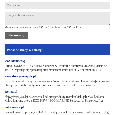
Można wpisać maksymalnie 255 znaków. Pozostało
255
znaków.
Podobne strony w katalogu
www.domarol.pl
Firma DOMAROL-SYSTEM z siedzibą w Toruniu, w branży budowlanej działa od
1991 r., zajmując się sprzedażą oraz montażem stolarki z PCV i aluminium. (...)
www.dziczyzna.opole.pl
Skup i sprzedaż dziczyzny także przetwórstwo i sprzedaż szerokiego rodzaju wyrobów
oferuje opolska firma Tyrus - Skup i sprzedaż dziczyzny. Leszczyńska (...)
econew.pl
Najwyższej jakości oświetlenie Led oraz produkty marek takich, jak Max Led oraz
Miloo Lighting oferuje ECO NEW - ECO MARINE Sp. z o.o. w Krakowie. (...)
imbierowicz.pl
Biuro tłumaczeń przysięgłych ABC znajduje się w Gdyni a swoje profesjonalne usługi