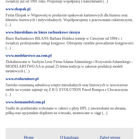
świadczy już od 1991 roku. Proponuje współpracę z kancelariami (...)
www.ekopak.pl
Firma Ekopak w Wiązownej to producent opakowań kartonowych dla biznesu oraz
klientów hurtowych i indywidualnych. Współpracujemy z pracowniami cukierniczymi,
(...)
www.biurobilans.eu biuro rachunkowe cieszyn
Biuro Rachunkowe BILANS Barbara Holeksa istnieje w Cieszynie od 1994 r. i
świadczy profesjonalne usługi księgowe. Oferujemy rzetelne prowadzenie księgowości
(...)
www.modelarstwo-aa.com.pl
Zlokalizowana w Suchym Lesie Firma Adama Adamskiego i Krzysztofa Adamskiego -
MODELARSTWO AA to ponad 25-letnia tradycja w zakresie produkcji modeli
metalowych (...)
www.evofurniture.pl
Szeroko rozumianą zabudową wnętrz mieszkalnych oraz biurowych w nowoczesne
meble na wymiar zajmuje się Z.H.U.EVOLUTION Paweł Rompca z Chwaszczyna.
(...)
www.formamebel.com.pl
Szafki do przebieralni wykonane w całości z płyty HPL z zawieszkami na ubrania,
półką oraz opcjonalnie drążkiem na wieszaki, montowane w ciągi (...)
Home
O katalogu
Zgłoś stronę