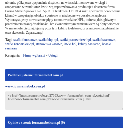
ubrania, półką oraz opcjonalnie drążkiem na wieszaki, montowane w ciągi i
zaopatrzone w zamki oraz ławki wg zapotrzebowania produkuje i dostarcza firma
Forma Mebel Spółka z o.o. Sp. K. z Krakowa. Od 1984 roku spełniamy oczekiwania
klientów, zaopatrując obiekty sportowe w niezbędne wyposażenie zaplecza.
Wykorzystujemy nowoczesne płyty termoutwardzlne HPL, które są dziś głównym
przedmiotem naszej działalności. Ich ekonomicznym zamiennikiem są płyty wiórowe.
W naszej ofercie znajdują się poza tym kabiny toaletowe, prysznicowe, przebieralnie
oraz akcesoria. Zapraszamy!
Tagi:
szafki fitnessowe
,
szafki bhp-hpl
,
szafki pracownicze-hpl
,
szafki basenowe
,
szafki narciarskie-hpl
,
stanowiska kasowe
,
ławki hpl
,
kabiny sanitarne
,
ścianki
sanitarne
Kategorie:
Firmy wg branż
»
Usługi
Podlinkuj stronę: formamebel.com.pl
www.formamebel.com.pl
Opinie o stronie formamebel.com.pl (
0
)