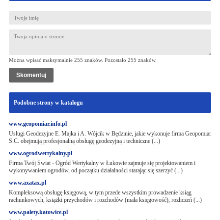
Można wpisać maksymalnie 255 znaków. Pozostało
255
znaków.
Podobne strony w katalogu
www.geopomiar.info.pl
Usługi Geodezyjne E. Majka i A. Wójcik w Będzinie, jakie wykonuje firma Geopomiar
S.C. obejmują profesjonalną obsługę geodezyjną i techniczne (...)
www.ogrodwertykalny.pl
Firma Twój Świat - Ogród Wertykalny w Łukowie zajmuje się projektowaniem i
wykonywaniem ogrodów, od początku działalności starając się szerzyć (...)
www.axatax.pl
Kompleksową obsługę księgową, w tym przede wszystkim prowadzenie ksiąg
rachunkowych, książki przychodów i rozchodów (mała księgowość), rozliczeń (...)
www.palety.katowice.pl