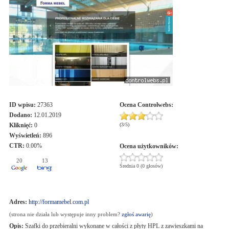
ID wpisu:
27363
Ocena
Controlwebs
:
Dodano:
12.01.2019
Kliknięć:
0
(
3
/
5
)
Wyświetleń:
896
CTR:
0.00%
Ocena użytkowników:
20
13
Średnia 0 (0 głosów)
Adres:
http://formamebel.com.pl
(strona nie działa lub występuje inny problem?
zgłoś awarię
)
Opis:
Szafki do przebieralni wykonane w całości z płyty HPL z zawieszkami na