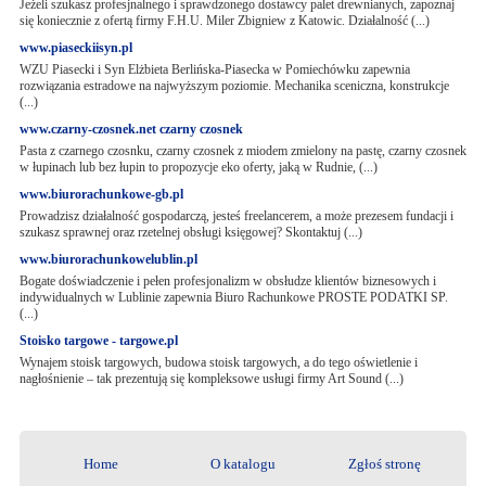
Jeżeli szukasz profesjnalnego i sprawdzonego dostawcy palet drewnianych, zapoznaj
się koniecznie z ofertą firmy F.H.U. Miler Zbigniew z Katowic. Działalność (...)
www.piaseckiisyn.pl
WZU Piasecki i Syn Elżbieta Berlińska-Piasecka w Pomiechówku zapewnia
rozwiązania estradowe na najwyższym poziomie. Mechanika sceniczna, konstrukcje
(...)
www.czarny-czosnek.net czarny czosnek
Pasta z czarnego czosnku, czarny czosnek z miodem zmielony na pastę, czarny czosnek
w łupinach lub bez łupin to propozycje eko oferty, jaką w Rudnie, (...)
www.biurorachunkowe-gb.pl
Prowadzisz działalność gospodarczą, jesteś freelancerem, a może prezesem fundacji i
szukasz sprawnej oraz rzetelnej obsługi księgowej? Skontaktuj (...)
www.biurorachunkowelublin.pl
Bogate doświadczenie i pełen profesjonalizm w obsłudze klientów biznesowych i
indywidualnych w Lublinie zapewnia Biuro Rachunkowe PROSTE PODATKI SP.
(...)
Stoisko targowe - targowe.pl
Wynajem stoisk targowych, budowa stoisk targowych, a do tego oświetlenie i
nagłośnienie – tak prezentują się kompleksowe usługi firmy Art Sound (...)
Home
O katalogu
Zgłoś stronę