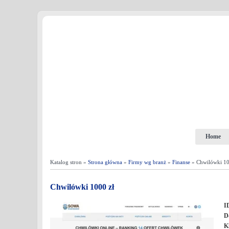
Home
Katalog stron »
Strona główna
»
Firmy wg branż
»
Finanse
» Chwilówki 10
Chwilówki 1000 zł
I
D
K