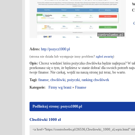
W
C
Adres:
http://pozycz1000.pl
(strona nie działa lub występuje inny problem?
zgłoś awarię
)
Opis:
Chcesz wiedzieć która pożyczka chwilówka będzie najlepsza? W ta
przekonasz się o tym, że będziesz w stanie dobrać dla swoich potrzeb naj
twoje finanse. Nie czekaj, wejdź na naszą stronę już teraz, bo warto.
Tagi:
finanse
,
chwilówki
,
pożyczki
,
ranking chwilówek
Kategorie:
Firmy wg branż
»
Finanse
Podlinkuj stronę: pozycz1000.pl
Chwilówki 1000 zł