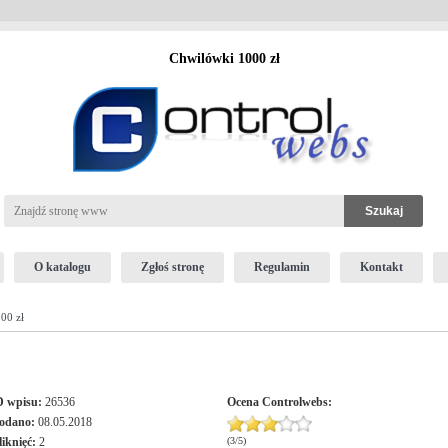
Chwilówki 1000 zł
O katalogu
Zgłoś stronę
Regulamin
Kontakt
00 zł
D wpisu:
26536
Ocena
Controlwebs
:
odano:
08.05.2018
liknięć:
2
(
3
/
5
)