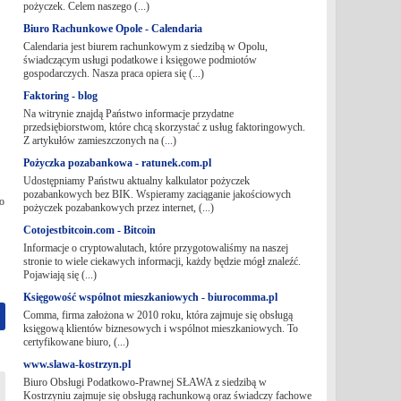
pożyczek. Celem naszego (...)
Biuro Rachunkowe Opole - Calendaria
Calendaria jest biurem rachunkowym z siedzibą w Opolu,
świadczącym usługi podatkowe i księgowe podmiotów
gospodarczych. Nasza praca opiera się (...)
Faktoring - blog
Na witrynie znajdą Państwo informacje przydatne
przedsiębiorstwom, które chcą skorzystać z usług faktoringowych.
Z artykułów zamieszczonych na (...)
Pożyczka pozabankowa - ratunek.com.pl
Udostępniamy Państwu aktualny kalkulator pożyczek
pozabankowych bez BIK. Wspieramy zaciąganie jakościowych
 o
pożyczek pozabankowych przez internet, (...)
Cotojestbitcoin.com - Bitcoin
Informacje o cryptowalutach, które przygotowaliśmy na naszej
stronie to wiele ciekawych informacji, każdy będzie mógł znaleźć.
Pojawiają się (...)
Księgowość wspólnot mieszkaniowych - biurocomma.pl
Comma, firma założona w 2010 roku, która zajmuje się obsługą
księgową klientów biznesowych i wspólnot mieszkaniowych. To
certyfikowane biuro, (...)
www.slawa-kostrzyn.pl
Biuro Obsługi Podatkowo-Prawnej SŁAWA z siedzibą w
Kostrzyniu zajmuje się obsługą rachunkową oraz świadczy fachowe