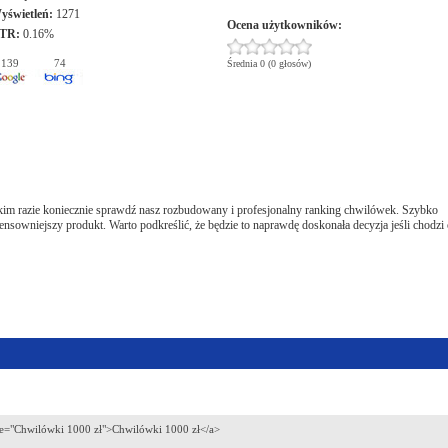
yświetleń:
1271
Ocena użytkowników:
TR:
0.16%
139
74
Średnia 0 (0 głosów)
kim razie koniecznie sprawdź nasz rozbudowany i profesjonalny ranking chwilówek. Szybko
sensowniejszy produkt. Warto podkreślić, że będzie to naprawdę doskonała decyzja jeśli chodzi