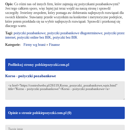
Opis:
Co różni nas od innych firm, które zajmują się pożyczkami pozabankowymi?
Jest tego całkiem sporo, więc lepiej już teraz wejdź na naszą stronę i sprawdź
szczegóły. Jesteśmy zespołem, który pomaga aw dobieraniu najlepszych rozwiązań dla
swoich klientów. Stawiamy przede wszystkim na konkretne i merytoryczne podejście,
które potem przekłada się na wybór najlepszych rozwiązań. Sprawdź i przekonaj się
dlaczego warto.
Tagi:
pożyczki pozabankowe
,
pożyczki pozabankowe długoterminowe
,
pożyczki przez
internet
,
pożyczki online bez BIK
,
pożyczki bez BIK
Kategorie:
Firmy wg branż
»
Finanse
Podlinkuj stronę: polskiepozyczki.com.pl
Korso - pożyczki pozabankowe
Opinie o stronie polskiepozyczki.com.pl (
0
)