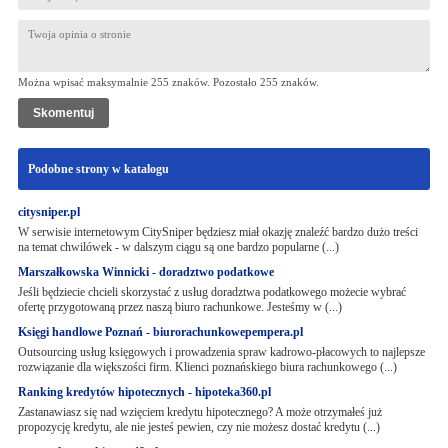
Można wpisać maksymalnie 255 znaków. Pozostało
255
znaków.
Podobne strony w katalogu
citysniper.pl
W serwisie internetowym CitySniper będziesz miał okazję znaleźć bardzo dużo treści
na temat chwilówek - w dalszym ciągu są one bardzo popularne (...)
Marszałkowska Winnicki - doradztwo podatkowe
Jeśli będziecie chcieli skorzystać z usług doradztwa podatkowego możecie wybrać
ofertę przygotowaną przez naszą biuro rachunkowe. Jesteśmy w (...)
Księgi handlowe Poznań - biurorachunkowepempera.pl
Outsourcing usług księgowych i prowadzenia spraw kadrowo-płacowych to najlepsze
rozwiązanie dla większości firm. Klienci poznańskiego biura rachunkowego (...)
Ranking kredytów hipotecznych - hipoteka360.pl
Zastanawiasz się nad wzięciem kredytu hipotecznego? A może otrzymałeś już
propozycję kredytu, ale nie jesteś pewien, czy nie możesz dostać kredytu (...)