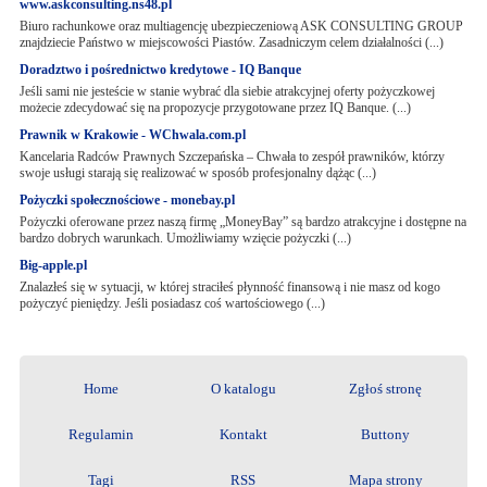
www.askconsulting.ns48.pl
Biuro rachunkowe oraz multiagencję ubezpieczeniową ASK CONSULTING GROUP
znajdziecie Państwo w miejscowości Piastów. Zasadniczym celem działalności (...)
Doradztwo i pośrednictwo kredytowe - IQ Banque
Jeśli sami nie jesteście w stanie wybrać dla siebie atrakcyjnej oferty pożyczkowej
możecie zdecydować się na propozycje przygotowane przez IQ Banque. (...)
Prawnik w Krakowie - WChwala.com.pl
Kancelaria Radców Prawnych Szczepańska – Chwała to zespół prawników, którzy
swoje usługi starają się realizować w sposób profesjonalny dążąc (...)
Pożyczki społecznościowe - monebay.pl
Pożyczki oferowane przez naszą firmę „MoneyBay” są bardzo atrakcyjne i dostępne na
bardzo dobrych warunkach. Umożliwiamy wzięcie pożyczki (...)
Big-apple.pl
Znalazłeś się w sytuacji, w której straciłeś płynność finansową i nie masz od kogo
pożyczyć pieniędzy. Jeśli posiadasz coś wartościowego (...)
Home
O katalogu
Zgłoś stronę
Regulamin
Kontakt
Buttony
Tagi
RSS
Mapa strony