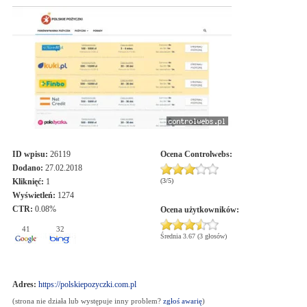
ID wpisu:
26119
Ocena
Controlwebs
:
Dodano:
27.02.2018
Kliknięć:
1
(
3
/
5
)
Wyświetleń:
1274
CTR:
0.08%
Ocena użytkowników:
41
32
Średnia 3.67 (3 głosów)
Adres:
https://polskiepozyczki.com.pl
(strona nie działa lub występuje inny problem?
zgłoś awarię
)