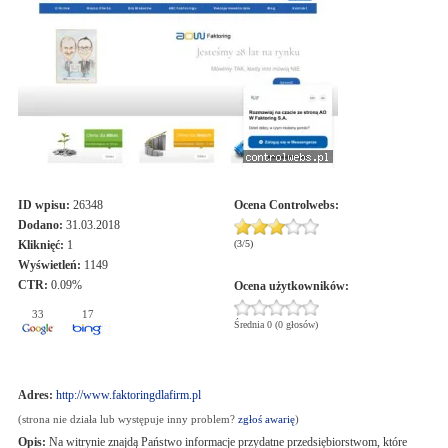
ID wpisu:
26348
Ocena
Controlwebs
:
Dodano:
31.03.2018
Kliknięć:
1
(
3
/
5
)
Wyświetleń:
1149
CTR:
0.09%
Ocena użytkowników:
33
17
Średnia 0 (0 głosów)
Adres:
http://www.faktoringdlafirm.pl
(strona nie działa lub występuje inny problem?
zgłoś awarię
)
Opis:
Na witrynie znajdą Państwo informacje przydatne przedsiębiorstwom, które