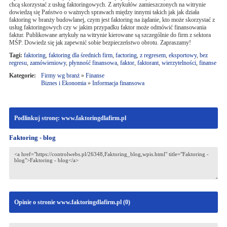
chcą skorzystać z usług faktoringowych. Z artykułów zamieszczonych na witrynie
dowiedzą się Państwo o ważnych sprawach między innymi takich jak jak działa
faktoring w branży budowlanej, czym jest faktoring na żądanie, kto może skorzystać z
usług faktoringowych czy w jakim przypadku faktor może odmówić finansowania
faktur. Publikowane artykuły na witrynie kierowane są szczególnie do firm z sektora
MŚP. Dowiedz się jak zapewnić sobie bezpieczeństwo obrotu. Zapraszamy!
Tagi:
faktoring
,
faktoring dla średnich firm
,
factoring
,
z regresem
,
eksportowy
,
bez
regresu
,
zamówieniowy
,
płynność finansowa
,
faktor
,
faktorant
,
wierzytelności
,
finanse
Kategorie:
Firmy wg branż
»
Finanse
Biznes i Ekonomia
»
Informacja finansowa
Podlinkuj stronę: www.faktoringdlafirm.pl
Faktoring - blog
Opinie o stronie www.faktoringdlafirm.pl (
0
)