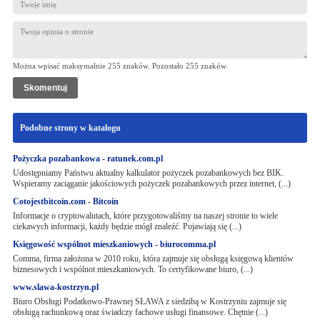
Można wpisać maksymalnie 255 znaków. Pozostało
255
znaków.
Podobne strony w katalogu
Pożyczka pozabankowa - ratunek.com.pl
Udostępniamy Państwu aktualny kalkulator pożyczek pozabankowych bez BIK.
Wspieramy zaciąganie jakościowych pożyczek pozabankowych przez internet, (...)
Cotojestbitcoin.com - Bitcoin
Informacje o cryptowalutach, które przygotowaliśmy na naszej stronie to wiele
ciekawych informacji, każdy będzie mógł znaleźć. Pojawiają się (...)
Księgowość wspólnot mieszkaniowych - biurocomma.pl
Comma, firma założona w 2010 roku, która zajmuje się obsługą księgową klientów
biznesowych i wspólnot mieszkaniowych. To certyfikowane biuro, (...)
www.slawa-kostrzyn.pl
Biuro Obsługi Podatkowo-Prawnej SŁAWA z siedzibą w Kostrzyniu zajmuje się
obsługą rachunkową oraz świadczy fachowe usługi finansowe. Chętnie (...)