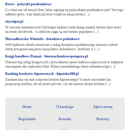
Korso - pożyczki pozabankowe
Co różni nas od innych firm, które zajmują się pożyczkami pozabankowymi? Jest tego
całkiem sporo, więc lepiej już teraz wejdź na naszą stronę (...)
citysniper.pl
W serwisie internetowym CitySniper będziesz miał okazję znaleźć bardzo dużo treści
na temat chwilówek - w dalszym ciągu są one bardzo popularne (...)
Marszałkowska Winnicki - doradztwo podatkowe
Jeśli będziecie chcieli skorzystać z usług doradztwa podatkowego możecie wybrać
ofertę przygotowaną przez naszą biuro rachunkowe. Jesteśmy w (...)
Księgi handlowe Poznań - biurorachunkowepempera.pl
Outsourcing usług księgowych i prowadzenia spraw kadrowo-płacowych to najlepsze
rozwiązanie dla większości firm. Klienci poznańskiego biura rachunkowego (...)
Ranking kredytów hipotecznych - hipoteka360.pl
Zastanawiasz się nad wzięciem kredytu hipotecznego? A może otrzymałeś już
propozycję kredytu, ale nie jesteś pewien, czy nie możesz dostać kredytu (...)
Home
O katalogu
Zgłoś stronę
Regulamin
Kontakt
Buttony