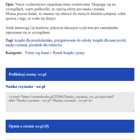
Opis:
Nasze wydawnictwo zaspokaja różne oczekiwania. Skupiając się na
szczegółach, warto podkreślić, że częścią oferty jest nauka czytania.
Można jeszcze dodać, że staramy się odnosić do różnych dziedzin (zdajemy sobie
sprawę z tego, że wiele się dzieje).
Jeżeli interesują Cię konkrety, jedynym słusznym wyjściem jest samodzielne
zapoznanie się ze szczegółami.
Tagi:
książki dla przedszkolaka
,
przygotowanie do szkoły
,
książki dla nauczycieli
,
nauka czytania
,
poradnik dla rodziców
Kategorie:
Firmy wg branż
»
Rynek książki i prasy
Podlinkuj stronę: we.pl
Nauka czytania - we.pl
Opinie o stronie we.pl (
0
)