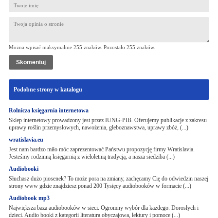
Można wpisać maksymalnie 255 znaków. Pozostało
255
znaków.
Podobne strony w katalogu
Rolnicza księgarnia internetowa
Sklep internetowy prowadzony jest przez IUNG-PIB. Oferujemy publikacje z zakresu
uprawy roślin przemysłowych, nawożenia, gleboznawstwa, uprawy zbóż, (...)
wratislavia.eu
Jest nam bardzo miło móc zaprezentować Państwu propozycję firmy Wratislavia.
Jesteśmy rodzinną księgarnią z wieloletnią tradycją, a nasza siedziba (...)
Audiobooki
Słuchasz dużo piosenek? To może pora na zmiany, zachęcamy Cię do odwiedzin naszej
strony www gdzie znajdziesz ponad 200 Tysięcy audiobooków w formacie (...)
Audiobook mp3
Największa baza audiobooków w sieci. Ogromny wybór dla każdego. Dorosłych i
dzieci. Audio booki z kategorii literatura obyczajowa, lektury i pomoce (...)