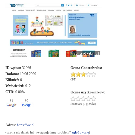
ID wpisu:
32066
Ocena
Controlwebs
:
Dodano:
10.06.2020
Kliknięć:
0
(
3
/
5
)
Wyświetleń:
912
CTR:
0.00%
Ocena użytkowników:
31
30
Średnia 0 (0 głosów)
Adres:
https://we.pl
(strona nie działa lub występuje inny problem?
zgłoś awarię
)