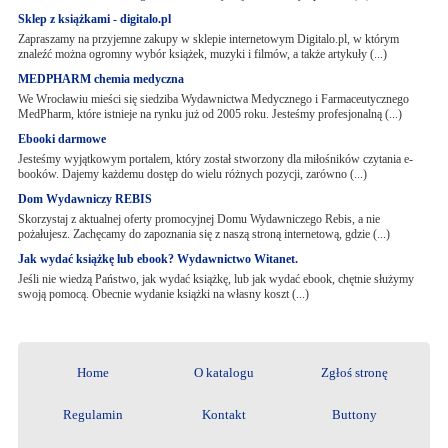
Sklep z książkami - digitalo.pl
Zapraszamy na przyjemne zakupy w sklepie internetowym Digitalo.pl, w którym
znaleźć można ogromny wybór książek, muzyki i filmów, a także artykuły (...)
MEDPHARM chemia medyczna
We Wrocławiu mieści się siedziba Wydawnictwa Medycznego i Farmaceutycznego
MedPharm, które istnieje na rynku już od 2005 roku. Jesteśmy profesjonalną (...)
Ebooki darmowe
Jesteśmy wyjątkowym portalem, który został stworzony dla miłośników czytania e-
booków. Dajemy każdemu dostęp do wielu różnych pozycji, zarówno (...)
Dom Wydawniczy REBIS
Skorzystaj z aktualnej oferty promocyjnej Domu Wydawniczego Rebis, a nie
pożałujesz. Zachęcamy do zapoznania się z naszą stroną internetową, gdzie (...)
Jak wydać książkę lub ebook? Wydawnictwo Witanet.
Jeśli nie wiedzą Państwo, jak wydać książkę, lub jak wydać ebook, chętnie służymy
swoją pomocą. Obecnie wydanie książki na własny koszt (...)
Home
O katalogu
Zgłoś stronę
Regulamin
Kontakt
Buttony