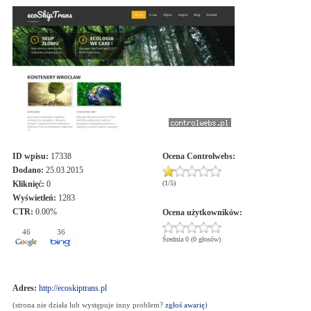
ID wpisu:
17338
Ocena
Controlwebs
:
Dodano:
25.03.2015
Kliknięć:
0
(
1
/
5
)
Wyświetleń:
1283
CTR:
0.00%
Ocena użytkowników:
46
36
Średnia 0 (0 głosów)
Adres:
http://ecoskiptrans.pl
(strona nie działa lub występuje inny problem?
zgłoś awarię
)