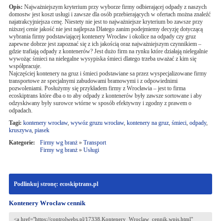
Opis:
Najważniejszym kryterium przy wyborze firmy odbierającej odpady z naszych
domostw jest koszt usługi i zawsze dla osób przebierających w ofertach można znaleźć
najatrakcyjniejsza cenę. Niestety nie jest to najważniejsze kryterium bo zawsze przy
niższej cenie jakość nie jest najlepsza Dlatego zanim podejmiemy decyzję dotyczącą
wybrania firmy podstawiającej kontenery Wrocław i okolice na odpady czy gruz
zapewne dobrze jest zapoznać się z ich jakością oraz najważniejszym czynnikiem –
gdzie trafiają odpady z kontenerów? Jest dużo firm na rynku które działają nielegalnie
wywożąc śmieci na nielegalne wysypiska śmieci dlatego trzeba uważać z kim się
współpracuje.
Najczęściej kontenery na gruz i śmieci podstawiane sa przez wyspecjalizowane firmy
transportowe ze specjalnymi zabudowami bramowymi i z odpowiednimi
pozwoleniami. Posłużymy się przykładem firmy z Wrocławia – jest to firma
ecoskiptrans które dba o to aby odpady z kontenerów były zawsze sortowane i aby
odzyskiwany były surowce wtórne w sposób efektywny i zgodny z prawem o
odpadach.
Tagi:
kontenery wrocław
,
wywóz gruzu wrocław
,
kontenery na gruz
,
śmieci
,
odpady
,
kruszywa
,
piasek
Kategorie:
Firmy wg branż
»
Transport
Firmy wg branż
»
Usługi
Podlinkuj stronę: ecoskiptrans.pl
Kontenery Wrocław cennik