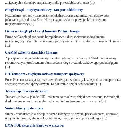
związanych z doradztwem prawnym dla przedsiębiorców oraz (...)
ehlogistics.pl - międzynarodowy transport chłodniczy
Rozumiemy potrzeby transportowe lokalnych oraz zagranicznych dostawców -
jednostka gospodarcza Euro-Hurt przygotowała propozycję, która obejmuje
międzynarodowy (...)
Firma w Google.pl - Certyfikowany Partner Google
Firma w Google.pl zapewnia kompleksowe usługi związane z działaniami
marketingowymi w Internecie - przygotowywaniem i prowadzeniem nowych kampanii
(...)
GAMIS czółenka damskie skórzane
Z przyjemnością przedstawiamy Państwu ofertę firmy Gamis z Miedźna. Jesteśmy
renomowanym producentem obuwia damskiego oraz młodzieżowego posiadającym
(...)
EHTransport - międzynarodowy transport spożywczy
Euro-Hurt ma zaszczyt zaprezentować ofertę na widoczny każdego dnia transport oraz
spedycję towarów spożywczych. To naturalnie dzięki nowoczesnej (...)
Transmisje Live onestream.pl
Transmisje live w jakości HD - tak teraz to możliwe, dzięki nowoczesnej technologii,
doskonałym serwerom i szybkim łączom internetowym realizowanych (...)
Sintec- Maszyny do szycia
Sintec - zaopatrzenie w specjalistyczne maszyny do szycia, prasowalnicze, domowe,
urządzenia krojcze, stępnówki, overlocki, maszyny do szycia ciężkiego, (...)
EMA-POL akcesoria biurowe warszawa