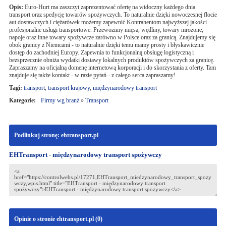
Opis:
Euro-Hurt ma zaszczyt zaprezentować ofertę na widoczny każdego dnia
transport oraz spedycję towarów spożywczych. To naturalnie dzięki nowoczesnej flocie
aut dostawczych i ciężarówek możemy zapewnić Kontrahentom najwyższej jakości
profesjonalne usługi transportowe. Przewozimy mięsa, wędliny, towary mrożone,
napoje oraz inne towary spożywcze zarówno w Polsce oraz za granicą. Znajdujemy się
obok granicy z Niemcami - to naturalnie dzięki temu mamy prosty i błyskawicznie
dostęp do zachodniej Europy. Zapewnia to funkcjonalną obsługę logistyczną i
bezsprzecznie obniża wydatki dostawy lokalnych produktów spożywczych za granicę.
Zapraszamy na oficjalną domenę internetową korporacji i do skorzystania z oferty. Tam
znajduje się także kontakt - w razie pytań - z całego serca zapraszamy!
Tagi:
transport
,
transport krajowy
,
międzynarodowy transport
Kategorie:
Firmy wg branż
»
Transport
Podlinkuj stronę: ehtransport.pl
EHTransport - międzynarodowy transport spożywczy
Opinie o stronie ehtransport.pl (
0
)