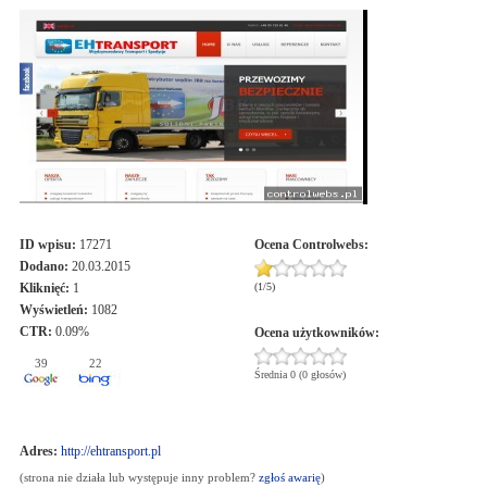
ID wpisu:
17271
Ocena
Controlwebs
:
Dodano:
20.03.2015
Kliknięć:
1
(
1
/
5
)
Wyświetleń:
1082
CTR:
0.09%
Ocena użytkowników:
39
22
Średnia 0 (0 głosów)
Adres:
http://ehtransport.pl
(strona nie działa lub występuje inny problem?
zgłoś awarię
)