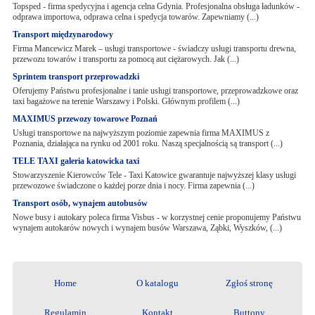
Topsped - firma spedycyjna i agencja celna Gdynia. Profesjonalna obsługa ładunków -
odprawa importowa, odprawa celna i spedycja towarów. Zapewniamy (...)
Transport międzynarodowy
Firma Mancewicz Marek – usługi transportowe - świadczy usługi transportu drewna,
przewozu towarów i transportu za pomocą aut ciężarowych. Jak (...)
Sprintem transport przeprowadzki
Oferujemy Państwu profesjonalne i tanie usługi transportowe, przeprowadzkowe oraz
taxi bagażowe na terenie Warszawy i Polski. Głównym profilem (...)
MAXIMUS przewozy towarowe Poznań
Usługi transportowe na najwyższym poziomie zapewnia firma MAXIMUS z
Poznania, działająca na rynku od 2001 roku. Naszą specjalnością są transport (...)
TELE TAXI galeria katowicka taxi
Stowarzyszenie Kierowców Tele - Taxi Katowice gwarantuje najwyższej klasy usługi
przewozowe świadczone o każdej porze dnia i nocy. Firma zapewnia (...)
Transport osób, wynajem autobusów
Nowe busy i autokary poleca firma Visbus - w korzystnej cenie proponujemy Państwu
wynajem autokarów nowych i wynajem busów Warszawa, Ząbki, Wyszków, (...)
Home
O katalogu
Zgłoś stronę
Regulamin
Kontakt
Buttony