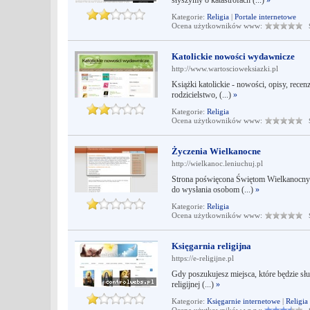
słyszymy o katastrofach (...)
»
Kategorie:
Religia
|
Portale internetowe
Ocena użytkowników www:
Śr
Katolickie nowości wydawnicze
http://www.wartoscioweksiazki.pl
Książki katolickie - nowości, opisy, rece
rodzicielstwo, (...)
»
Kategorie:
Religia
Ocena użytkowników www:
Śr
Życzenia Wielkanocne
http://wielkanoc.leniuchuj.pl
Strona poświęcona Świętom Wielkanocnym
do wysłania osobom (...)
»
Kategorie:
Religia
Ocena użytkowników www:
Śr
Księgarnia religijna
https://e-religijne.pl
Gdy poszukujesz miejsca, które będzie sł
religijnej (...)
»
Kategorie:
Księgarnie internetowe
|
Religia