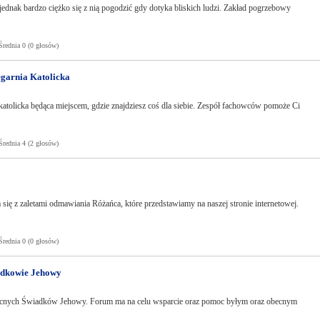
t jednak bardzo ciężko się z nią pogodzić gdy dotyka bliskich ludzi. Zakład pogrzebowy
ednia 0 (0 głosów)
ęgarnia Katolicka
 katolicka będąca miejscem, gdzie znajdziesz coś dla siebie. Zespół fachowców pomoże Ci
ednia 4 (2 głosów)
ię z zaletami odmawiania Różańca, które przedstawiamy na naszej stronie internetowej.
ednia 0 (0 głosów)
iadkowie Jehowy
becnych Świadków Jehowy. Forum ma na celu wsparcie oraz pomoc byłym oraz obecnym