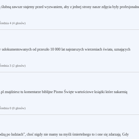
ą ślubną zawsze stajemy przed wyzwaniem, aby z jednej strony nasze zdjęcia były profesjonaln
ednia 4 (4 głosów)
 udokumentowanych od przeszło 10 000 lat najstarszych wierzeniach świata, uznających
ednia 3 (2 głosów)
a.pl znajdziesz tu komentarze biblijne Pismo Święte wartościowe książki które nakarmią
ednia 0 (0 głosów)
 po ludziach”, choć nigdy nie mamy na myśli śmiertelnego to i one się zdarzają. Gdy