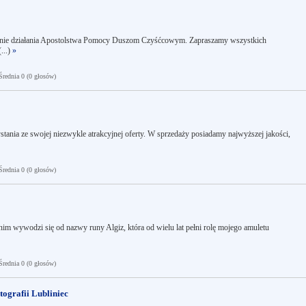
nie działania Apostolstwa Pomocy Duszom Czyśćcowym. Zapraszamy wszystkich
...)
»
ednia 0 (0 głosów)
stania ze swojej niezwykle atrakcyjnej oferty. W sprzedaży posiadamy najwyższej jakości,
ednia 0 (0 głosów)
m wywodzi się od nazwy runy Algiz, która od wielu lat pełni rolę mojego amuletu
ednia 0 (0 głosów)
otografii Lubliniec