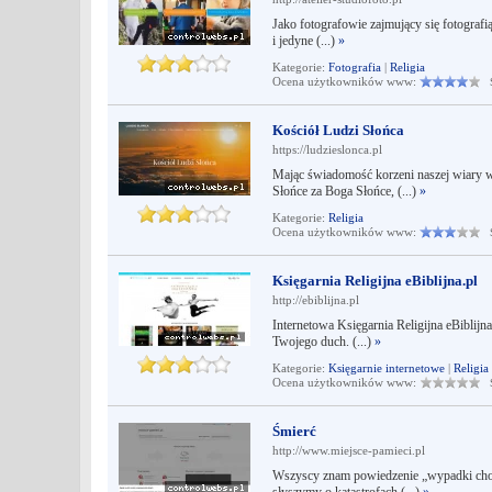
Jako fotografowie zajmujący się fotografi
i jedyne (...)
»
Kategorie:
Fotografia
|
Religia
Ocena użytkowników www:
Śr
Kościół Ludzi Słońca
https://ludzieslonca.pl
Mając świadomość korzeni naszej wiary w
Słońce za Boga Słońce, (...)
»
Kategorie:
Religia
Ocena użytkowników www:
Śr
Księgarnia Religijna eBiblijna.pl
http://ebiblijna.pl
Internetowa Księgarnia Religijna eBiblijn
Twojego duch. (...)
»
Kategorie:
Księgarnie internetowe
|
Religia
Ocena użytkowników www:
Śr
Śmierć
http://www.miejsce-pamieci.pl
Wszyscy znam powiedzenie „wypadki chodzą