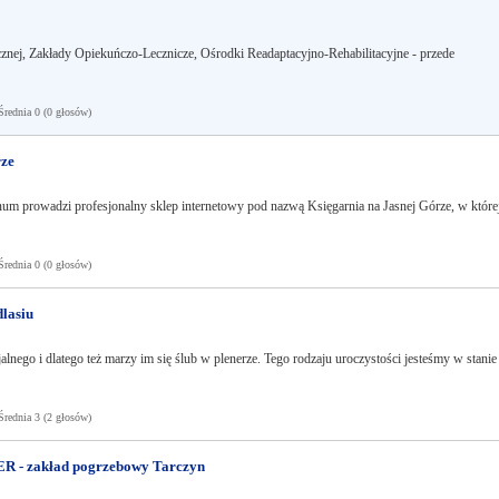
nej, Zakłady Opiekuńczo-Lecznicze, Ośrodki Readaptacyjno-Rehabilitacyjne - przede
ednia 0 (0 głosów)
rze
 prowadzi profesjonalny sklep internetowy pod nazwą Księgarnia na Jasnej Górze, w które
ednia 0 (0 głosów)
dlasiu
alnego i dlatego też marzy im się ślub w plenerze. Tego rodzaju uroczystości jesteśmy w stanie
ednia 3 (2 głosów)
R - zakład pogrzebowy Tarczyn