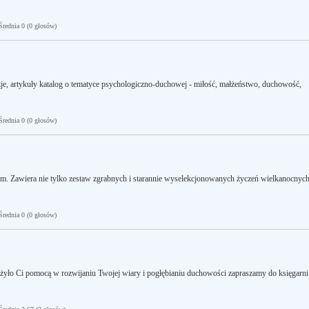
ednia 0 (0 głosów)
nzje, artykuły katalog o tematyce psychologiczno-duchowej - miłość, małżeństwo, duchowość,
ednia 0 (0 głosów)
. Zawiera nie tylko zestaw zgrabnych i starannie wyselekcjonowanych życzeń wielkanocnyc
ednia 0 (0 głosów)
użyło Ci pomocą w rozwijaniu Twojej wiary i pogłębianiu duchowości zapraszamy do księgarni