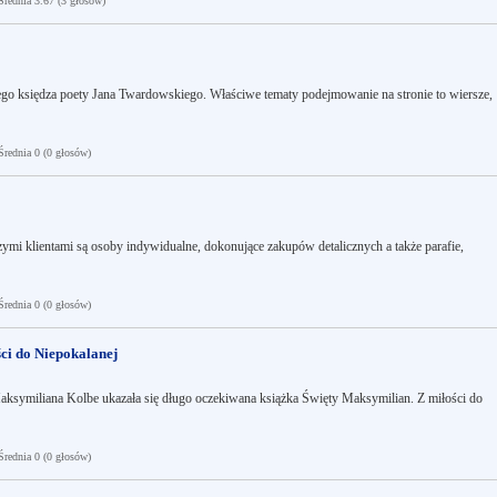
ednia 3.67 (3 głosów)
ego księdza poety Jana Twardowskiego. Właściwe tematy podejmowanie na stronie to wiersze,
ednia 0 (0 głosów)
mi klientami są osoby indywidualne, dokonujące zakupów detalicznych a także parafie,
ednia 0 (0 głosów)
ci do Niepokalanej
aksymiliana Kolbe ukazała się długo oczekiwana książka Święty Maksymilian. Z miłości do
ednia 0 (0 głosów)