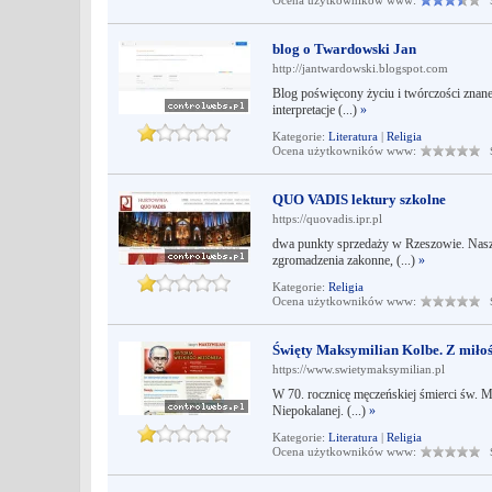
Ocena użytkowników www:
Śr
blog o Twardowski Jan
http://jantwardowski.blogspot.com
Blog poświęcony życiu i twórczości znan
interpretacje (...)
»
Kategorie:
Literatura
|
Religia
Ocena użytkowników www:
Śr
QUO VADIS lektury szkolne
https://quovadis.ipr.pl
dwa punkty sprzedaży w Rzeszowie. Naszy
zgromadzenia zakonne, (...)
»
Kategorie:
Religia
Ocena użytkowników www:
Śr
Święty Maksymilian Kolbe. Z miłoś
https://www.swietymaksymilian.pl
W 70. rocznicę męczeńskiej śmierci św. M
Niepokalanej. (...)
»
Kategorie:
Literatura
|
Religia
Ocena użytkowników www:
Śr