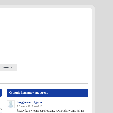
Buttony
Ostatnio komentowane strony
Księgarnia religijna
3 Czerwca 2016, o 09:19
29
Przesyłka świetnie zapakowana, towar identyczny jak na