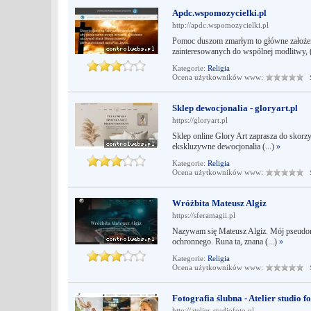
Apdc.wspomozycielki.pl
http://apdc.wspomozycielki.pl
Pomoc duszom zmarłym to główne założe
zainteresowanych do wspólnej modlitwy, (
Kategorie:
Religia
Ocena użytkowników www:
Śr
Sklep dewocjonalia - gloryart.pl
https://gloryart.pl
Sklep online Glory Art zaprasza do skorzy
ekskluzywne dewocjonalia (...)
»
Kategorie:
Religia
Ocena użytkowników www:
Śr
Wróżbita Mateusz Algiz
https://sferamagii.pl
Nazywam się Mateusz Algiz. Mój pseudoni
ochronnego. Runa ta, znana (...)
»
Kategorie:
Religia
Ocena użytkowników www:
Śr
Fotografia ślubna - Atelier studio f
http://atelier-studiofoto.pl