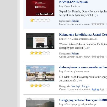
KAMILIANIE zakon
http://kamilianie.eu
Szpital św. Kamila, Domy Pomocy Społecz
wszystkim w tych miejscach (...)
»
Kategorie:
Religia
Ocena użytkowników www:
Śr
Księgarnia katolicka na Jasnej Gó
https://www.ksiegarniajasnagora.pl
Wydawnictwo Zakonu Paulinów Paulinianum
dostępny jest szeroki (...)
»
Kategorie:
Religia
Ocena użytkowników www:
Śr
slub-w-plenerze.com - wesele na Po
http://slub-w-plenerze.com
Dla wielu osób klasyczny ślub to nic specj
zorganizować (...)
»
Kategorie:
Noclegi
|
Religia
Ocena użytkowników www:
Śr
Usługi pogrzebowe Tarczyn CERBE
https://tarczyn.pogrzeby-cerber.pl