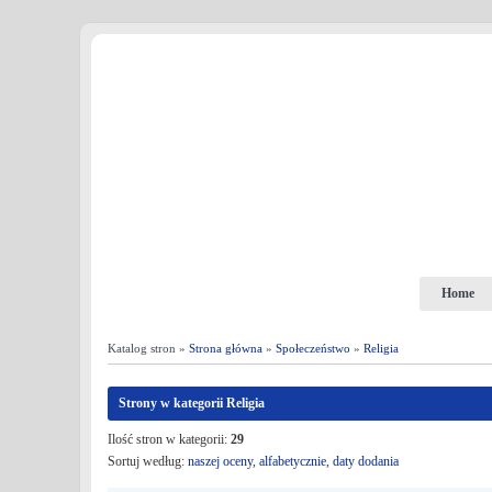
Home
Katalog stron »
Strona główna
»
Społeczeństwo
»
Religia
Strony w kategorii Religia
Ilość stron w kategorii:
29
Sortuj według:
naszej oceny
,
alfabetycznie
,
daty dodania