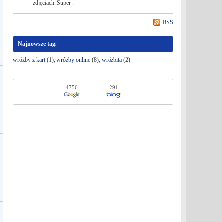
zdjęciach. Super .
RSS
Najnowsze tagi
wróżby z kart
(1),
wróżby online
(8),
wróżbita
(2)
4756
291