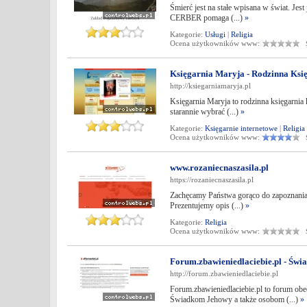
Śmierć jest na stałe wpisana w świat. Jes
CERBER pomaga (...)
»
Kategorie:
Usługi
|
Religia
Ocena użytkowników www:
Śr
Księgarnia Maryja - Rodzinna Ksi
http://ksiegarniamaryja.pl
Księgarnia Maryja to rodzinna księgarnia
starannie wybrać (...)
»
Kategorie:
Księgarnie internetowe
|
Religia
Ocena użytkowników www:
Śr
www.rozaniecnaszasila.pl
https://rozaniecnaszasila.pl
Zachęcamy Państwa gorąco do zapoznania s
Prezentujemy opis (...)
»
Kategorie:
Religia
Ocena użytkowników www:
Śr
Forum.zbawieniedlaciebie.pl - Św
http://forum.zbawieniedlaciebie.pl
Forum.zbawieniedlaciebie.pl to forum o
Świadkom Jehowy a także osobom (...)
»