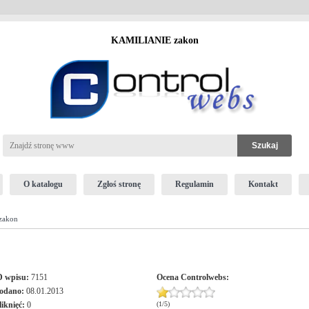
KAMILIANIE zakon
O katalogu
Zgłoś stronę
Regulamin
Kontakt
zakon
D wpisu:
7151
Ocena
Controlwebs
:
odano:
08.01.2013
liknięć:
0
(
1
/
5
)