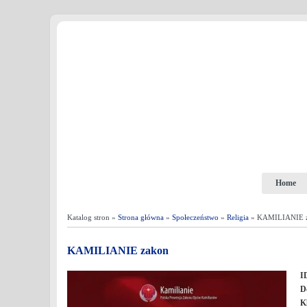
Home
Katalog stron »
Strona główna
»
Społeczeństwo
»
Religia
» KAMILIANIE 
KAMILIANIE zakon
I
D
K