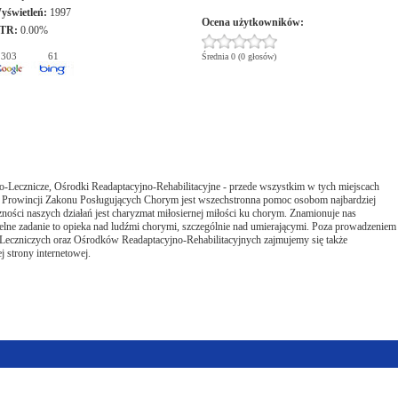
yświetleń:
1997
Ocena użytkowników:
TR:
0.00%
303
61
Średnia 0 (0 głosów)
Lecznicze, Ośrodki Readaptacyjno-Rehabilitacyjne - przede wszystkim w tych miejscach
Prowincji Zakonu Posługujących Chorym jest wszechstronna pomoc osobom najbardziej
ności naszych działań jest charyzmat miłosiernej miłości ku chorym. Znamionuje nas
czelne zadanie to opieka nad ludźmi chorymi, szczególnie nad umierającymi. Poza prowadzeniem
eczniczych oraz Ośrodków Readaptacyjno-Rehabilitacyjnych zajmujemy się także
 strony internetowej.