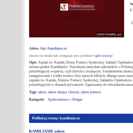
W
C
Adres:
http://kamilianie.eu
(strona nie działa lub występuje inny problem?
zgłoś awarię
)
Opis:
Szpital św. Kamila, Domy Pomocy Społecznej, Zakłady Opiekuńczo-
można spotkać Kamilianów. Naczelnym zamysłem zakonników z Polskiej 
potrzebującym wsparcia, czyli chorym i cierpiącym. Fundamentem skutecz
zaangażowanie i wielka troska o losy naszych bliźnich, dlatego nasze na
szpitala św. Kamila, Domów Pomocy Społecznej, Zakładów Opiekuńczo-L
potrzebującymi w domach prywatnych. Zapraszamy do odwiedzenia naszej
Tagi:
zakon
,
zakon służący chorym
,
zakon pomocy
Kategorie:
Społeczeństwo
»
Religia
Podlinkuj stronę: kamilianie.eu
KAMILIANIE zakon