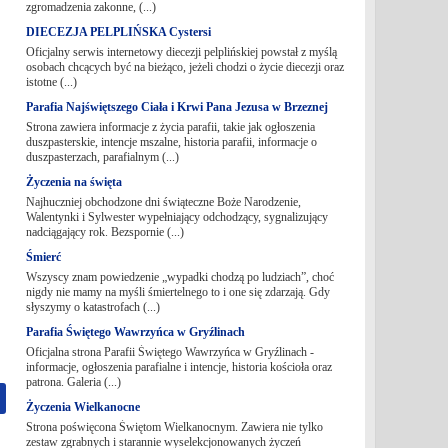
zgromadzenia zakonne, (...)
DIECEZJA PELPLIŃSKA Cystersi
Oficjalny serwis internetowy diecezji pelplińskiej powstał z myślą
osobach chcących być na bieżąco, jeżeli chodzi o życie diecezji oraz
istotne (...)
Parafia Najświętszego Ciała i Krwi Pana Jezusa w Brzeznej
Strona zawiera informacje z życia parafii, takie jak ogłoszenia
duszpasterskie, intencje mszalne, historia parafii, informacje o
duszpasterzach, parafialnym (...)
Życzenia na święta
Najhuczniej obchodzone dni świąteczne Boże Narodzenie,
Walentynki i Sylwester wypełniający odchodzący, sygnalizujący
nadciągający rok. Bezspornie (...)
Śmierć
Wszyscy znam powiedzenie „wypadki chodzą po ludziach”, choć
nigdy nie mamy na myśli śmiertelnego to i one się zdarzają. Gdy
słyszymy o katastrofach (...)
Parafia Świętego Wawrzyńca w Gryźlinach
Oficjalna strona Parafii Świętego Wawrzyńca w Gryźlinach -
informacje, ogłoszenia parafialne i intencje, historia kościoła oraz
patrona. Galeria (...)
Życzenia Wielkanocne
Strona poświęcona Świętom Wielkanocnym. Zawiera nie tylko
zestaw zgrabnych i starannie wyselekcjonowanych życzeń